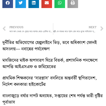
Prev
PREVIOUS
NEXT
কলে জল নেওয়া কে কেন্দ্র করে বচসার জেরে এ্যসিড হামলায় জখম এক মহিলা
স্ত্রী কে মারধর করে শ্বাস রোধ করে খুনের অভিযোগ স্বামীর বিরুদ্ধে
দুর্নীতির অভিযোগের হেল্পলাইনে ভিড়, তবে অধিকাংশ ফোনই
অসংলগ্ন— নবান্নের পর্যবেক্ষণ
মসজিদের মাইক অপসারণ ঘিরে বিতর্ক, প্রশাসনিক পদক্ষেপে
আপত্তি আইএসএফ ও জমিয়েতের
প্রাথমিক শিক্ষকদের ‘সারপ্লাস’ বদলিতে অন্তর্বর্তী স্থগিতাদেশ,
নির্দেশ কলকাতা হাইকোর্টের
বাংলাজুড়ে বর্ষার দাপট অব্যাহত, সপ্তাহের শেষ পর্যন্ত ভারী বৃষ্টির
পূর্বাভাস