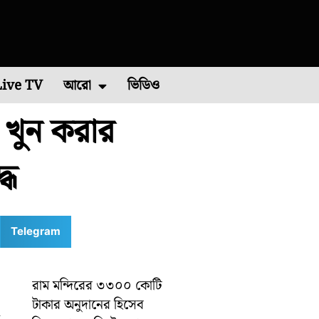
Live TV
আরো
ভিডিও
 খুন করার
চিম মেদিনীপুর
এশিয়া কাপ ২০২২
পশ্চিম বর্ধমান
রাশিফল
বিশ্ব ব্যাডমিন্টন চ্যাম্পিয়নশিপ ২০২২
কারেন্ট অ্যাফেয়ার
পূর্ব মেদিনীপুর
মালদা
ভাইরাল ভিডিও
শিলিগুড়ি
রবিবারে
ধে
Telegram
রাম মন্দিরের ৩৩০০ কোটি
টাকার অনুদানের হিসেব