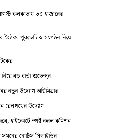
১০ আগস্ট কলকাতায় ৩০ হাজারের
িটির বৈঠক, পুরভোট ও সংগঠন নিয়ে
োটেকের
 নিয়ে বড় বার্তা শুভেন্দুর
নের নতুন উদ্যোগ অগ্নিমিত্রার
নতুন রেলপথের উদ্যোগ
ে, হাইকোর্টে স্পষ্ট করল কমিশন
়িতে সমনের নোটিস সিআইডির