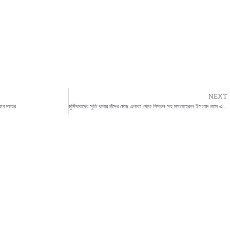
NEXT
োগ দায়ের
মুর্শিদাবাদের সুতি থানার চাঁদের মোড় এলাকা থেকে পিস্তল সহ মসতাহেরুল ইসলাম নামে এক ব্যাক্তিকে গ্রেপ্তার করে পুলিশ