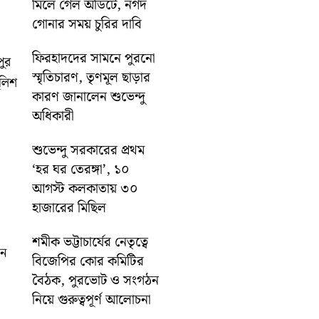
মিলে গেল অডিটে, নগদ
গোনার সময় চুরির দাবি
ফিরহাদদের সামনে পুরনো
পুর
স্মৃতিচারণ, তৃণমূল ছাড়ার
ুলিশ
কারণ জানালেন শুভেন্দু
অধিকারী
শুভেন্দু সরকারের প্রথম
‘হর ঘর তেরঙ্গা’, ১০
আগস্ট কলকাতায় ৩০
হাজারের মিছিল
শমীক ভট্টাচার্যের নেতৃত্বে
েন
বিজেপির কোর কমিটির
বৈঠক, পুরভোট ও সংগঠন
নিয়ে গুরুত্বপূর্ণ আলোচনা