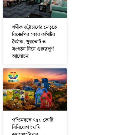
শমীক ভট্টাচার্যের নেতৃত্বে
বিজেপির কোর কমিটির
বৈঠক, পুরভোট ও
সংগঠন নিয়ে গুরুত্বপূর্ণ
আলোচনা
পশ্চিমবঙ্গে ৭৫০ কোটি
বিনিয়োগ ইমামি
অ্যাগ্রোটেকের