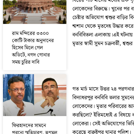
বিয়ের পাঁচ মাসের মধ্যেই এক গ
লোকেদের বিরুদ্ধে। খুনের পর ব
চেষ্টার অভিযোগ শ্বশুর বাড়ির বি
শ্মশান থেকে মৃতদেহ উদ্ধার করে
রাম মন্দিরের ৩৩০০
বনবিবিতলা এলাকায়।এই ঘটনায় ম
কোটি টাকার অনুদানের
মৃতার স্বামী সুমন চক্রবর্তী, শ
হিসেব মিলে গেল
অডিটে, নগদ গোনার
সময় চুরির দাবি
গত মার্চ মাসে উত্তর ২৪ পরগনা
বিদ্যাধরপুর বনবিবি তলার সুমন
লোকেদের। মৃতার পরিবারের আর
করছিলো? ইতিমধ্যেই এ বিষয়ে ব
লোকেরা। সেই অভিযোগের ভিত্তি
ফিরহাদদের সামনে
করেছে বারুইপুর থানার পুলিশ।
পুরনো স্মৃতিচারণ, তৃণমূল