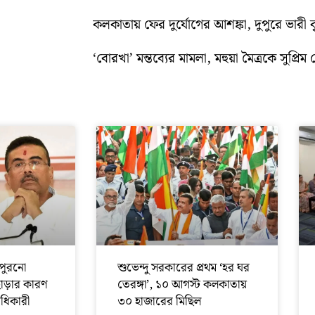
কলকাতায় ফের দুর্যোগের আশঙ্কা, দুপুরে ভারী বৃষ্
‘বোরখা’ মন্তব্যের মামলা, মহুয়া মৈত্রকে সুপ্রিম ক
পুরনো
শুভেন্দু সরকারের প্রথম ‘হর ঘর
ছাড়ার কারণ
তেরঙ্গা’, ১০ আগস্ট কলকাতায়
অধিকারী
৩০ হাজারের মিছিল