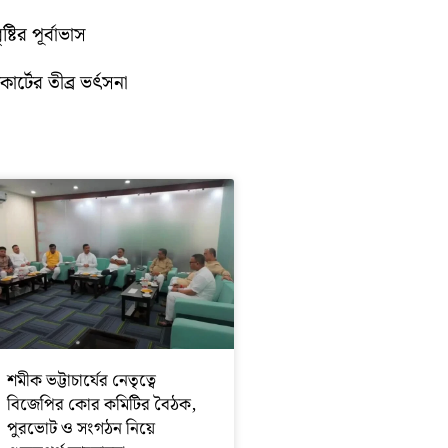
টির পূর্বাভাস
োর্টের তীব্র ভর্ৎসনা
শমীক ভট্টাচার্যের নেতৃত্বে
বিজেপির কোর কমিটির বৈঠক,
পুরভোট ও সংগঠন নিয়ে