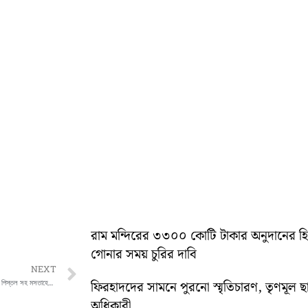
রাম মন্দিরের ৩৩০০ কোটি টাকার অনুদানের 
গোনার সময় চুরির দাবি
Next
NEXT
মুর্শিদাবাদের সুতি থানার চাঁদের মোড় এলাকা থেকে পিস্তল সহ মসতাহেরুল ইসলাম নামে এক ব্যাক্তিকে গ্রেপ্তার করে পুলিশ
ফিরহাদদের সামনে পুরনো স্মৃতিচারণ, তৃণমূল ছ
অধিকারী