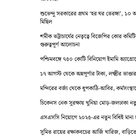
শুভেন্দু সরকারের প্রথম ‘হর ঘর তেরঙ্গা’, 
মিছিল
শমীক ভট্টাচার্যের নেতৃত্বে বিজেপির কোর কম
গুরুত্বপূর্ণ আলোচনা
পশ্চিমবঙ্গে ৭৫০ কোটি বিনিয়োগ ইমামি অ্যাগ্র
১৭ আগস্ট থেকে অন্নপূর্ণার টাকা, লক্ষ্মীর ভাণ্ডার
মন্দিরের বর্জ্য থেকে ধূপকাঠি-আবির, কর্মসংস্থা
চিকেনস নেক সুরক্ষায় খুনিয়া মোড়-জলঢাকা 
এসএসসি নিয়োগে ২০২৫-এর নতুন বিধিই মানা হব
সুমিত রায়ের রক্ষাকবচের আর্জি খারিজ, বাড