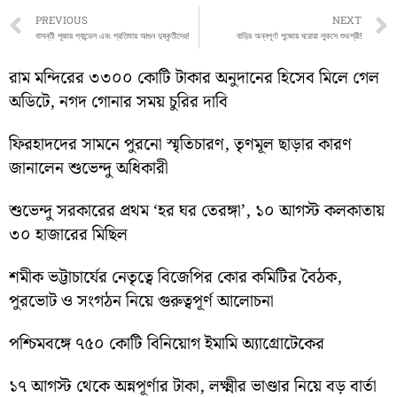
Prev
PREVIOUS
NEXT
বাসন্তী পূজার প্যান্ডেল এবং প্রতিমায় আগুন দুষ্কৃতীদের!
বাড়ির অন্নপূর্ণা পুজোয় ঘরোয়া লুকসে শুভশ্রী!
রাম মন্দিরের ৩৩০০ কোটি টাকার অনুদানের হিসেব মিলে গেল
অডিটে, নগদ গোনার সময় চুরির দাবি
ফিরহাদদের সামনে পুরনো স্মৃতিচারণ, তৃণমূল ছাড়ার কারণ
জানালেন শুভেন্দু অধিকারী
শুভেন্দু সরকারের প্রথম ‘হর ঘর তেরঙ্গা’, ১০ আগস্ট কলকাতায়
৩০ হাজারের মিছিল
শমীক ভট্টাচার্যের নেতৃত্বে বিজেপির কোর কমিটির বৈঠক,
পুরভোট ও সংগঠন নিয়ে গুরুত্বপূর্ণ আলোচনা
পশ্চিমবঙ্গে ৭৫০ কোটি বিনিয়োগ ইমামি অ্যাগ্রোটেকের
১৭ আগস্ট থেকে অন্নপূর্ণার টাকা, লক্ষ্মীর ভাণ্ডার নিয়ে বড় বার্তা