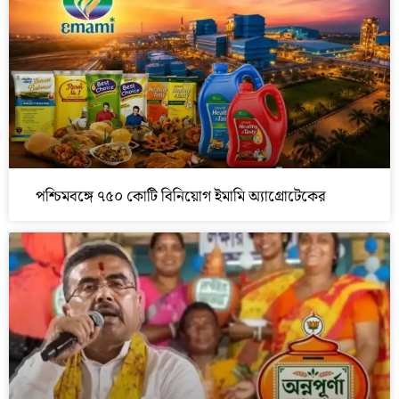
পশ্চিমবঙ্গে ৭৫০ কোটি বিনিয়োগ ইমামি অ্যাগ্রোটেকের