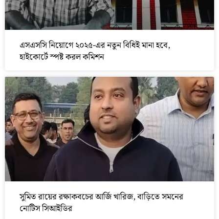
এসএসসি নিয়োগে ২০২৫-এর নতুন বিধিই মানা হবে,
হাইকোর্টে স্পষ্ট করল কমিশন
সুমিত রায়ের রক্ষাকবচের আর্জি খারিজ, বাড়িতে সমনের
নোটিস সিআইডির