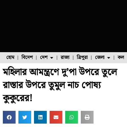
হোম
বিদেশ
দেশ
রাজ্য
ত্রিপুরা
জেলা
কলক
মহিলার আমন্ত্রণে দু’পা উপরে তুলে
ফুল চাষ
ফল চাষ
মাছ চাষ
উত্তর ২৪ পরগনা
পোল্ট্রি চাষ
রাস্তার উপরে তুমুল নাচ পোষ্য
কুকুরের!