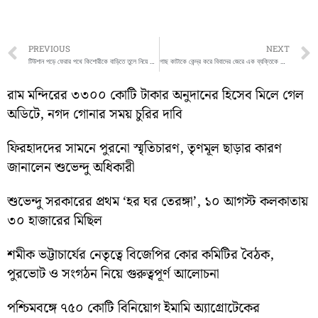
Prev
PREVIOUS
NEXT
টিউশান পড়ে ফেরার পথে কিশোরীকে বাড়িতে তুলে নিয়ে গিয়ে ধর্ষনের চেষ্টা
গাছ কাটাকে কেন্দ্র করে বিবাদের জেরে এক ব্যক্তিকে মারধর করা খুনের চেষ্টার অভিযোগ উঠল ভাই বিরুদ্ধে
রাম মন্দিরের ৩৩০০ কোটি টাকার অনুদানের হিসেব মিলে গেল
অডিটে, নগদ গোনার সময় চুরির দাবি
ফিরহাদদের সামনে পুরনো স্মৃতিচারণ, তৃণমূল ছাড়ার কারণ
জানালেন শুভেন্দু অধিকারী
শুভেন্দু সরকারের প্রথম ‘হর ঘর তেরঙ্গা’, ১০ আগস্ট কলকাতায়
৩০ হাজারের মিছিল
শমীক ভট্টাচার্যের নেতৃত্বে বিজেপির কোর কমিটির বৈঠক,
পুরভোট ও সংগঠন নিয়ে গুরুত্বপূর্ণ আলোচনা
পশ্চিমবঙ্গে ৭৫০ কোটি বিনিয়োগ ইমামি অ্যাগ্রোটেকের