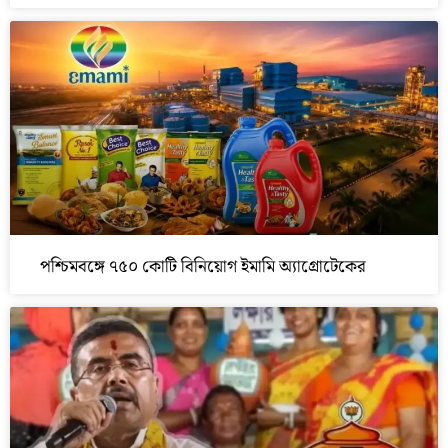
পশ্চিমবঙ্গে ৭৫০ কোটি বিনিয়োগ ইমামি অ্যাগ্রোটেকের