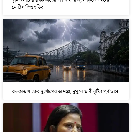
সুমিত রায়ের রক্ষাকবচের আর্জি খারিজ, বাড়িতে সমনের
নোটিস সিআইডির
কলকাতায় ফের দুর্যোগের আশঙ্কা, দুপুরে ভারী বৃষ্টির পূর্বাভাস