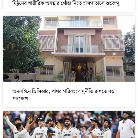
মিঠুনের শারীরিক অবস্থার খোঁজ নিতে হাসপাতালে শুভেন্দু
অনলাইনে ডিসিআর, পাথর পরিবহণে দুর্নীতি রুখতে বড়
পদক্ষেপ