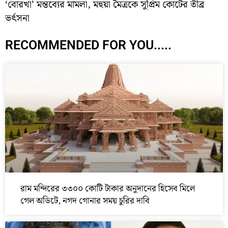
‘বোরখা’ মন্তব্যের মামলা, মহুয়া মৈত্রকে সুপ্রিম কোর্টের তীব্র
ভর্ৎসনা
RECOMMENDED FOR YOU.....
রাম মন্দিরের ৩৩০০ কোটি টাকার অনুদানের হিসেব মিলে
গেল অডিটে, নগদ গোনার সময় চুরির দাবি