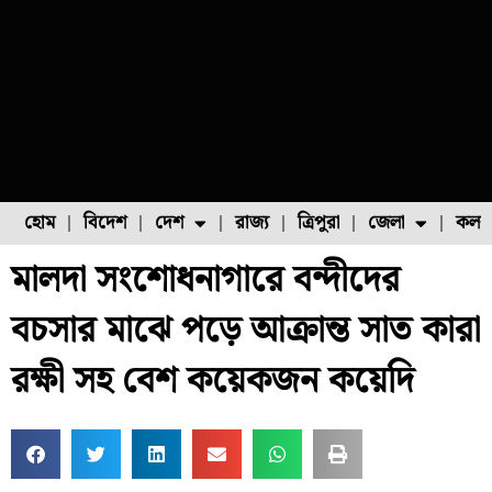
হোম
বিদেশ
দেশ
রাজ্য
ত্রিপুরা
জেলা
কলক
মালদা সংশোধনাগারে বন্দীদের
ফুল চাষ
ফল চাষ
মাছ চাষ
উত্তর ২৪ পরগনা
পোল্ট্রি চাষ
বচসার মাঝে পড়ে আক্রান্ত সাত কারা
রক্ষী সহ বেশ কয়েকজন কয়েদি