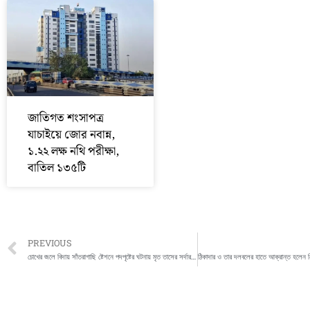
জাতিগত শংসাপত্র
যাচাইয়ে জোর নবান্ন,
১.২২ লক্ষ নথি পরীক্ষা,
বাতিল ১৩৫টি
Prev
PREVIOUS
চোখের জলে বিদায় সাঁতরাগাছি ষ্টেশনে পদপৃষ্টের ঘটনায় মৃত তাসের সর্দারকে