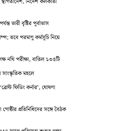
তী স্থগিতাদেশ, নির্দেশ কলকাতা
ন্ত ভারী বৃষ্টির পূর্বাভাস
রাম্প; তবে পরমাণু কর্মসূচি নিয়ে
ক্ষ নথি পরীক্ষা, বাতিল ১৩৫টি
়া সাংস্কৃতিক মহলে
্রেস্ট ফিডিং কর্নার’, ঘোষণা
া গোষ্ঠীর প্রতিনিধিদের সঙ্গে বৈঠক