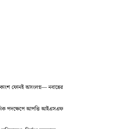
ধিকাংশ ফোনই অসংলগ্ন— নবান্নের
সনিক পদক্ষেপে আপত্তি আইএসএফ