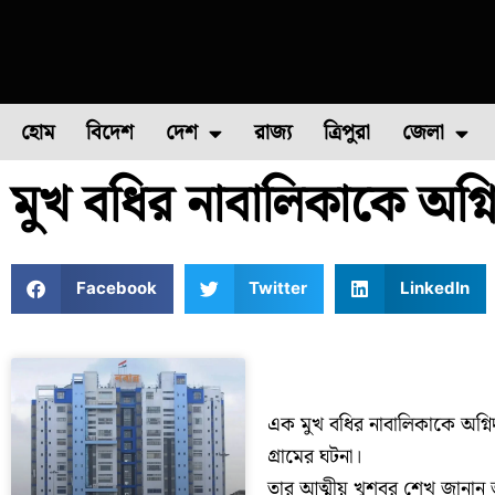
হোম
বিদেশ
দেশ
রাজ্য
ত্রিপুরা
জেলা
মুখ বধির নাবালিকাকে অগ্নিদ
ফুল চাষ
ফল চাষ
মাছ চাষ
উত্তর ২৪ পরগন
পোল্ট্রি চ
Facebook
Twitter
LinkedIn
এক মুখ বধির নাবালিকাকে অগ্নিদ
গ্রামের ঘটনা।
তার আত্মীয় খুশবর শেখ জানান