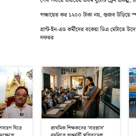
শেষ পর্যায়ে ভারতের প্রথম বুলেট ট্রেন প্রকল্প,
পঞ্চায়েত কর ১২০০ টাকা নয়, গুজব উড়িয়ে স্পষ
গ্রান্ট-ইন-এড কর্মীদের বকেয়া ডিএ মেটাতে উদ্যো
দফতর
সারণ ঘিরে
প্রাথমিক শিক্ষকদের ‘সারপ্লাস’
পদক্ষেপে
বদলিতে অন্তর্বর্তী স্থগিতাদেশ,