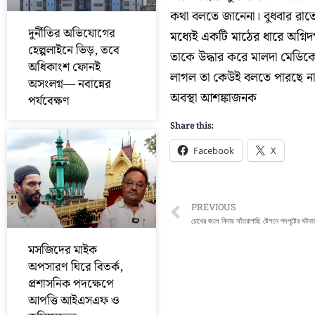
কথা বলতে জানেনা। বুধবার রাত
দুর্নীতির অভিযোগের
মধ্যেই একটি মাঠের ধারে অগ্নিদ
হেল্পলাইনে ভিড়, তবে
তাকে উদ্ধার করে মালদা মেডিক
অধিকাংশ ফোনই
লাগল তা কেউই বলতে পারছে না।
অসংলগ্ন— নবান্নের
অবস্থা আশঙ্কাজনক
পর্যবেক্ষণ
Share this:
Facebook
X
Prev
PREVIOUS
চোখের জলে বিদায় সাঁতরাগাছি ষ্টেশনে পদপৃষ্টের ঘটনা
মসজিদের মাইক
অপসারণ ঘিরে বিতর্ক,
প্রশাসনিক পদক্ষেপে
আপত্তি আইএসএফ ও