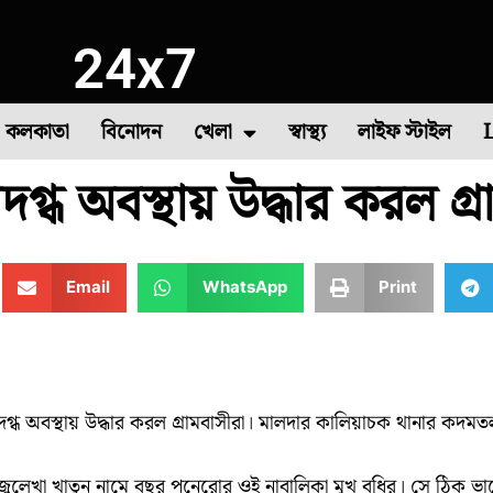
24x7
কলকাতা
বিনোদন
খেলা
স্বাস্থ্য
লাইফ স্টাইল
গ্ধ অবস্থায় উদ্ধার করল গ্র
া
াষ
সবজি চাষ
দক্ষিণ ২৪ পরগনা
বীরভূম
৪৪তম দাবা অলিম্পিয়াড
মুর্শিদাবাদ
উত্তর দিনাজপুর
কমনওয়েলথ গেমস
পশ্
Email
WhatsApp
Print
গ্ধ অবস্থায় উদ্ধার করল গ্রামবাসীরা। মালদার কালিয়াচক থানার কদমত
 জুলেখা খাতুন নামে বছর পনেরোর ওই নাবালিকা মুখ বধির। সে ঠিক ভা