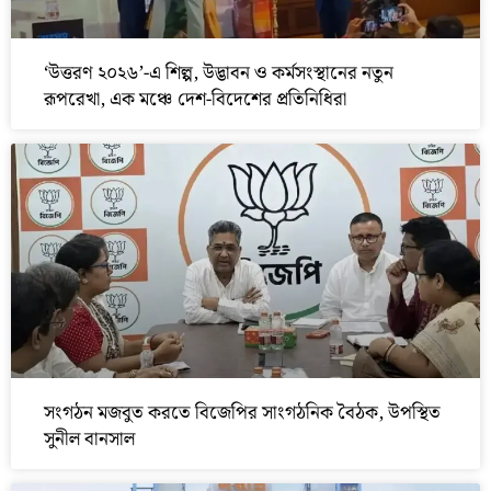
‘উত্তরণ ২০২৬’-এ শিল্প, উদ্ভাবন ও কর্মসংস্থানের নতুন
রূপরেখা, এক মঞ্চে দেশ-বিদেশের প্রতিনিধিরা
সংগঠন মজবুত করতে বিজেপির সাংগঠনিক বৈঠক, উপস্থিত
সুনীল বানসাল