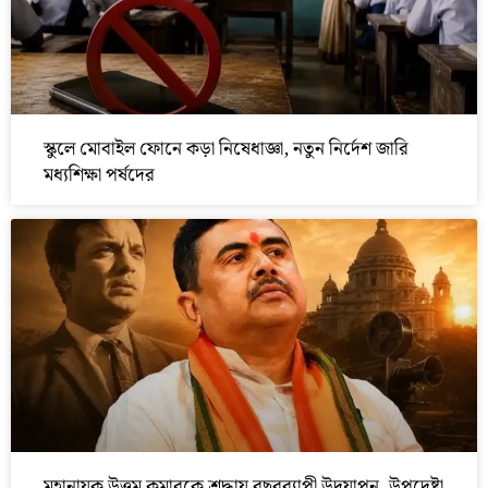
স্কুলে মোবাইল ফোনে কড়া নিষেধাজ্ঞা, নতুন নির্দেশ জারি
মধ্যশিক্ষা পর্ষদের
মহানায়ক উত্তম কুমারকে শ্রদ্ধায় বছরব্যাপী উদযাপন, উপদেষ্টা