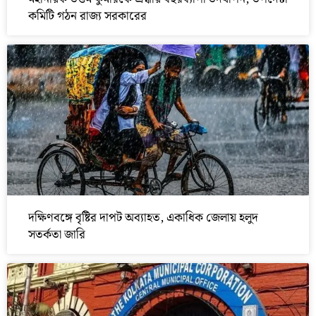
কমিটি গঠন রাজ্য সরকারের
দক্ষিণবঙ্গে বৃষ্টির দাপট অব্যাহত, একাধিক জেলায় হলুদ
সতর্কতা জারি