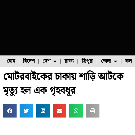
হোম
বিদেশ
দেশ
রাজ্য
ত্রিপুরা
জেলা
কলক
মোটরবাইকের চাকায় শাড়ি আটকে
ফুল চাষ
ফল চাষ
মাছ চাষ
উত্তর ২৪ পরগনা
পোল্ট্রি চাষ
মৃত্যু হল এক গৃহবধূর