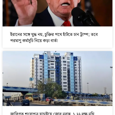
ইরানের সঙ্গে যুদ্ধ নয়, চুক্তির পথে হাঁটতে চান ট্রাম্প; তবে
পরমাণু কর্মসূচি নিয়ে কড়া বার্তা
জাতিগত শংসাপত্র যাচাইয়ে জোর নবান্ন, ১.২২ লক্ষ নথি