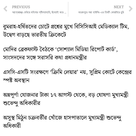
Prev
PREVIOUS
NEXT
আগ্নেয়াস্ত্র দেখিয়ে মহিলার শ্লীলতাহানি, ছিনতাই করে নেওয়া হয়েছে সোনার অলঙ্কার
বহরমপুরে পদ্মা হাউসিং-এর তিনটি কোয়াটারে চুরি
বুমরাহ-হর্ষিতদের চোটে প্রশ্নের মুখে বিসিসিআই মেডিক্যাল টিম,
উদ্বেগ বাড়ছে ভারতীয় ক্রিকেটে
মোদির ব্রেকফাস্ট বৈঠকে ‘সোশ্যাল মিডিয়া রিপোর্ট কার্ড’,
সাংসদদের সঙ্গে সরাসরি কথা প্রধানমন্ত্রীর
এসসি-এসটি সংরক্ষণে ‘ক্রিমি লেয়ার’ নয়, সুপ্রিম কোর্টে কেন্দ্রের
স্পষ্ট অবস্থান
অন্নপূর্ণা যোজনার টাকা ১৭ আগস্ট থেকে, বড় ঘোষণা মুখ্যমন্ত্রী
শুভেন্দু অধিকারীর
অসুস্থ মিঠুন চক্রবর্তীর খোঁজে হাসপাতালে মুখ্যমন্ত্রী শুভেন্দু
অধিকারী