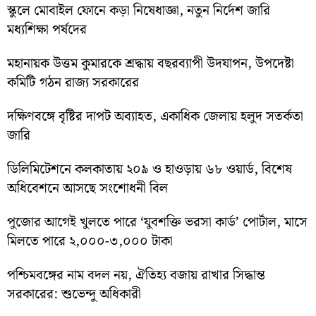
স্কুলে মোবাইল ফোনে কড়া নিষেধাজ্ঞা, নতুন নির্দেশ জারি
মধ্যশিক্ষা পর্ষদের
মহানায়ক উত্তম কুমারকে শ্রদ্ধায় বছরব্যাপী উদযাপন, উপদেষ্টা
কমিটি গঠন রাজ্য সরকারের
দক্ষিণবঙ্গে বৃষ্টির দাপট অব্যাহত, একাধিক জেলায় হলুদ সতর্কতা
জারি
ডিলিমিটেশনে কলকাতায় ২০৯ ও হাওড়ায় ৬৮ ওয়ার্ড, বিশেষ
অধিবেশনে আসছে সংশোধনী বিল
পুজোর আগেই খুলতে পারে ‘যুবশক্তি ভরসা কার্ড’ পোর্টাল, মাসে
মিলতে পারে ২,০০০-৩,০০০ টাকা
পশ্চিমবঙ্গের নাম বদল নয়, ঐতিহ্য বজায় রাখার সিদ্ধান্ত
সরকারের: শুভেন্দু অধিকারী