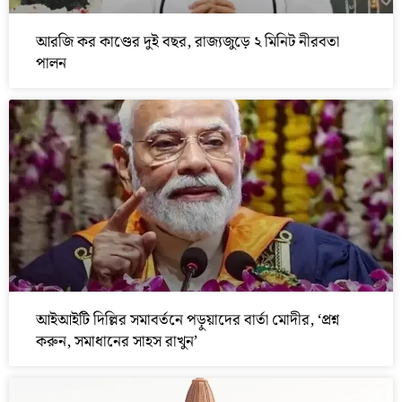
আরজি কর কাণ্ডের দুই বছর, রাজ্যজুড়ে ২ মিনিট নীরবতা
পালন
আইআইটি দিল্লির সমাবর্তনে পড়ুয়াদের বার্তা মোদীর, ‘প্রশ্ন
করুন, সমাধানের সাহস রাখুন’