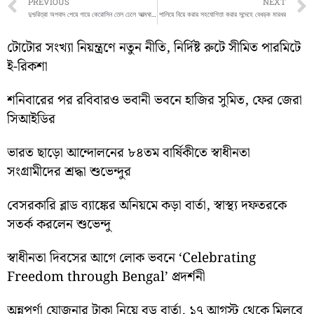
Prev
PREVIOUS
NEXT
দুশ্চরিত্রা অপবাদ পেয়ে গায়ে কেরোসিন তেল ঢেলে আত্মঘাতী এক গৃহবধূ
পালিয়ে বিয়ে করার সহযোগিতা করার সন্দেহে বেধড়ক মারধর
টোটোর সংখ্যা নিয়ন্ত্রণে নতুন নীতি, নির্দিষ্ট রুটে সীমিত পারমিটে
ই-রিকশা
শনিবারের পর রবিবারও ভবানী ভবনে হাজির সুমিত, ফের জেরা
সিআইডির
ভারত ছাড়ো আন্দোলনের ৮৪তম বার্ষিকীতে স্বাধীনতা
সংগ্রামীদের শ্রদ্ধা শুভেন্দুর
বেসরকারি ব্লাড ব্যাঙ্কের অনিয়মে কড়া বার্তা, স্বাস্থ্য দফতরকে
সতর্ক করলেন শুভেন্দু
স্বাধীনতা দিবসের আগে লোক ভবনে ‘Celebrating
Freedom through Bengal’ প্রদর্শনী
অন্নপূর্ণা যোজনার টাকা নিয়ে বড় বার্তা, ১৭ আগস্ট থেকে মিলবে