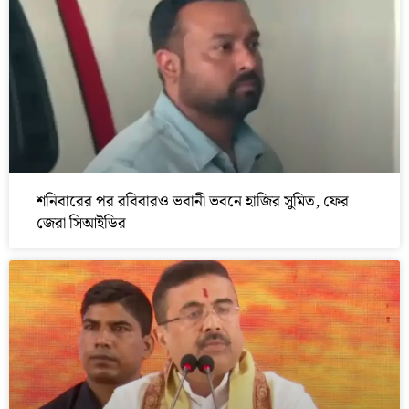
শনিবারের পর রবিবারও ভবানী ভবনে হাজির সুমিত, ফের
জেরা সিআইডির