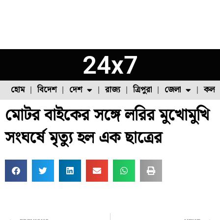
24x7
হোম
বিদেশ
দেশ
রাজ্য
ত্রিপুরা
জেলা
কলক
মোটর বাইকের সঙ্গে লরির মুখোমুখি
ফুল চাষ
ফল চাষ
মাছ চাষ
উত্তর ২৪ পরগনা
পোল্ট্রি চাষ
সংঘর্ষে মৃত্যু হল এক ছাত্রের