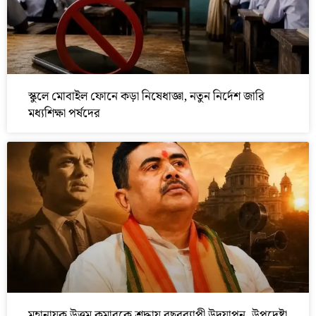
স্কুলে মোবাইল ফোনে কড়া নিষেধাজ্ঞা, নতুন নির্দেশ জারি
মধ্যশিক্ষা পর্ষদের
মহানায়ক উত্তম কুমারকে শ্রদ্ধায় বছরব্যাপী উদযাপন, উপদেষ্টা