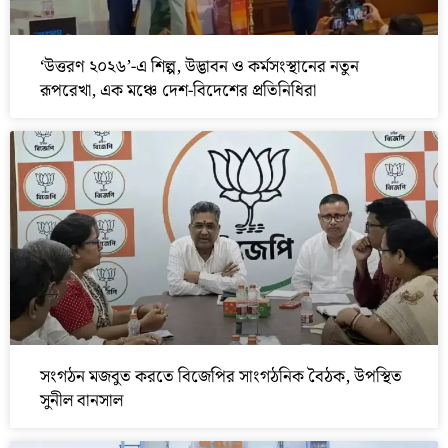
‘উত্তরণ ২০২৬’-এ শিল্প, উদ্ভাবন ও কর্মসংস্থানের নতুন
রূপরেখা, এক মঞ্চে দেশ-বিদেশের প্রতিনিধিরা
সংগঠন মজবুত করতে বিজেপির সাংগঠনিক বৈঠক, উপস্থিত
সুনীল বানসাল