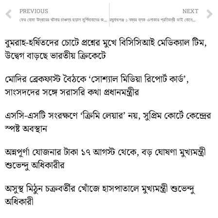
Prev
PREVIOUS
NEXT
ফের বোমা উদ্ধারের ঘটনায় চাঞ্চল্য ছড়াল মুর্শিদাবাদের জলঙ্গীতে
রঘুনাথগঞ্জ ১ নম্বর ব্লক এলাকার প্রতিবন্ধী ভাই বোনেদের প্রতিবন্ধী সরঞ্জাম বিতরন শিবির
বুমরাহ-হর্ষিতদের চোটে প্রশ্নের মুখে বিসিসিআই মেডিক্যাল টিম,
উদ্বেগ বাড়ছে ভারতীয় ক্রিকেটে
মোদির ব্রেকফাস্ট বৈঠকে ‘সোশ্যাল মিডিয়া রিপোর্ট কার্ড’,
সাংসদদের সঙ্গে সরাসরি কথা প্রধানমন্ত্রীর
এসসি-এসটি সংরক্ষণে ‘ক্রিমি লেয়ার’ নয়, সুপ্রিম কোর্টে কেন্দ্রের
স্পষ্ট অবস্থান
অন্নপূর্ণা যোজনার টাকা ১৭ আগস্ট থেকে, বড় ঘোষণা মুখ্যমন্ত্রী
শুভেন্দু অধিকারীর
অসুস্থ মিঠুন চক্রবর্তীর খোঁজে হাসপাতালে মুখ্যমন্ত্রী শুভেন্দু
অধিকারী