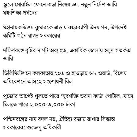
স্কুলে মোবাইল ফোনে কড়া নিষেধাজ্ঞা, নতুন নির্দেশ জারি
মধ্যশিক্ষা পর্ষদের
মহানায়ক উত্তম কুমারকে শ্রদ্ধায় বছরব্যাপী উদযাপন, উপদেষ্টা
কমিটি গঠন রাজ্য সরকারের
দক্ষিণবঙ্গে বৃষ্টির দাপট অব্যাহত, একাধিক জেলায় হলুদ সতর্কতা
জারি
ডিলিমিটেশনে কলকাতায় ২০৯ ও হাওড়ায় ৬৮ ওয়ার্ড, বিশেষ
অধিবেশনে আসছে সংশোধনী বিল
পুজোর আগেই খুলতে পারে ‘যুবশক্তি ভরসা কার্ড’ পোর্টাল, মাসে
মিলতে পারে ২,০০০-৩,০০০ টাকা
পশ্চিমবঙ্গের নাম বদল নয়, ঐতিহ্য বজায় রাখার সিদ্ধান্ত
সরকারের: শুভেন্দু অধিকারী