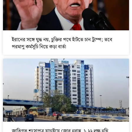
ইরানের সঙ্গে যুদ্ধ নয়, চুক্তির পথে হাঁটতে চান ট্রাম্প; তবে
পরমাণু কর্মসূচি নিয়ে কড়া বার্তা
জাতিগত শংসাপত্র যাচাইয়ে জোর নবান্ন, ১.২২ লক্ষ নথি