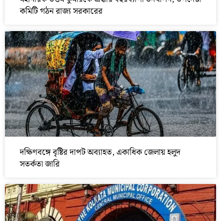
কমিটি গঠন রাজ্য সরকারের
দক্ষিণবঙ্গে বৃষ্টির দাপট অব্যাহত, একাধিক জেলায় হলুদ
সতর্কতা জারি