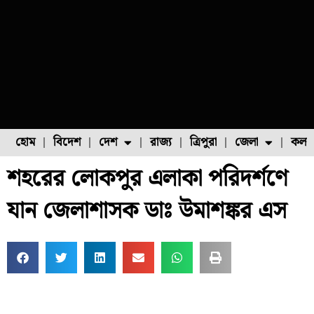
হোম
বিদেশ
দেশ
রাজ্য
ত্রিপুরা
জেলা
কলক
শহরের লোকপুর এলাকা পরিদর্শণে
ফুল চাষ
ফল চাষ
মাছ চাষ
উত্তর ২৪ পরগনা
পোল্ট্রি চাষ
যান জেলাশাসক ডাঃ উমাশঙ্কর এস