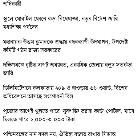
অধিকারী
স্কুলে মোবাইল ফোনে কড়া নিষেধাজ্ঞা, নতুন নির্দেশ জারি
মধ্যশিক্ষা পর্ষদের
মহানায়ক উত্তম কুমারকে শ্রদ্ধায় বছরব্যাপী উদযাপন, উপদেষ্টা
কমিটি গঠন রাজ্য সরকারের
দক্ষিণবঙ্গে বৃষ্টির দাপট অব্যাহত, একাধিক জেলায় হলুদ সতর্কতা
জারি
ডিলিমিটেশনে কলকাতায় ২০৯ ও হাওড়ায় ৬৮ ওয়ার্ড, বিশেষ
অধিবেশনে আসছে সংশোধনী বিল
পুজোর আগেই খুলতে পারে ‘যুবশক্তি ভরসা কার্ড’ পোর্টাল, মাসে
মিলতে পারে ২,০০০-৩,০০০ টাকা
পশ্চিমবঙ্গের নাম বদল নয়, ঐতিহ্য বজায় রাখার সিদ্ধান্ত