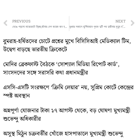
Prev
PREVIOUS
NEXT
ভেঙে পড়লো মাঝেরহাট ব্রিজ,ঘটনায় বেশ কয়েক জন হতাহত
বুধবার সকালে মুর্শিদাবাদে পৃথক দুটি পথ দুর্ঘটনায় মৃত্যু হ’ল ৩ জনের, ঘটনায় গুরুতর আহত আরো ৩ জন
বুমরাহ-হর্ষিতদের চোটে প্রশ্নের মুখে বিসিসিআই মেডিক্যাল টিম,
উদ্বেগ বাড়ছে ভারতীয় ক্রিকেটে
মোদির ব্রেকফাস্ট বৈঠকে ‘সোশ্যাল মিডিয়া রিপোর্ট কার্ড’,
সাংসদদের সঙ্গে সরাসরি কথা প্রধানমন্ত্রীর
এসসি-এসটি সংরক্ষণে ‘ক্রিমি লেয়ার’ নয়, সুপ্রিম কোর্টে কেন্দ্রের
স্পষ্ট অবস্থান
অন্নপূর্ণা যোজনার টাকা ১৭ আগস্ট থেকে, বড় ঘোষণা মুখ্যমন্ত্রী
শুভেন্দু অধিকারীর
অসুস্থ মিঠুন চক্রবর্তীর খোঁজে হাসপাতালে মুখ্যমন্ত্রী শুভেন্দু