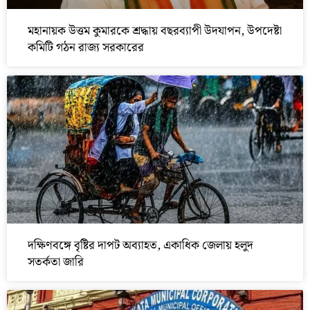
মহানায়ক উত্তম কুমারকে শ্রদ্ধায় বছরব্যাপী উদযাপন, উপদেষ্টা
কমিটি গঠন রাজ্য সরকারের
দক্ষিণবঙ্গে বৃষ্টির দাপট অব্যাহত, একাধিক জেলায় হলুদ
সতর্কতা জারি