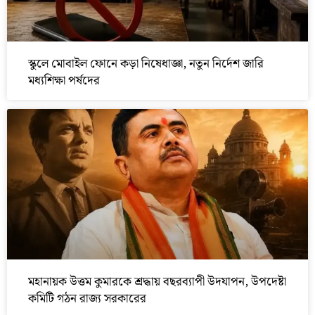
স্কুলে মোবাইল ফোনে কড়া নিষেধাজ্ঞা, নতুন নির্দেশ জারি
মধ্যশিক্ষা পর্ষদের
মহানায়ক উত্তম কুমারকে শ্রদ্ধায় বছরব্যাপী উদযাপন, উপদেষ্টা
কমিটি গঠন রাজ্য সরকারের