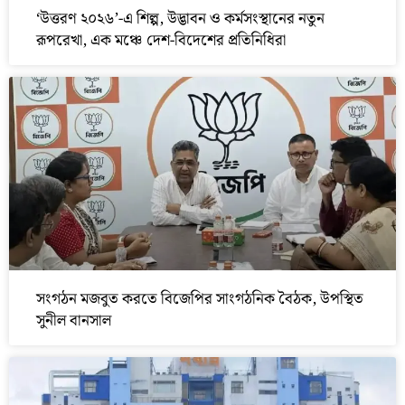
‘উত্তরণ ২০২৬’-এ শিল্প, উদ্ভাবন ও কর্মসংস্থানের নতুন
রূপরেখা, এক মঞ্চে দেশ-বিদেশের প্রতিনিধিরা
সংগঠন মজবুত করতে বিজেপির সাংগঠনিক বৈঠক, উপস্থিত
সুনীল বানসাল