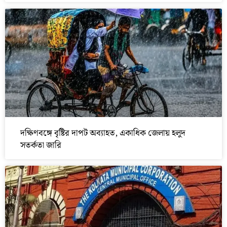
দক্ষিণবঙ্গে বৃষ্টির দাপট অব্যাহত, একাধিক জেলায় হলুদ
সতর্কতা জারি