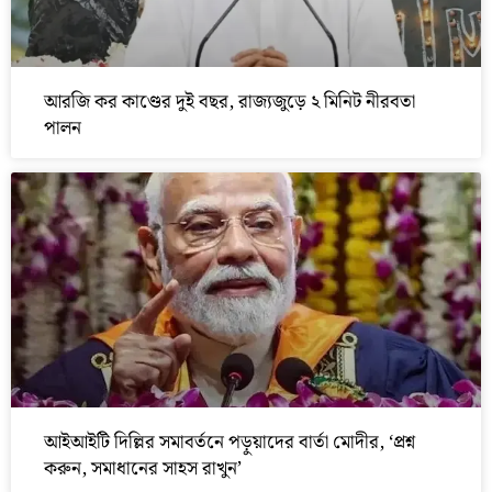
আরজি কর কাণ্ডের দুই বছর, রাজ্যজুড়ে ২ মিনিট নীরবতা
পালন
আইআইটি দিল্লির সমাবর্তনে পড়ুয়াদের বার্তা মোদীর, ‘প্রশ্ন
করুন, সমাধানের সাহস রাখুন’