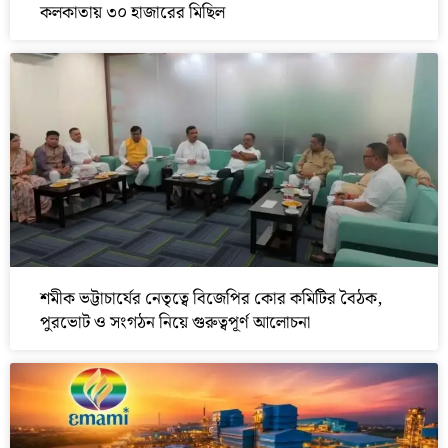
কলকাতায় ৩০ হাজারের মিছিল
শমীক ভট্টাচার্যের নেতৃত্বে বিজেপির কোর কমিটির বৈঠক,
পুরভোট ও সংগঠন নিয়ে গুরুত্বপূর্ণ আলোচনা