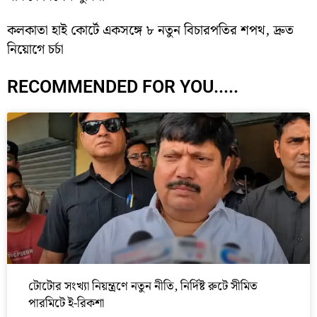
কলকাতা হাই কোর্টে একসঙ্গে ৮ নতুন বিচারপতির শপথ, দ্রুত
নিয়োগে চর্চা
RECOMMENDED FOR YOU.....
টোটোর সংখ্যা নিয়ন্ত্রণে নতুন নীতি, নির্দিষ্ট রুটে সীমিত
পারমিটে ই-রিকশা