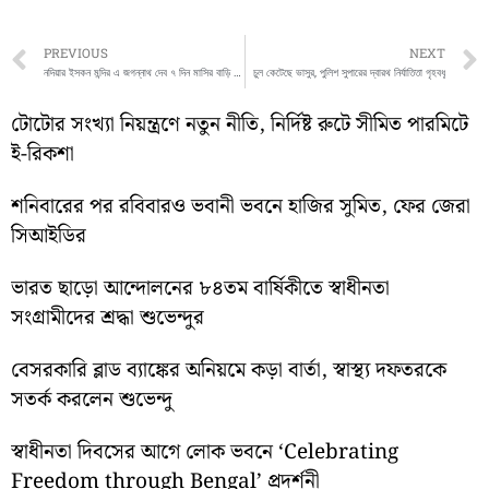
Prev
PREVIOUS
NEXT
নদিয়ার ইসকন মন্দির এ জগন্নাথ দেব ৭ দিন মাসির বাড়ি থেকে নিজের বাড়ী ফিরে আসছেন দেখুন সেই ছবি
চুল কেটেছে ভাসুর, পুলিশ সুপারের দ্বারথ নির্যাতিতা গৃহবধূ
টোটোর সংখ্যা নিয়ন্ত্রণে নতুন নীতি, নির্দিষ্ট রুটে সীমিত পারমিটে
ই-রিকশা
শনিবারের পর রবিবারও ভবানী ভবনে হাজির সুমিত, ফের জেরা
সিআইডির
ভারত ছাড়ো আন্দোলনের ৮৪তম বার্ষিকীতে স্বাধীনতা
সংগ্রামীদের শ্রদ্ধা শুভেন্দুর
বেসরকারি ব্লাড ব্যাঙ্কের অনিয়মে কড়া বার্তা, স্বাস্থ্য দফতরকে
সতর্ক করলেন শুভেন্দু
স্বাধীনতা দিবসের আগে লোক ভবনে ‘Celebrating
Freedom through Bengal’ প্রদর্শনী