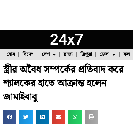
24x7
হোম
বিদেশ
দেশ
রাজ্য
ত্রিপুরা
জেলা
কলক
স্ত্রীর অবৈধ সম্পর্কের প্রতিবাদ করে
ফুল চাষ
ফল চাষ
মাছ চাষ
উত্তর ২৪ পরগনা
পোল্ট্রি চাষ
শ্যালকের হাতে আক্রান্ত হলেন
জামাইবাবু