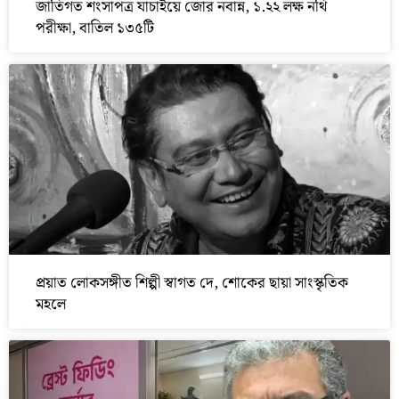
জাতিগত শংসাপত্র যাচাইয়ে জোর নবান্ন, ১.২২ লক্ষ নথি
পরীক্ষা, বাতিল ১৩৫টি
প্রয়াত লোকসঙ্গীত শিল্পী স্বাগত দে, শোকের ছায়া সাংস্কৃতিক
মহলে