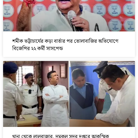
শমীক ভট্টাচার্যের কড়া বার্তার পর তোলাবাজির অভিযোগে
বিজেপির ২২ কর্মী সাসপেন্ড
থানা থেকে লালবাজার, দমকল সদর দপ্তরে আকস্মিক