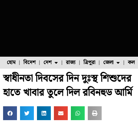
হোম
বিদেশ
দেশ
রাজ্য
ত্রিপুরা
জেলা
কলক
স্বাধীনতা দিবসের দিন দুঃস্থ শিশুদের
ফুল চাষ
ফল চাষ
মাছ চাষ
উত্তর ২৪ পরগনা
পোল্ট্রি চাষ
হাতে খাবার তুলে দিল রবিনহুড আর্মি