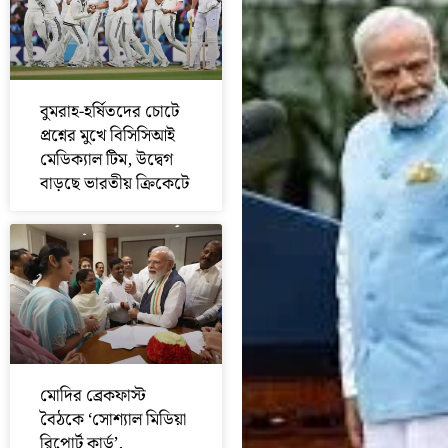
বুমরাহ-হর্ষিতদের চোটে
প্রশ্নের মুখে বিসিসিআই
মেডিক্যাল টিম, উদ্বেগ
বাড়ছে ভারতীয় ক্রিকেটে
মোদির ব্রেকফাস্ট
বৈঠকে ‘সোশ্যাল মিডিয়া
রিপোর্ট কার্ড’,