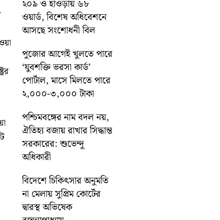
২০৯ ও হাওড়ায় ৬৮
,
ওয়ার্ড, বিশেষ অধিবেশনে
আসছে সংশোধনী বিল
েওয়া
পুজোর আগেই খুলতে পারে
‘যুবশক্তি ভরসা কার্ড’
রের
পোর্টাল, মাসে মিলতে পারে
২,০০০-৩,০০০ টাকা
পশ্চিমবঙ্গের নাম বদল নয়,
য়া
ঐতিহ্য বজায় রাখার সিদ্ধান্ত
টে
সরকারের: শুভেন্দু
অধিকারী
বিদেশে চিকিৎসার অনুমতি
না মেলায় সুপ্রিম কোর্টের
দ্বারস্থ অভিষেক