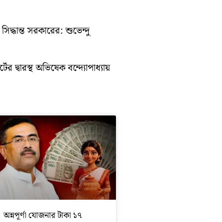
িদ্ধান্ত সরকারের: শুভেন্দু
ের দ্বারস্থ অভিষেক বন্দ্যোপাধ্যায়
অন্নপূর্ণা যোজনার টাকা ১৭