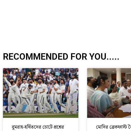
RECOMMENDED FOR YOU.....
বুমরাহ-হর্ষিতদের চোটে প্রশ্নের
মোদির ব্রেকফাস্ট 