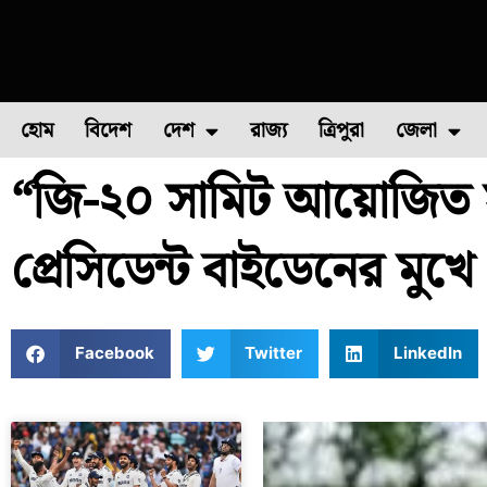
হোম
বিদেশ
দেশ
রাজ্য
ত্রিপুরা
জেলা
“জি-২০ সামিট আয়োজিত সফ
ফুল চাষ
ফল চাষ
মাছ চাষ
উত্তর ২৪ পরগন
পোল্ট্রি চ
প্রেসিডেন্ট বাইডেনের মুখে
Facebook
Twitter
LinkedIn