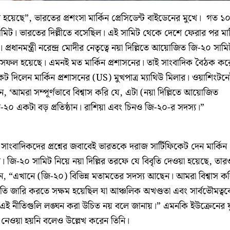
ছে”, ভারতের প্রশংসা মার্কিন প্রেসিডেন্ট বাইডেনের মুখে। গত ১
ামিট। ভারতের দিল্লীতে বসেছিল। এই সামিট থেকে দেশে ফেরার পর মার
প্রধানমন্ত্রী নরেন্দ্র মোদীর নেতৃত্বে নয়া দিল্লিতে আয়োজিত জি-২০ সামি
 সফল হয়েছে। এমনই মত মার্কিন প্রশাসনের। তাই সাংবাদিক বৈঠক কর
ট দিলেন মার্কিন প্রশাসনের (US) মুখপাত্র ম্যাথিউ মিলার। ওয়াশিংটনে
 ‘আমরা সম্পূর্ণভাবে বিশ্বাস করি যে, এটা (নয়া দিল্লিতে আয়োজিত
০ একটা বড় প্রতিষ্ঠান। রাশিয়া এবং চিনও জি-২০-র সদস্য।”
সাংবাদিকদের প্রশ্নের জবাবেই ভারতকে দরাজ সার্টিফিকেট দেন মার্কিন
লার। জি-২০ সামিট নিয়ে নয়া দিল্লির তরফে যে বিবৃতি দেওয়া হয়েছে, তার
ন, “এখানে (জি-২০) বিভিন্ন মতামতের সদস্য আছেন। আমরা বিশ্বাস ক
ৃতি জারি করতে সক্ষম হয়েছিল যা আঞ্চলিক অখণ্ডতা এবং সার্বভৌমত্ব
ং এই নীতিগুলি লঙ্ঘন করা উচিত নয় বলে জানায়।” এমনকি ইউক্রেনের যু
ম নেওয়া হয়নি বলেও উল্লেখ করেন তিনি।