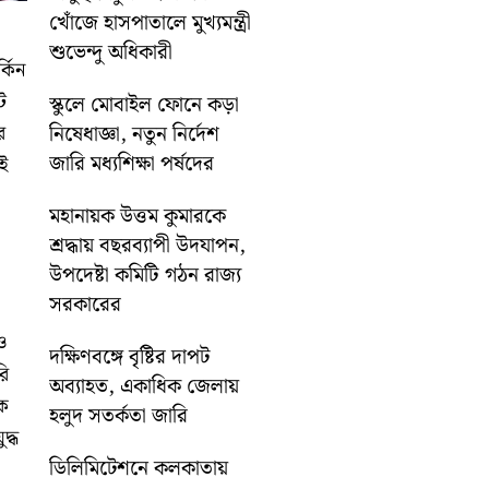
খোঁজে হাসপাতালে মুখ্যমন্ত্রী
০
শুভেন্দু অধিকারী
্কিন
ট
স্কুলে মোবাইল ফোনে কড়া
নিষেধাজ্ঞা, নতুন নির্দেশ
ে
জারি মধ্যশিক্ষা পর্ষদের
ই
মহানায়ক উত্তম কুমারকে
শ্রদ্ধায় বছরব্যাপী উদযাপন,
উপদেষ্টা কমিটি গঠন রাজ্য
সরকারের
ও
দক্ষিণবঙ্গে বৃষ্টির দাপট
রি
অব্যাহত, একাধিক জেলায়
কে
হলুদ সতর্কতা জারি
দ্ধ
ডিলিমিটেশনে কলকাতায়