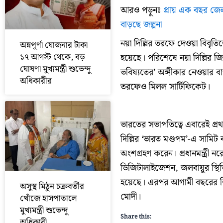
আরও পড়ুনঃ
প্রায় এক বছর জেলব
বাড়ছে জল্পনা
নয়া দিল্লির তরফে দেওয়া বিবৃতিতে
অন্নপূর্ণা যোজনার টাকা
১৭ আগস্ট থেকে, বড়
হয়েছে। পরিশেষে নয়া দিল্লির 
ঘোষণা মুখ্যমন্ত্রী শুভেন্দু
ভবিষ্যতের’ অঙ্গীকার নেওয়ার বার্
অধিকারীর
তরফেও মিলল সার্টিফিকেট।
ভারতের সভাপতিত্বে এবারেই প্র
দিল্লির ‘ভারত মণ্ডপম’-এ সামিট 
অংশগ্রহণ করেন। প্রধানমন্ত্রী নরেন
ডিজিটালাইজেশন, জলবায়ুর স্থিতি
হয়েছে। এরপর আগামী বছরের জি-২০ 
অসুস্থ মিঠুন চক্রবর্তীর
মোদী।
খোঁজে হাসপাতালে
মুখ্যমন্ত্রী শুভেন্দু
Share this:
অধিকারী