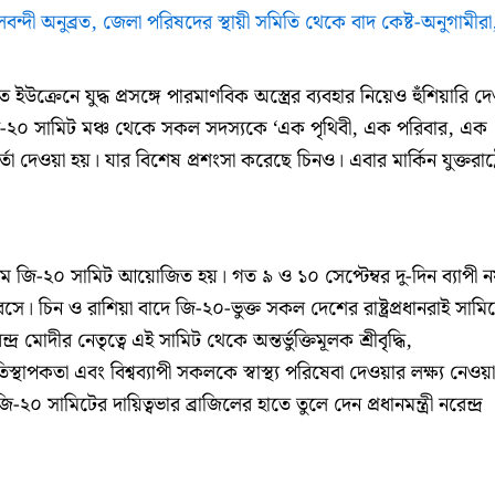
ন্দী অনুব্রত, জেলা পরিষদের স্থায়ী সমিতি থেকে বাদ কেষ্ট-অনুগামীরা
 ইউক্রেনে যুদ্ধ প্রসঙ্গে পারমাণবিক অস্ত্রের ব্যবহার নিয়েও হুঁশিয়ারি দ
জি-২০ সামিট মঞ্চ থেকে সকল সদস্যকে ‘এক পৃথিবী, এক পরিবার, এক
তা দেওয়া হয়। যার বিশেষ প্রশংসা করেছে চিনও। এবার মার্কিন যুক্তরাষ্ট্
থম জি-২০ সামিট আয়োজিত হয়। গত ৯ ও ১০ সেপ্টেম্বর দু-দিন ব্যাপী ন
বসে। চিন ও রাশিয়া বাদে জি-২০-ভুক্ত সকল দেশের রাষ্ট্রপ্রধানরাই সামি
্দ্র মোদীর নেতৃত্বে এই সামিট থেকে অন্তর্ভুক্তিমূলক শ্রীবৃদ্ধি,
স্থাপকতা এবং বিশ্বব্যাপী সকলকে স্বাস্থ্য পরিষেবা দেওয়ার লক্ষ্য নেওয়া
সামিটের দায়িত্বভার ব্রাজিলের হাতে তুলে দেন প্রধানমন্ত্রী নরেন্দ্র