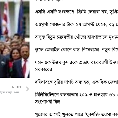
এসসি-এসটি সংরক্ষণে ‘ক্রিমি লেয়ার’ নয়, সুপ্রিম 
অন্নপূর্ণা যোজনার টাকা ১৭ আগস্ট থেকে, বড় ঘোষ
অসুস্থ মিঠুন চক্রবর্তীর খোঁজে হাসপাতালে মুখ্যমন্
স্কুলে মোবাইল ফোনে কড়া নিষেধাজ্ঞা, নতুন নির্দ
মহানায়ক উত্তম কুমারকে শ্রদ্ধায় বছরব্যাপী উদ
সরকারের
দক্ষিণবঙ্গে বৃষ্টির দাপট অব্যাহত, একাধিক জেল
Next
NEXT
মুখ্যমন্ত্রী স্পেনের উদ্দেশ্যে রওনা দেওয়ার পরই মানুষের সমস্যা দেখতে রাস্তায় বেরোলেন রাজ্যপাল
ডিলিমিটেশনে কলকাতায় ২০৯ ও হাওড়ায় ৬৮ 
সংশোধনী বিল
পুজোর আগেই খুলতে পারে ‘যুবশক্তি ভরসা কার্