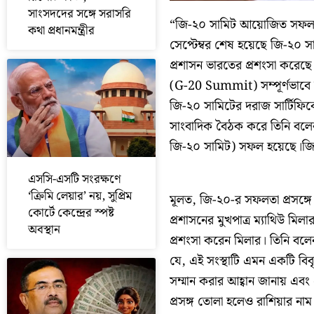
সাংসদদের সঙ্গে সরাসরি
“জি-২০ সামিট আয়োজিত সফল হয়ে
কথা প্রধানমন্ত্রীর
সেপ্টেম্বর শেষ হয়েছে জি-২০ স
প্রশাসন ভারতের প্রশংসা করেছে। 
(G-20 Summit) সম্পূর্ণভাবে
জি-২০ সামিটের দরাজ সার্টিফিকে
সাংবাদিক বৈঠক করে তিনি বলেন,
জি-২০ সামিট) সফল হয়েছে।জি-২
এসসি-এসটি সংরক্ষণে
‘ক্রিমি লেয়ার’ নয়, সুপ্রিম
মূলত, জি-২০-র সফলতা প্রসঙ্গে 
কোর্টে কেন্দ্রের স্পষ্ট
প্রশাসনের মুখপাত্র ম্যাথিউ মি
অবস্থান
প্রশংসা করেন মিলার। তিনি বলে
যে, এই সংস্থাটি এমন একটি বিব
সম্মান করার আহ্বান জানায় এব
প্রসঙ্গ তোলা হলেও রাশিয়ার না