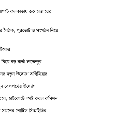
১০ আগস্ট কলকাতায় ৩০ হাজারের
িটির বৈঠক, পুরভোট ও সংগঠন নিয়ে
োটেকের
 নিয়ে বড় বার্তা শুভেন্দুর
নের নতুন উদ্যোগ অগ্নিমিত্রার
নতুন রেলপথের উদ্যোগ
ে, হাইকোর্টে স্পষ্ট করল কমিশন
়িতে সমনের নোটিস সিআইডির