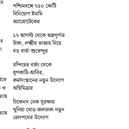
বে
পশ্চিমবঙ্গে ৭৫০ কোটি
বিনিয়োগ ইমামি
অ্যাগ্রোটেকের
১৭ আগস্ট থেকে অন্নপূর্ণার
ের
টাকা, লক্ষ্মীর ভাণ্ডার নিয়ে
য
বড় বার্তা শুভেন্দুর
মন্দিরের বর্জ্য থেকে
ধূপকাঠি-আবির,
টিতে
কর্মসংস্থানের নতুন উদ্যোগ
ত ও
অগ্নিমিত্রার
়েছে
চিকেনস নেক সুরক্ষায়
খুনিয়া মোড়-জলঢাকা নতুন
়েছে
রেলপথের উদ্যোগ