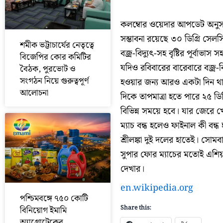
কলম্বোর ওয়েদার আপডেট অনুসারে
সম্ভাবনা রয়েছে ৩০ ডিগ্রি সেল
শমীক ভট্টাচার্যের নেতৃত্বে
বজ্র-বিদ্যুত্‍-সহ বৃষ্টির পূর্বাভ
বিজেপির কোর কমিটির
যদিও রবিবারের বারেবারে বজ্র-বিদ
বৈঠক, পুরভোট ও
সংগঠন নিয়ে গুরুত্বপূর্ণ
হওয়ার জন্য আরও একটা দিন থাক
আলোচনা
দিকে তাপমাত্রা হতে পারে ২৫ ডিগ্র
বিভিন্ন সময়ে হবে। যার জেরে খেল
ম্যাচ বন্ধ হলেও ফাইনাল কী বন
শ্রীলঙ্কা দুই দলের হাতেই। সোম
সুপার ফোর ম্যাচের মতোই এশিয়
দেখার।
en.wikipedia.org
পশ্চিমবঙ্গে ৭৫০ কোটি
Share this:
বিনিয়োগ ইমামি
অ্যাগ্রোটেকের