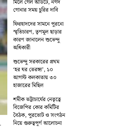
মিলে গেল অডিটে, নগদ
গোনার সময় চুরির দাবি
ফিরহাদদের সামনে পুরনো
স্মৃতিচারণ, তৃণমূল ছাড়ার
কারণ জানালেন শুভেন্দু
অধিকারী
শুভেন্দু সরকারের প্রথম
‘হর ঘর তেরঙ্গা’, ১০
আগস্ট কলকাতায় ৩০
হাজারের মিছিল
শমীক ভট্টাচার্যের নেতৃত্বে
বিজেপির কোর কমিটির
বৈঠক, পুরভোট ও সংগঠন
নিয়ে গুরুত্বপূর্ণ আলোচনা
-