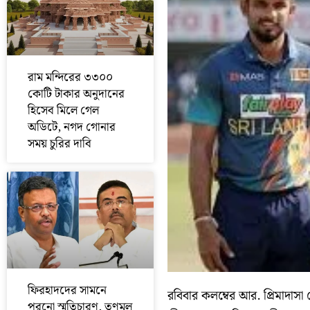
রাম মন্দিরের ৩৩০০
কোটি টাকার অনুদানের
হিসেব মিলে গেল
অডিটে, নগদ গোনার
সময় চুরির দাবি
ফিরহাদদের সামনে
রবিবার কলম্বের আর. প্রিমাদাস
পুরনো স্মৃতিচারণ, তৃণমূল