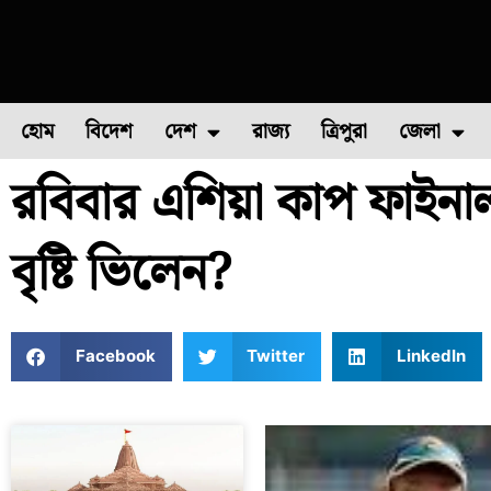
হোম
বিদেশ
দেশ
রাজ্য
ত্রিপুরা
জেলা
রবিবার এশিয়া কাপ ফাইনাল
ফুল চাষ
ফল চাষ
মাছ চাষ
উত্তর ২৪ পরগন
পোল্ট্রি চ
বৃষ্টি ভিলেন?
Facebook
Twitter
LinkedIn