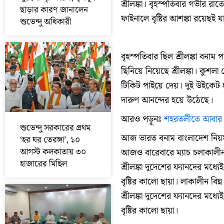
শ্রীলঙ্কা। বৃহস্পতিবার গভীর রাত
ছাড়ার কারণ জানালেন
ফাইনালে বৃষ্টির আশঙ্কা রয়েছই যা
শুভেন্দু অধিকারী
বৃহস্পতিবার ছিল শ্রীলঙ্কা বনাম
ছিনিয়ে নিয়েছে শ্রীলঙ্কা। কু
টিকিট পাইয়ে দেয়। দুই উইকেট 
দারুণ আনন্দের হয়ে উঠেছে।
আরও পড়ুনঃ
শহরতলীতে আবার ক
শুভেন্দু সরকারের প্রথম
আজ ভারত বনাম বাংলাদেশ নিয়মরক্
‘হর ঘর তেরঙ্গা’, ১০
আগস্ট কলকাতায় ৩০
আজও বারেবারে ম্যাচ চলাকালীন ব
হাজারের মিছিল
শ্রীলঙ্কা দুদেশের ফ্যানদের মধ্
বৃষ্টির কালো ছায়া। লাকালীন বি
শ্রীলঙ্কা দুদেশের ফ্যানদের মধ্
বৃষ্টির কালো ছায়া।