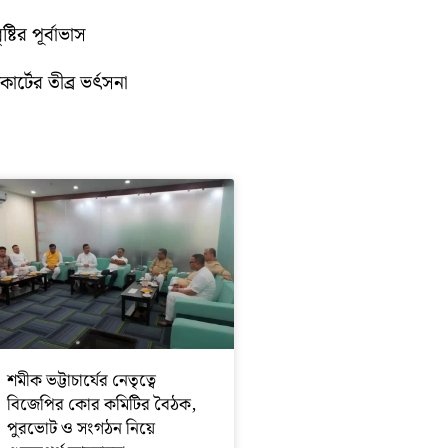
টির পূর্বাভাস
োর্টের তীব্র ভর্ৎসনা
শমীক ভট্টাচার্যের নেতৃত্বে
বিজেপির কোর কমিটির বৈঠক,
পুরভোট ও সংগঠন নিয়ে