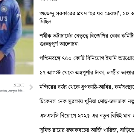
শুভেন্দু সরকারের প্রথম ‘হর ঘর তেরঙ্গা’, 
মিছিল
শমীক ভট্টাচার্যের নেতৃত্বে বিজেপির কোর কম
গুরুত্বপূর্ণ আলোচনা
পশ্চিমবঙ্গে ৭৫০ কোটি বিনিয়োগ ইমামি অ্যাগ্র
১৭ আগস্ট থেকে অন্নপূর্ণার টাকা, লক্ষ্মীর ভাণ্ডার
Next
NEXT
মন্দিরের বর্জ্য থেকে ধূপকাঠি-আবির, কর্মসংস্থা
ক্যাপ্টেন কুলের বাইকে লিফ্ট পেলেন এক তরুণ ক্রিকেটার, সোশ্যাল মিডিয়াতে নিজেই জানালেন সেকথা
চিকেনস নেক সুরক্ষায় খুনিয়া মোড়-জলঢাকা 
এসএসসি নিয়োগে ২০২৫-এর নতুন বিধিই মানা হব
সুমিত রায়ের রক্ষাকবচের আর্জি খারিজ, বাড