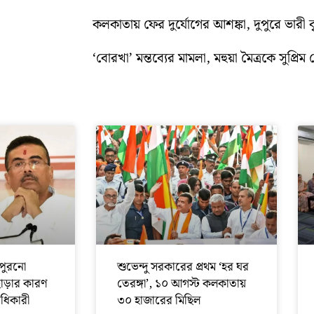
কলকাতায় ফের দুর্যোগের আশঙ্কা, দুপুরে ভারী বৃষ্
‘বোরখা’ মন্তব্যের মামলা, মহুয়া মৈত্রকে সুপ্রিম ক
পুরনো
শুভেন্দু সরকারের প্রথম ‘হর ঘর
ছাড়ার কারণ
তেরঙ্গা’, ১০ আগস্ট কলকাতায়
অধিকারী
৩০ হাজারের মিছিল