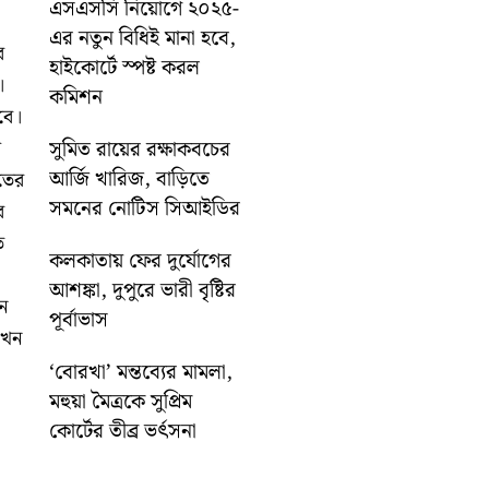
এসএসসি নিয়োগে ২০২৫-
এর নতুন বিধিই মানা হবে,
র
হাইকোর্টে স্পষ্ট করল
।
কমিশন
হবে।
ল
সুমিত রায়ের রক্ষাকবচের
আর্জি খারিজ, বাড়িতে
াতের
সমনের নোটিস সিআইডির
র
ে
কলকাতায় ফের দুর্যোগের
আশঙ্কা, দুপুরে ভারী বৃষ্টির
ান
পূর্বাভাস
এখন
‘বোরখা’ মন্তব্যের মামলা,
মহুয়া মৈত্রকে সুপ্রিম
কোর্টের তীব্র ভর্ৎসনা