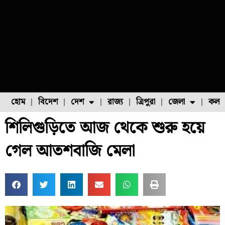
হোম
বিদেশ
দেশ
রাজ্য
ত্রিপুরা
জেলা
কলক
শিলিগুড়িতে আজ থেকে শুরু হয়ে
ফুল চাষ
ফল চাষ
মাছ চাষ
উত্তর ২৪ পরগনা
পোল্ট্রি চাষ
গেল আতশবাজি মেলা