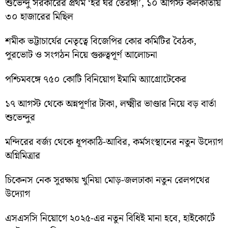
শুভেন্দু সরকারের প্রথম ‘হর ঘর তেরঙ্গা’, ১০ আগস্ট কলকাতায়
৩০ হাজারের মিছিল
শমীক ভট্টাচার্যের নেতৃত্বে বিজেপির কোর কমিটির বৈঠক,
পুরভোট ও সংগঠন নিয়ে গুরুত্বপূর্ণ আলোচনা
পশ্চিমবঙ্গে ৭৫০ কোটি বিনিয়োগ ইমামি অ্যাগ্রোটেকের
১৭ আগস্ট থেকে অন্নপূর্ণার টাকা, লক্ষ্মীর ভাণ্ডার নিয়ে বড় বার্তা
শুভেন্দুর
মন্দিরের বর্জ্য থেকে ধূপকাঠি-আবির, কর্মসংস্থানের নতুন উদ্যোগ
অগ্নিমিত্রার
চিকেনস নেক সুরক্ষায় খুনিয়া মোড়-জলঢাকা নতুন রেলপথের
উদ্যোগ
এসএসসি নিয়োগে ২০২৫-এর নতুন বিধিই মানা হবে, হাইকোর্টে