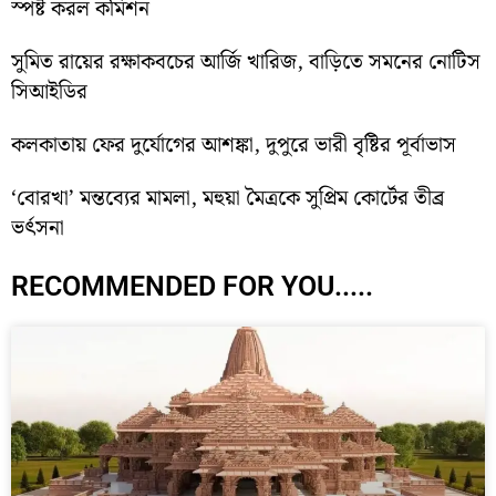
স্পষ্ট করল কমিশন
সুমিত রায়ের রক্ষাকবচের আর্জি খারিজ, বাড়িতে সমনের নোটিস
সিআইডির
কলকাতায় ফের দুর্যোগের আশঙ্কা, দুপুরে ভারী বৃষ্টির পূর্বাভাস
‘বোরখা’ মন্তব্যের মামলা, মহুয়া মৈত্রকে সুপ্রিম কোর্টের তীব্র
ভর্ৎসনা
RECOMMENDED FOR YOU.....