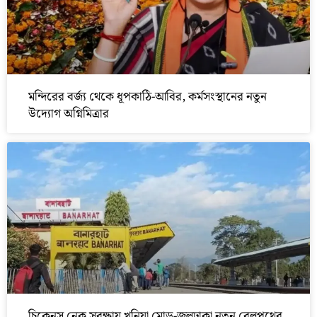
মন্দিরের বর্জ্য থেকে ধূপকাঠি-আবির, কর্মসংস্থানের নতুন
উদ্যোগ অগ্নিমিত্রার
চিকেনস নেক সুরক্ষায় খুনিয়া মোড়-জলঢাকা নতুন রেলপথের