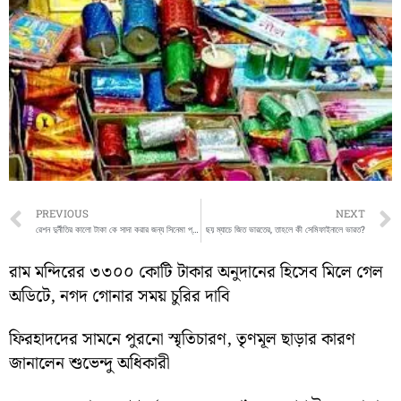
Prev
PREVIOUS
NEXT
রেশন দুর্নীতির কালো টাকা কে সাদা করার জন্য সিনেমা প্রযোজনা করেছিলেন বাকিবুর
ছয় ম্যাচে জিত ভারতের, তাহলে কী সেমিফাইনালে ভারত?
রাম মন্দিরের ৩৩০০ কোটি টাকার অনুদানের হিসেব মিলে গেল
অডিটে, নগদ গোনার সময় চুরির দাবি
ফিরহাদদের সামনে পুরনো স্মৃতিচারণ, তৃণমূল ছাড়ার কারণ
জানালেন শুভেন্দু অধিকারী