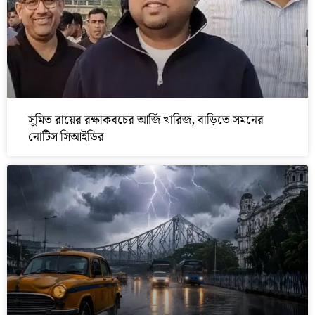
সুমিত রায়ের রক্ষাকবচের আর্জি খারিজ, বাড়িতে সমনের
নোটিস সিআইডির