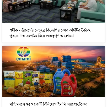
শমীক ভট্টাচার্যের নেতৃত্বে বিজেপির কোর কমিটির বৈঠক,
পুরভোট ও সংগঠন নিয়ে গুরুত্বপূর্ণ আলোচনা
পশ্চিমবঙ্গে ৭৫০ কোটি বিনিয়োগ ইমামি অ্যাগ্রোটেকের