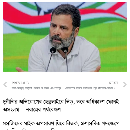
Prev
PREVIOUS
NEXT
‘বাবা জেলবন্দি, মাতৃহারা মেয়েকে কি বাইরে রেখে তদন্ত করা যেত না?’, প্রশ্ন কুণালের
কোহলিদের হারিয়ে আইপিএল পয়েন্ট তালিকায় কোথায় এল কেকেআর?
দুর্নীতির অভিযোগের হেল্পলাইনে ভিড়, তবে অধিকাংশ ফোনই
অসংলগ্ন— নবান্নের পর্যবেক্ষণ
মসজিদের মাইক অপসারণ ঘিরে বিতর্ক, প্রশাসনিক পদক্ষেপে