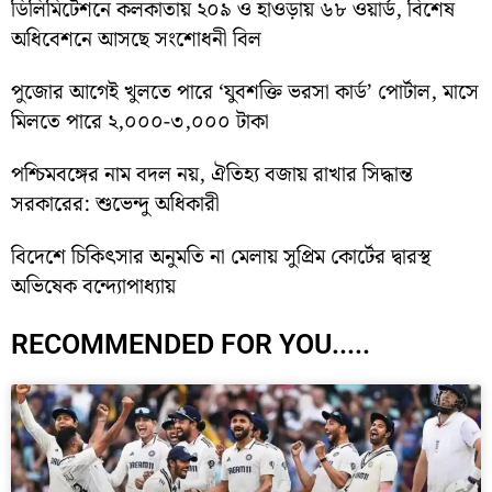
ডিলিমিটেশনে কলকাতায় ২০৯ ও হাওড়ায় ৬৮ ওয়ার্ড, বিশেষ
অধিবেশনে আসছে সংশোধনী বিল
পুজোর আগেই খুলতে পারে ‘যুবশক্তি ভরসা কার্ড’ পোর্টাল, মাসে
মিলতে পারে ২,০০০-৩,০০০ টাকা
পশ্চিমবঙ্গের নাম বদল নয়, ঐতিহ্য বজায় রাখার সিদ্ধান্ত
সরকারের: শুভেন্দু অধিকারী
বিদেশে চিকিৎসার অনুমতি না মেলায় সুপ্রিম কোর্টের দ্বারস্থ
অভিষেক বন্দ্যোপাধ্যায়
RECOMMENDED FOR YOU.....