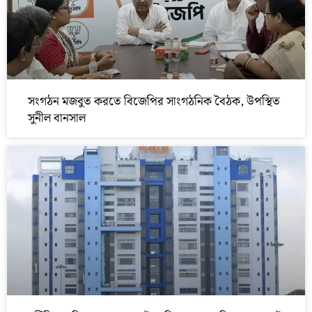
সংগঠন মজবুত করতে বিজেপির সাংগঠনিক বৈঠক, উপস্থিত
সুনীল বানসাল