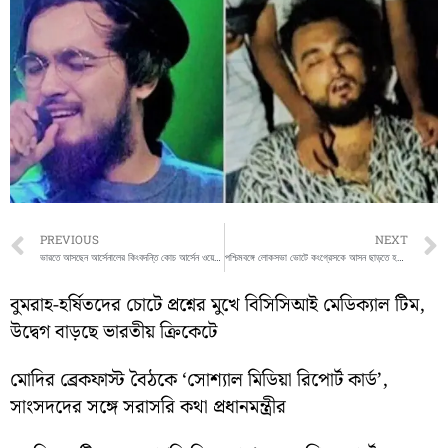
Prev
PREVIOUS
NEXT
ভারতে আসছেন আর্সেনালের কিংবদন্তি কোচ আর্সেন ওয়েঙ্গার
পশ্চিমবঙ্গে লোকসভা ভোটে কংগ্রেসকে আসন ছাড়তে হবে বললেন অধীর
বুমরাহ-হর্ষিতদের চোটে প্রশ্নের মুখে বিসিসিআই মেডিক্যাল টিম,
উদ্বেগ বাড়ছে ভারতীয় ক্রিকেটে
মোদির ব্রেকফাস্ট বৈঠকে ‘সোশ্যাল মিডিয়া রিপোর্ট কার্ড’,
সাংসদদের সঙ্গে সরাসরি কথা প্রধানমন্ত্রীর