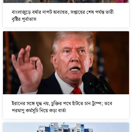
বাংলাজুড়ে বর্ষার দাপট অব্যাহত, সপ্তাহের শেষ পর্যন্ত ভারী
বৃষ্টির পূর্বাভাস
ইরানের সঙ্গে যুদ্ধ নয়, চুক্তির পথে হাঁটতে চান ট্রাম্প; তবে
পরমাণু কর্মসূচি নিয়ে কড়া বার্তা