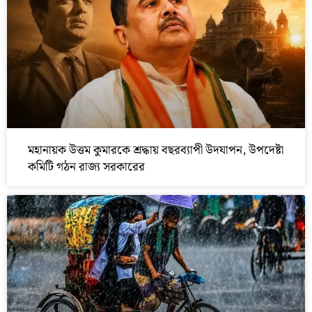
মহানায়ক উত্তম কুমারকে শ্রদ্ধায় বছরব্যাপী উদযাপন, উপদেষ্টা
কমিটি গঠন রাজ্য সরকারের