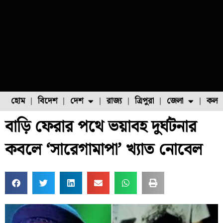
হোম
বিদেশ
দেশ
রাজ্য
ত্রিপুরা
জেলা
কলক
বাড়ি ফেরার পথে ভয়াবহ দুর্ঘটনার
ফুল চাষ
ফল চাষ
মাছ চাষ
উত্তর ২৪ পরগনা
পোল্ট্রি চাষ
কবলে ‘সারেগামাপা’ খ্যাত নোবেল