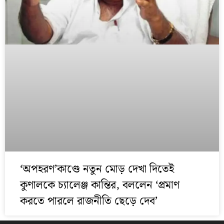
‘অপহরণ’কাণ্ডে নতুন মোড় দেখা দিতেই
কুণালকে চ্যালেঞ্জ কান্তির, বললেন ‘প্রমাণ
করতে পারলে রাজনীতি ছেড়ে দেব’