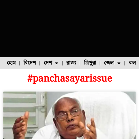
হোম
বিদেশ
দেশ
রাজ্য
ত্রিপুরা
জেলা
কলক
#panchasayarissue
ফুল চাষ
ফল চাষ
মাছ চাষ
উত্তর ২৪ পরগনা
পোল্ট্রি চাষ