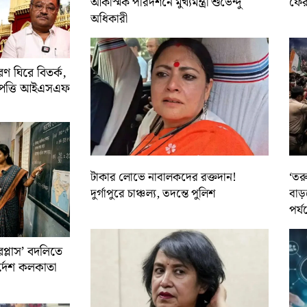
আকস্মিক পরিদর্শনে মুখ্যমন্ত্রী শুভেন্দু
ফের 
অধিকারী
 ঘিরে বিতর্ক,
আপত্তি আইএসএফ
টাকার লোভে নাবালকদের রক্তদান!
‘তর
দুর্গাপুরে চাঞ্চল্য, তদন্তে পুলিশ
বাড়
পর্য
রপ্লাস’ বদলিতে
নির্দেশ কলকাতা