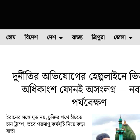
হোম
বিদেশ
দেশ
রাজ্য
ত্রিপুরা
জেলা
ফুল চাষ
ফল চাষ
মাছ চাষ
উত্তর ২৪ পরগন
পোল্ট্রি চ
দুর্নীতির অভিযোগের হেল্পলাইনে ভি
অধিকাংশ ফোনই অসংলগ্ন— নবান
পর্যবেক্ষণ
ইরানের সঙ্গে যুদ্ধ নয়, চুক্তির পথে হাঁটতে
চান ট্রাম্প; তবে পরমাণু কর্মসূচি নিয়ে কড়া
বার্তা