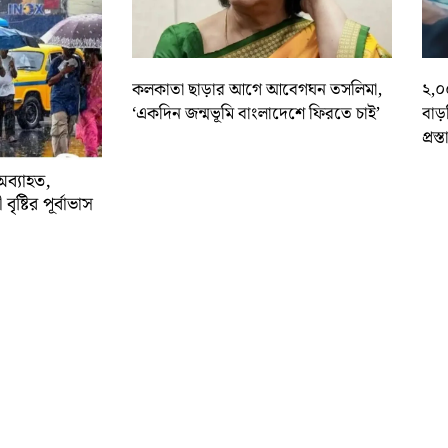
কলকাতা ছাড়ার আগে আবেগঘন তসলিমা,
২,০
‘একদিন জন্মভূমি বাংলাদেশে ফিরতে চাই’
বাড
প্রস্
অব্যাহত,
বৃষ্টির পূর্বাভাস