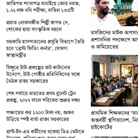
জাতিগত শংসাপত্র যাচাইয়ে জোর নবান্ন,
১.২২ লক্ষ নথি পরীক্ষা, বাতিল ১৩৫টি
প্রয়াত লোকসঙ্গীত শিল্পী স্বাগত দে,
শোকের ছায়া সাংস্কৃতিক মহলে
মসজিদের মাইক অপসারণ
প্রশাসনিক পদক্ষেপে 
সরকারি হাসপাতালের প্রসূতি বিভাগে তৈরি
ও জমিয়েতের
হবে ‘ব্রেস্ট ফিডিং কর্নার’, ঘোষণা
স্বাস্থ্যমন্ত্রীর
সিঙ্গুরে টাটা প্রকল্পের জট কাটানোর
উদ্যোগ, টাটা গোষ্ঠীর প্রতিনিধিদের সঙ্গে
বৈঠক রাজ্য সরকারের
শেষ পর্যায়ে ভারতের প্রথম বুলেট ট্রেন
প্রকল্প, ২০২৭ সালে পরিষেবা শুরুর লক্ষ্য
পঞ্চায়েত কর ১২০০ টাকা নয়, গুজব
প্রাথমিক শিক্ষকদের ‘সা
উড়িয়ে স্পষ্ট বার্তা রাজ্য সরকারের
অন্তর্বর্তী স্থগিতাদেশ, 
হাইকোর্টের
গ্রান্ট-ইন-এড কর্মীদের বকেয়া ডিএ মেটাতে