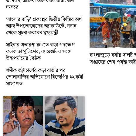
উদ্যোগ, প্রক্রিয়া শুরু করল রাজ্য অর্থ
দফতর
‘বাংলার বাড়ি’ প্রকল্পের দ্বিতীয় কিস্তির অর্থ
আজ উপভোক্তাদের অ্যাকাউন্টে, নবান্ন
থেকে সূচনা করবেন মুখ্যমন্ত্রী
সাইবার প্রতারণা রুখতে কড়া পদক্ষেপ
কলকাতা পুলিশের, ব্যাঙ্কগুলির সঙ্গে
বাংলাজুড়ে বর্ষার দাপট 
উচ্চপর্যায়ের বৈঠক
সপ্তাহের শেষ পর্যন্ত ভারী 
শমীক ভট্টাচার্যের কড়া বার্তার পর
তোলাবাজির অভিযোগে বিজেপির ২২ কর্মী
সাসপেন্ড