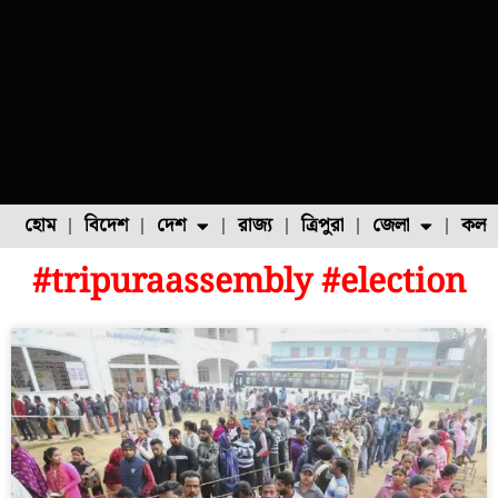
হোম
বিদেশ
দেশ
রাজ্য
ত্রিপুরা
জেলা
কলক
#tripuraassembly #election
ফুল চাষ
ফল চাষ
মাছ চাষ
উত্তর ২৪ পরগনা
পোল্ট্রি চাষ