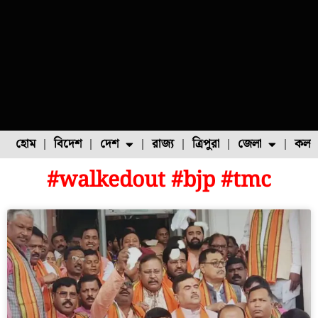
হোম
বিদেশ
দেশ
রাজ্য
ত্রিপুরা
জেলা
কলক
#walkedout #bjp #tmc
ফুল চাষ
ফল চাষ
মাছ চাষ
উত্তর ২৪ পরগনা
পোল্ট্রি চাষ