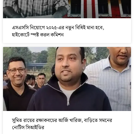
এসএসসি নিয়োগে ২০২৫-এর নতুন বিধিই মানা হবে,
হাইকোর্টে স্পষ্ট করল কমিশন
সুমিত রায়ের রক্ষাকবচের আর্জি খারিজ, বাড়িতে সমনের
নোটিস সিআইডির