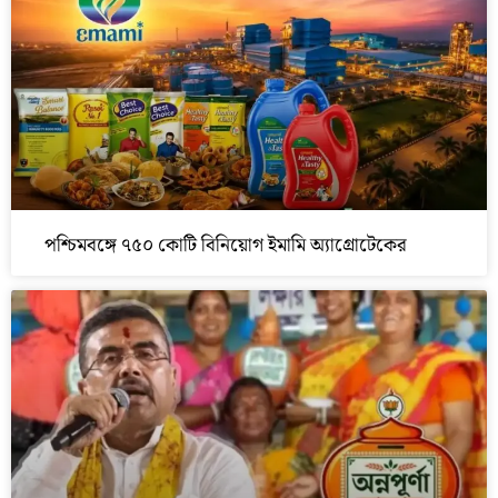
পশ্চিমবঙ্গে ৭৫০ কোটি বিনিয়োগ ইমামি অ্যাগ্রোটেকের