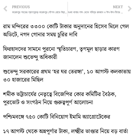
Prev
PREVIOUS
NEXT
বহরমপুর শহরের প্রাণকেন্দ্র বহরমপুর স্টেশন রোডে উড়াল পুলের কাজ সরোজমিনে তদন্ত করলেন মুর্শিদাবাদের জেলাশাসক ড:পি উল্গানাথন ও মহকুমাশাসক দিব্যনারায়ণ চ্যাটার্জী
নওদা থানার পক্ষ থেকে পবিত্র রমজান ও ঈদ-উল-ফিতর এর প্রতি শুভেচ্ছা জানানোর জন্য একটি ইফতার মজলিসের আয়োজন করা হয় বুধবার
রাম মন্দিরের ৩৩০০ কোটি টাকার অনুদানের হিসেব মিলে গেল
অডিটে, নগদ গোনার সময় চুরির দাবি
ফিরহাদদের সামনে পুরনো স্মৃতিচারণ, তৃণমূল ছাড়ার কারণ
জানালেন শুভেন্দু অধিকারী
শুভেন্দু সরকারের প্রথম ‘হর ঘর তেরঙ্গা’, ১০ আগস্ট কলকাতায়
৩০ হাজারের মিছিল
শমীক ভট্টাচার্যের নেতৃত্বে বিজেপির কোর কমিটির বৈঠক,
পুরভোট ও সংগঠন নিয়ে গুরুত্বপূর্ণ আলোচনা
পশ্চিমবঙ্গে ৭৫০ কোটি বিনিয়োগ ইমামি অ্যাগ্রোটেকের
১৭ আগস্ট থেকে অন্নপূর্ণার টাকা, লক্ষ্মীর ভাণ্ডার নিয়ে বড় বার্তা