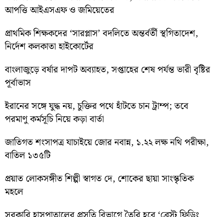
আপত্তি আইএসএফ ও জমিয়েতের
প্রাথমিক শিক্ষকদের ‘সারপ্লাস’ বদলিতে অন্তর্বর্তী স্থগিতাদেশ,
নির্দেশ কলকাতা হাইকোর্টের
বাংলাজুড়ে বর্ষার দাপট অব্যাহত, সপ্তাহের শেষ পর্যন্ত ভারী বৃষ্টির
পূর্বাভাস
ইরানের সঙ্গে যুদ্ধ নয়, চুক্তির পথে হাঁটতে চান ট্রাম্প; তবে
পরমাণু কর্মসূচি নিয়ে কড়া বার্তা
জাতিগত শংসাপত্র যাচাইয়ে জোর নবান্ন, ১.২২ লক্ষ নথি পরীক্ষা,
বাতিল ১৩৫টি
প্রয়াত লোকসঙ্গীত শিল্পী স্বাগত দে, শোকের ছায়া সাংস্কৃতিক
মহলে
সরকারি হাসপাতালের প্রসূতি বিভাগে তৈরি হবে ‘ব্রেস্ট ফিডিং