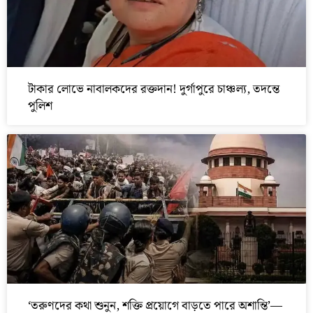
টাকার লোভে নাবালকদের রক্তদান! দুর্গাপুরে চাঞ্চল্য, তদন্তে
পুলিশ
‘তরুণদের কথা শুনুন, শক্তি প্রয়োগে বাড়তে পারে অশান্তি’—