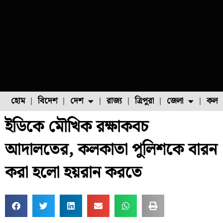
হোম
বিদেশ
দেশ
রাজ্য
ত্রিপুরা
জেলা
কলক
ইডিকে মৌখিক রক্ষাকবচ
ফুল চাষ
ফল চাষ
মাছ চাষ
উত্তর ২৪ পরগনা
পোল্ট্রি চাষ
আদালতের, কলকাতা পুলিশকে বারন
করা হলো হয়রান করতে