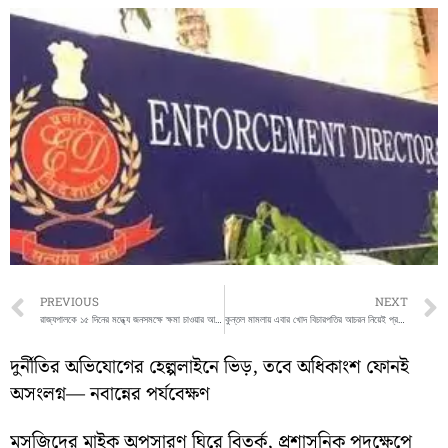
Prev
PREVIOUS
NEXT
রাজ্যপালকে ১৫ দিনের মদ্ধ্যে জনসমক্ষে ক্ষমা চাওয়ার আইনী নোটিশ পাঠাল ১২ বিশ্ববিদ্যালয়ের প্রাক্তন উপাচার্য
কুন্তল মামলায় এবার খোদ বিচারপতির আচরন নিয়েই প্রশ্ন তুলল সিবিআই
দুর্নীতির অভিযোগের হেল্পলাইনে ভিড়, তবে অধিকাংশ ফোনই
অসংলগ্ন— নবান্নের পর্যবেক্ষণ
মসজিদের মাইক অপসারণ ঘিরে বিতর্ক, প্রশাসনিক পদক্ষেপে