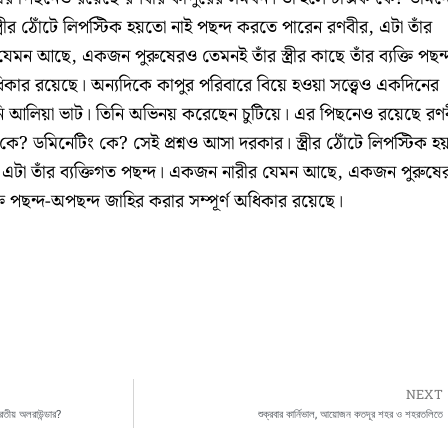
ত্রীর ঠোঁটে লিপস্টিক হয়তো নাই পছন্দ করতে পারেন রণবীর, এটা তাঁর
েমন আছে, একজন পুরুষেরও তেমনই তাঁর স্ত্রীর কাছে তাঁর ব্যক্তি পছন্
িকার রয়েছে। অন্যদিকে কাপুর পরিবারে বিয়ে হওয়া সত্ত্বেও একদিনের
আলিয়া ভাট। তিনি অভিনয় করেছেন চুটিয়ে। এর পিছনেও রয়েছে রণ
 কে? ডমিনেটিং কে? সেই প্রশ্নও আসা দরকার। স্ত্রীর ঠোঁটে লিপস্টিক হ
 এটা তাঁর ব্যক্তিগত পছন্দ। একজন নারীর যেমন আছে, একজন পুরুষে
যক্তি পছন্দ-অপছন্দ জাহির করার সম্পূর্ণ অধিকার রয়েছে।
NEXT
ারতীয় অলরাউন্ডার?
শুক্রবার কার্নিভাল, আয়োজন কতদূর শহর ও শহরতলিতে