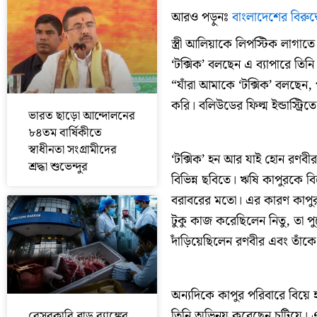
আরও পড়ুনঃ
বাংলাদেশের বিরুদ
স্ত্রী আলিয়াকে লিপস্টিক লাগা
‘টক্সিক’ বলছেন এ ব্যাপারে তিন
“যাঁরা আমাকে ‘টক্সিক’ বলছেন,
করি। বলিউডের ফিল্ম ইন্ডাস্ট্
ভারত ছাড়ো আন্দোলনের
৮৪তম বার্ষিকীতে
স্বাধীনতা সংগ্রামীদের
‘টক্সিক’ হন আর যাই হোন রণবীর
শ্রদ্ধা শুভেন্দুর
বিভিন্ন ছবিতে। ঋষি কাপুরকে বি
বরাবরের মতো। এর কারণ কাপুর
টুকু কাজ করেছিলেন নিতু, তা পুর
দাঁড়িয়েছিলেন রণবীর এবং তাঁক
অন্যদিকে কাপুর পরিবারে বিয়ে
তিনি অভিনয় করেছেন চুটিয়ে। 
বেসরকারি ব্লাড ব্যাঙ্কের