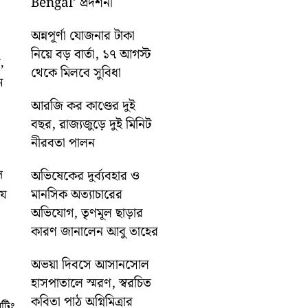
Bengal’ প্রদর্শনী
অন্নপূর্ণা যোজনার টাকা
নিয়ে বড় বার্তা, ১৭ আগস্ট
,
থেকে মিলবে সুবিধা
ন
আরজি কর কাণ্ডের দুই
বছর, রাজ্যজুড়ে দুই মিনিট
নীরবতা পালন
ল
অভিষেকের দুর্ব্যবহার ও
মানসিক অত্যাচারের
যে
অভিযোগ, তৃণমূল ছাড়ার
কারণ জানালেন আবু তাহের
অভয়া দিবসে আসানসোল
হাসপাতালে স্মরণ, স্বরচিত
কবিতা পাঠ অগ্নিমিত্রার
েটিং