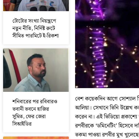
টোটোর সংখ্যা নিয়ন্ত্রণে
নতুন নীতি, নির্দিষ্ট রুটে
সীমিত পারমিটে ই-রিকশা
বেশ কয়েকদিন আগে সোশ্যাল ম
শনিবারের পর রবিবারও
আলিয়া। সেখানে তিনি উল্লেখ কর
ভবানী ভবনে হাজির
সুমিত, ফের জেরা
করেন না। এই ভিডিয়ো প্রকাশ্য
সিআইডির
রণবীরকে ‘ডমিনেটিং’ হিসেবে দাগ
তকমা পাওয়া রণবীর মুখ খুলেছ