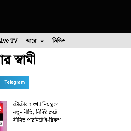
Live TV
আরো
ভিডিও
 স্বামী
চিম মেদিনীপুর
এশিয়া কাপ ২০২২
পশ্চিম বর্ধমান
রাশিফল
বিশ্ব ব্যাডমিন্টন চ্যাম্পিয়নশিপ ২০২২
কারেন্ট অ্যাফেয়ার
পূর্ব মেদিনীপুর
মালদা
ভাইরাল ভিডিও
শিলিগুড়ি
রবিবারে
Telegram
টোটোর সংখ্যা নিয়ন্ত্রণে
নতুন নীতি, নির্দিষ্ট রুটে
সীমিত পারমিটে ই-রিকশা