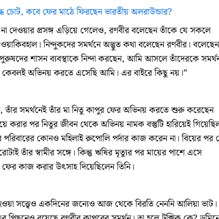
্ধে চোট, কবে ফের মাঠে ফিরছেন ভারতীয় অলরাউন্ডার?
তে না দেওয়ার প্রসঙ্গ এড়িয়ে গেলেও, রণবীর বলেছেন তাঁকে যে সকলে
ি ওয়াকিবহাল। নিন্দুকদের সমর্থনে অদ্ভুত কথা বলেছেন রণবীর। বলেছেন
 পুরুষদের শাসন ব্যবস্থাকে নিন্দা করছেন, আমি আসলে তাঁদেরকে সমর্থ
রিতে কেবলই অভিনয় করতে এসেছি আমি। এর বাইরে কিছু নয়।”
, তাঁর সমর্থনেই তাঁর মা নিতু কাপুর ফের অভিনয় করতে শুরু করেছেন
য়ে করার পর নিতুর জীবন থেকে অভিনয় নামক বস্তুটি হারিয়েই গিয়েছি
 পরিবারের কোনও মহিলাই রুপোলি পর্দার কাজ করেন না। বিয়ের পর 
োটাই তাঁর স্বামীর সঙ্গে। কিন্তু ঋষির মৃত্যুর পর মায়ের পাশে এসে
ে ফের কাজ করার উত্‍সাহ দিয়েছিলেন তিনি।
 হওয়া সত্ত্বেও একদিনের জন্যেও আজ থেকে বিরতি নেননি আলিয়া ভাট।
এর পিছনেও রয়েছে রণবীর কাপুরের সমর্থন। তা হলে টক্সিক কে? ডমিন