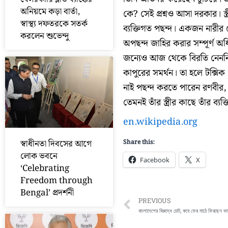
অনিয়মে কড়া বার্তা,
কে? সেই প্রশ্নও আসা দরকার। স্
স্বাস্থ্য দফতরকে সতর্ক
ব্যক্তিগত পছন্দ। একজন নারীর য
করলেন শুভেন্দু
অপছন্দ জাহির করার সম্পূর্ণ অধ
জন্যেও আজ থেকে বিরতি নেননি 
কাপুরের সমর্থন। তা হলে টক্সিক
নাই পছন্দ করতে পারেন রণবীর,
তেমনই তাঁর স্ত্রীর কাছে তাঁর ব্
en.wikipedia.org
স্বাধীনতা দিবসের আগে
Share this:
লোক ভবনে
Facebook
X
‘Celebrating
Freedom through
Bengal’ প্রদর্শনী
Prev
PREVIOUS
বাংলাদেশের বিরুদ্ধে চোট, কবে ফের মাঠে ফিরছেন ভ