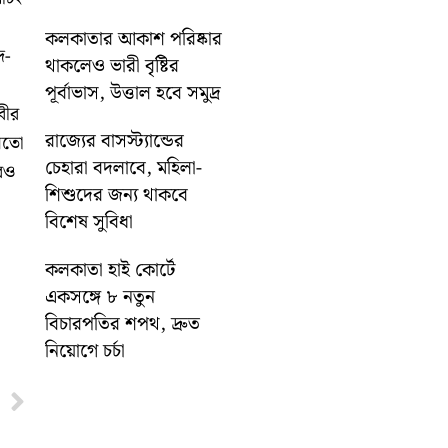
কলকাতার আকাশ পরিষ্কার
দ-
থাকলেও ভারী বৃষ্টির
পূর্বাভাস, উত্তাল হবে সমুদ্র
বীর
রাজ্যের বাসস্ট্যান্ডের
য়তো
চেহারা বদলাবে, মহিলা-
রও
শিশুদের জন্য থাকবে
বিশেষ সুবিধা
কলকাতা হাই কোর্টে
একসঙ্গে ৮ নতুন
বিচারপতির শপথ, দ্রুত
নিয়োগে চর্চা
Next