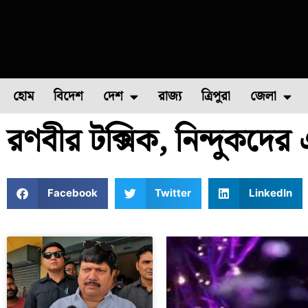
হোম
বিদেশ
দেশ
রাজ্য
ত্রিপুরা
জেলা
রণবীর টক্সিক, নিন্দুকদের
ফুল চাষ
ফল চাষ
মাছ চাষ
উত্তর ২৪ পরগন
পোল্ট্রি চ
Facebook
Twitter
LinkedIn