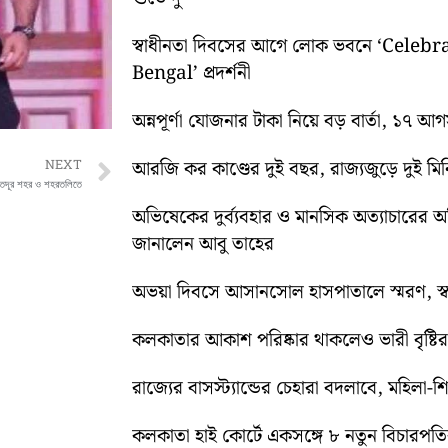
স্বাধীনতা দিবসের আগে লোক ভবনে ‘Cele
Bengal’ প্রদর্শনী
অন্নপূর্ণা যোজনার টাকা নিয়ে বড় বার্তা, ১৭ আ
Next
আরজি কর কাণ্ডের দুই বছর, রাজ্যজুড়ে দুই ম
NEXT
 কতদূর শহর ও শহরতলিতে
অভিষেকের দুর্ব্যবহার ও মানসিক অত্যাচারের 
জানালেন আবু তাহের
অভয়া দিবসে আসানসোল হাসপাতালে স্মরণ, স্বরচ
কলকাতার আকাশ পরিষ্কার থাকলেও ভারী বৃষ্টির পূ
রাজ্যের বাসস্ট্যান্ডের চেহারা বদলাবে, মহিলা-
কলকাতা হাই কোর্টে একসঙ্গে ৮ নতুন বিচারপতির