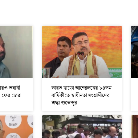
ারও ভবানী
ভারত ছাড়ো আন্দোলনের ৮৪তম
, ফের জেরা
বার্ষিকীতে স্বাধীনতা সংগ্রামীদের
শ্রদ্ধা শুভেন্দুর