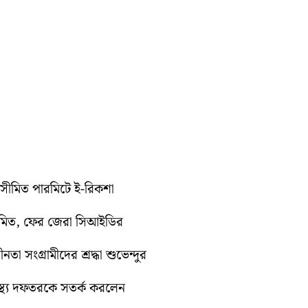
ুটে সীমিত পারমিটে ই-রিকশা
ুমিত, ফের জেরা সিআইডির
া সংগ্রামীদের শ্রদ্ধা শুভেন্দুর
্বাস্থ্য দফতরকে সতর্ক করলেন