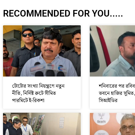
RECOMMENDED FOR YOU.....
টোটোর সংখ্যা নিয়ন্ত্রণে নতুন
শনিবারের পর রবিব
নীতি, নির্দিষ্ট রুটে সীমিত
ভবনে হাজির সুমিত
পারমিটে ই-রিকশা
সিআইডির