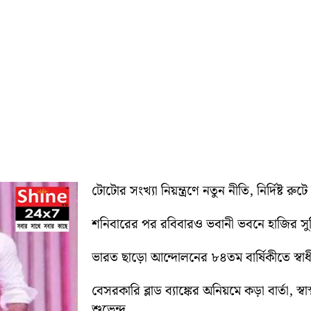
টোটোর সংখ্যা নিয়ন্ত্রণে নতুন নীতি, নির্দিষ্ট র
শনিবারের পর রবিবারও ভবানী ভবনে হাজির স
ভারত ছাড়ো আন্দোলনের ৮৪তম বার্ষিকীতে স্বাধীনত
বেসরকারি ব্লাড ব্যাঙ্কের অনিয়মে কড়া বার্তা, স
শুভেন্দু