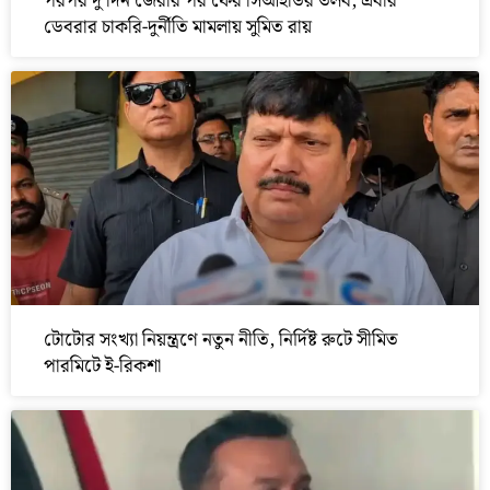
পরপর দু’দিন জেরার পর ফের সিআইডির তলব, এবার
ডেবরার চাকরি-দুর্নীতি মামলায় সুমিত রায়
টোটোর সংখ্যা নিয়ন্ত্রণে নতুন নীতি, নির্দিষ্ট রুটে সীমিত
পারমিটে ই-রিকশা