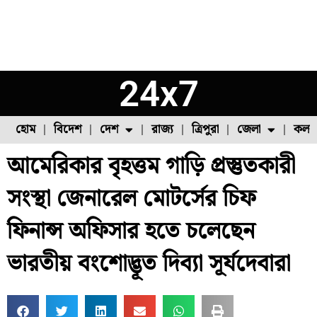
24x7
হোম
বিদেশ
দেশ
রাজ্য
ত্রিপুরা
জেলা
কলক
আমেরিকার বৃহত্তম গাড়ি প্রস্তুতকারী
ফুল চাষ
ফল চাষ
মাছ চাষ
উত্তর ২৪ পরগনা
পোল্ট্রি চাষ
সংস্থা জেনারেল মোটর্সের চিফ
ফিনান্স অফিসার হতে চলেছেন
ভারতীয় বংশোদ্ভূত দিব্যা সূর্যদেবারা