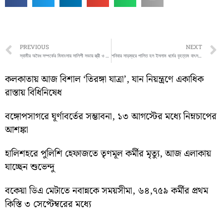
Prev
PREVIOUS
NEXT
স্বামীর অবৈধ সম্পর্কের মিমাংসায় সালিশী সভায় স্ত্রী ও মাকে মারধর প্রেমিকার পরিবারের
শনিবার সাড়ম্বরে পালিত হল ইসলাম ধর্মের বৃহত্তম বাৎসরিক উৎসব
কলকাতায় আজ বিশাল ‘তিরঙ্গা যাত্রা’, যান নিয়ন্ত্রণে একাধিক
রাস্তায় বিধিনিষেধ
বঙ্গোপসাগরে ঘূর্ণাবর্তের সম্ভাবনা, ১৩ আগস্টের মধ্যে নিম্নচাপের
আশঙ্কা
হালিশহরে পুলিশি হেফাজতে তৃণমূল কর্মীর মৃত্যু, আজ এলাকায়
যাচ্ছেন শুভেন্দু
বকেয়া ডিএ মেটাতে নবান্নকে সময়সীমা, ৬৪,৭৫৯ কর্মীর প্রথম
কিস্তি ৩ সেপ্টেম্বরের মধ্যে