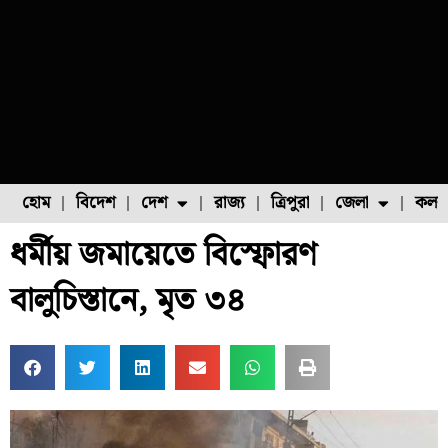
হোম
বিদেশ
দেশ
রাজ্য
ত্রিপুরা
জেলা
কলক
ধর্মীয় জমায়েতে বিস্ফোরণ
ফুল চাষ
ফল চাষ
মাছ চাষ
উত্তর ২৪ পরগনা
পোল্ট্রি চাষ
বালুচিস্তানে, মৃত ৩৪