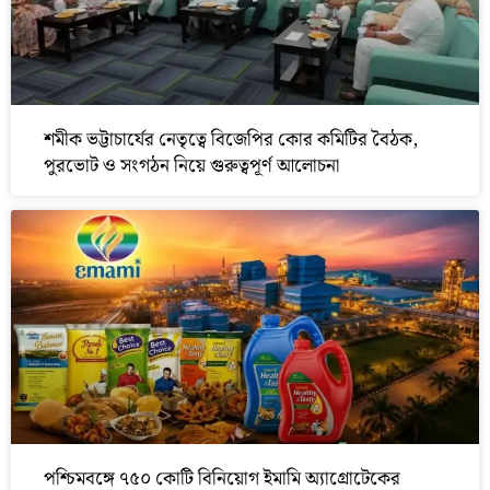
শমীক ভট্টাচার্যের নেতৃত্বে বিজেপির কোর কমিটির বৈঠক,
পুরভোট ও সংগঠন নিয়ে গুরুত্বপূর্ণ আলোচনা
পশ্চিমবঙ্গে ৭৫০ কোটি বিনিয়োগ ইমামি অ্যাগ্রোটেকের