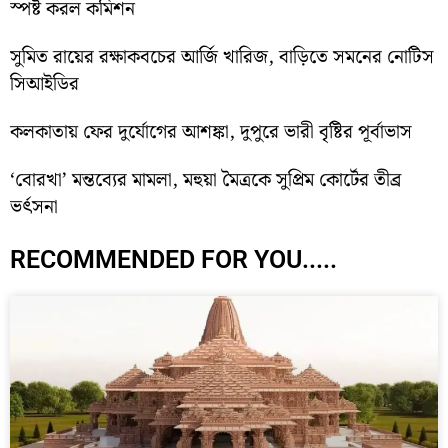
স্পষ্ট করল কমিশন
সুমিত রায়ের রক্ষাকবচের আর্জি খারিজ, বাড়িতে সমনের নোটিস
সিআইডির
কলকাতায় ফের দুর্যোগের আশঙ্কা, দুপুরে ভারী বৃষ্টির পূর্বাভাস
‘বোরখা’ মন্তব্যের মামলা, মহুয়া মৈত্রকে সুপ্রিম কোর্টের তীব্র
ভর্ৎসনা
RECOMMENDED FOR YOU.....