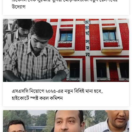
চিকেনস নেক সুরক্ষায় খুনিয়া মোড়-জলঢাকা নতুন রেলপথের
উদ্যোগ
এসএসসি নিয়োগে ২০২৫-এর নতুন বিধিই মানা হবে,
হাইকোর্টে স্পষ্ট করল কমিশন