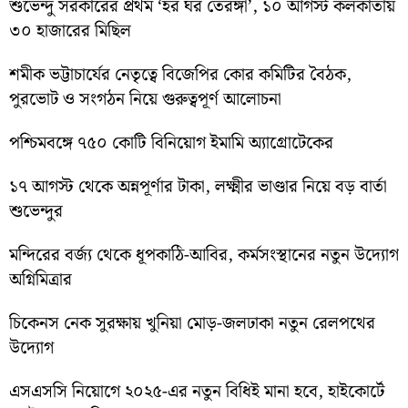
শুভেন্দু সরকারের প্রথম ‘হর ঘর তেরঙ্গা’, ১০ আগস্ট কলকাতায়
৩০ হাজারের মিছিল
শমীক ভট্টাচার্যের নেতৃত্বে বিজেপির কোর কমিটির বৈঠক,
পুরভোট ও সংগঠন নিয়ে গুরুত্বপূর্ণ আলোচনা
পশ্চিমবঙ্গে ৭৫০ কোটি বিনিয়োগ ইমামি অ্যাগ্রোটেকের
১৭ আগস্ট থেকে অন্নপূর্ণার টাকা, লক্ষ্মীর ভাণ্ডার নিয়ে বড় বার্তা
শুভেন্দুর
মন্দিরের বর্জ্য থেকে ধূপকাঠি-আবির, কর্মসংস্থানের নতুন উদ্যোগ
অগ্নিমিত্রার
চিকেনস নেক সুরক্ষায় খুনিয়া মোড়-জলঢাকা নতুন রেলপথের
উদ্যোগ
এসএসসি নিয়োগে ২০২৫-এর নতুন বিধিই মানা হবে, হাইকোর্টে