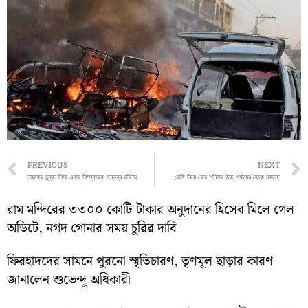
Prev
PREVIOUS
NEXT
নায়কের চুম্বন নিয়ে এবার বিস্ফোরক মন্তব্য রবিনার
ডেঙ্গি নিয়ে ফের শনিবার উচ্চ পর্যায়ের বৈঠক নবান্নে
রাম মন্দিরের ৩৩০০ কোটি টাকার অনুদানের হিসেব মিলে গেল
অডিটে, নগদ গোনার সময় চুরির দাবি
ফিরহাদদের সামনে পুরনো স্মৃতিচারণ, তৃণমূল ছাড়ার কারণ
জানালেন শুভেন্দু অধিকারী