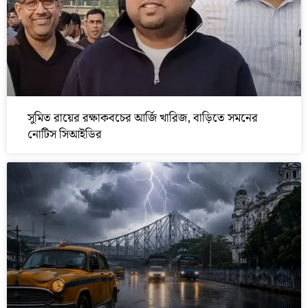
সুমিত রায়ের রক্ষাকবচের আর্জি খারিজ, বাড়িতে সমনের
নোটিস সিআইডির