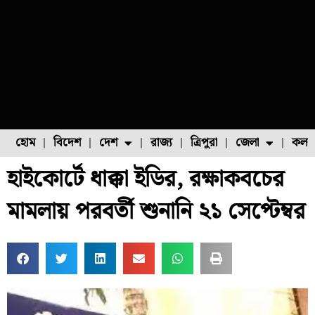
হোম
বিদেশ
দেশ
রাজ্য
ত্রিপুরা
জেলা
কলক
হাইকোর্টে ধাক্কা ইডির, রক্ষাকবচের
ফুল চাষ
ফল চাষ
মাছ চাষ
উত্তর ২৪ পরগনা
পোল্ট্রি চাষ
মামলায় পরবর্তী শুনানি ২১ সেপ্টেম্বর