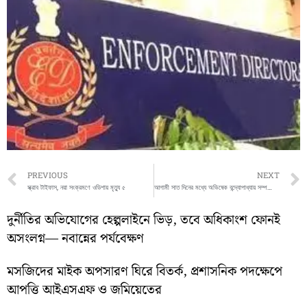
Prev
PREVIOUS
NEXT
স্ক্রাব টাইফাস, নয়া সংক্রমণে ওডিশায় মৃত্যু ৫
আগামী সাত দিনের মধ্যে অভিষেক বন্দ্যোপাধ্যায় সম্পত্তির হিসাব চাইলো কলকাতা হাইকোর্ট
দুর্নীতির অভিযোগের হেল্পলাইনে ভিড়, তবে অধিকাংশ ফোনই
অসংলগ্ন— নবান্নের পর্যবেক্ষণ
মসজিদের মাইক অপসারণ ঘিরে বিতর্ক, প্রশাসনিক পদক্ষেপে
আপত্তি আইএসএফ ও জমিয়েতের