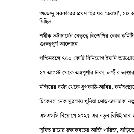
শুভেন্দু সরকারের প্রথম ‘হর ঘর তেরঙ্গা’, 
মিছিল
শমীক ভট্টাচার্যের নেতৃত্বে বিজেপির কোর কম
গুরুত্বপূর্ণ আলোচনা
পশ্চিমবঙ্গে ৭৫০ কোটি বিনিয়োগ ইমামি অ্যাগ্র
১৭ আগস্ট থেকে অন্নপূর্ণার টাকা, লক্ষ্মীর ভাণ্ডার
মন্দিরের বর্জ্য থেকে ধূপকাঠি-আবির, কর্মসংস্থা
চিকেনস নেক সুরক্ষায় খুনিয়া মোড়-জলঢাকা 
এসএসসি নিয়োগে ২০২৫-এর নতুন বিধিই মানা হব
সুমিত রায়ের রক্ষাকবচের আর্জি খারিজ, বাড