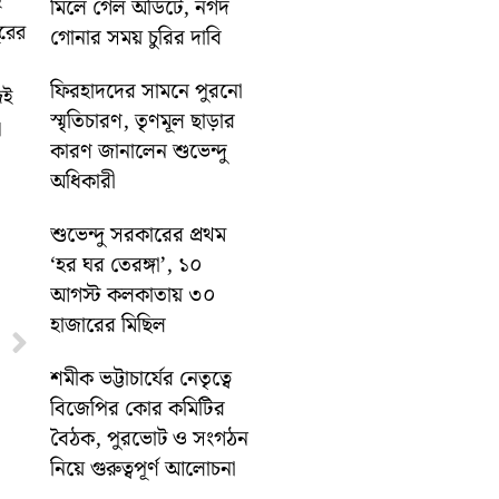
ে
মিলে গেল অডিটে, নগদ
ুরের
গোনার সময় চুরির দাবি
ফিরহাদদের সামনে পুরনো
েই
স্মৃতিচারণ, তৃণমূল ছাড়ার
া
কারণ জানালেন শুভেন্দু
অধিকারী
শুভেন্দু সরকারের প্রথম
‘হর ঘর তেরঙ্গা’, ১০
আগস্ট কলকাতায় ৩০
হাজারের মিছিল
Next
শমীক ভট্টাচার্যের নেতৃত্বে
বিজেপির কোর কমিটির
বৈঠক, পুরভোট ও সংগঠন
নিয়ে গুরুত্বপূর্ণ আলোচনা