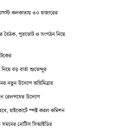
১০ আগস্ট কলকাতায় ৩০ হাজারের
িটির বৈঠক, পুরভোট ও সংগঠন নিয়ে
োটেকের
 নিয়ে বড় বার্তা শুভেন্দুর
নের নতুন উদ্যোগ অগ্নিমিত্রার
নতুন রেলপথের উদ্যোগ
ে, হাইকোর্টে স্পষ্ট করল কমিশন
়িতে সমনের নোটিস সিআইডির