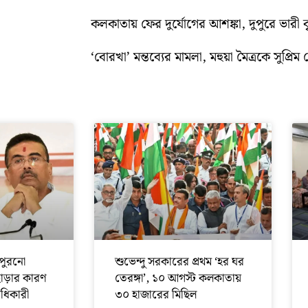
কলকাতায় ফের দুর্যোগের আশঙ্কা, দুপুরে ভারী বৃষ্
‘বোরখা’ মন্তব্যের মামলা, মহুয়া মৈত্রকে সুপ্রিম ক
পুরনো
শুভেন্দু সরকারের প্রথম ‘হর ঘর
ছাড়ার কারণ
তেরঙ্গা’, ১০ আগস্ট কলকাতায়
অধিকারী
৩০ হাজারের মিছিল