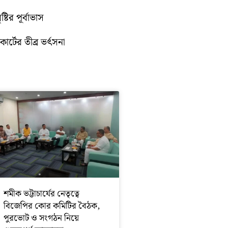
টির পূর্বাভাস
োর্টের তীব্র ভর্ৎসনা
শমীক ভট্টাচার্যের নেতৃত্বে
বিজেপির কোর কমিটির বৈঠক,
পুরভোট ও সংগঠন নিয়ে