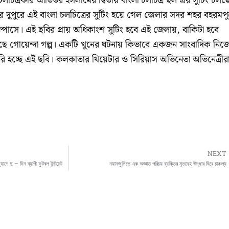
 চলচিত্রকার আতিউর ইসলামের দ্বিতীয় বাংলা চলচিত্র ছল এর সুটিং চলছ
র দুপুরে এই বাংলা চলচিত্রের সুটিং হয়ে গেল জেলার সদর শহর বহরমপ
্পাসে। এই ছবির প্রায় অধিকাংশ সুটিং হবে এই জেলায়, বাকিটা হবে
 গোয়েন্দা গল্প। একটি খুনের ঘটনায় কিভাবে একজন সাংবাদিক নিজ
রি হচ্ছে এই ছবি। কলকাতার থিয়েটার ও সিরিয়াস অভিনেতা অভিনেত্রীর
NEXT
ে দু – দিন ব্যাপী ফুটবল টুর্নামেন্ট
নয়ানজুলিতে এক অজ্ঞাত পরিচয় ব্যক্তির মৃতদেহ উদ্ধার ঘিরে চাঞ্চল্য