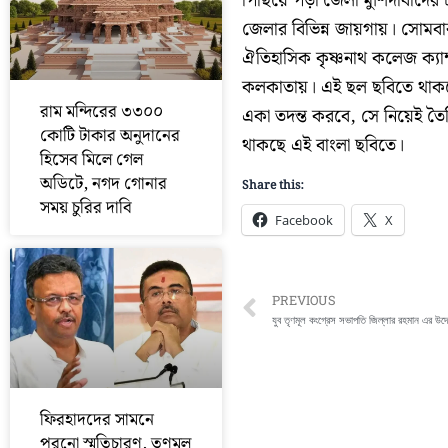
পিছিয়ে পড়া জেলা মুর্শিদাবাদের
জেলার বিভিন্ন জায়গায়। সোমবা
ঐতিহাসিক কৃষ্ণনাথ কলেজ ক্যাম
কলকাতায়। এই ছল ছবিতে থাকছে
রাম মন্দিরের ৩৩০০
একা তদন্ত করবে, সে নিয়েই তৈ
কোটি টাকার অনুদানের
থাকছে এই বাংলা ছবিতে।
হিসেব মিলে গেল
অডিটে, নগদ গোনার
Share this:
সময় চুরির দাবি
Facebook
X
Prev
PREVIOUS
যুব তৃণমূল কংগ্রেস সভাপতি জিল্লার রহমান এর উদ্যোগ
ফিরহাদদের সামনে
পুরনো স্মৃতিচারণ, তৃণমূল