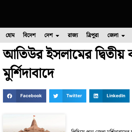
হোম
বিদেশ
দেশ
রাজ্য
ত্রিপুরা
জেলা
আতিউর ইসলামের দ্বিতীয় ব
ফুল চাষ
ফল চাষ
মাছ চাষ
উত্তর ২৪ পরগন
পোল্ট্রি চ
মুর্শিদাবাদে
Facebook
Twitter
LinkedIn