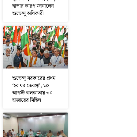
ছাড়ার কারণ জানালেন
শুভেন্দু অধিকারী
শুভেন্দু সরকারের প্রথম
‘হর ঘর তেরঙ্গা’, ১০
আগস্ট কলকাতায় ৩০
হাজারের মিছিল