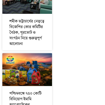
শমীক ভট্টাচার্যের নেতৃত্বে
বিজেপির কোর কমিটির
বৈঠক, পুরভোট ও
সংগঠন নিয়ে গুরুত্বপূর্ণ
আলোচনা
পশ্চিমবঙ্গে ৭৫০ কোটি
বিনিয়োগ ইমামি
অ্যাগ্রোটেকের