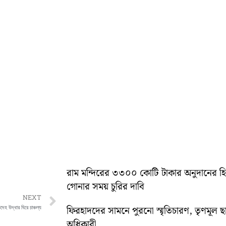
রাম মন্দিরের ৩৩০০ কোটি টাকার অনুদানের 
গোনার সময় চুরির দাবি
Next
NEXT
দেহ উদ্ধার ঘিরে চাঞ্চল্য
ফিরহাদদের সামনে পুরনো স্মৃতিচারণ, তৃণমূল ছ
অধিকারী