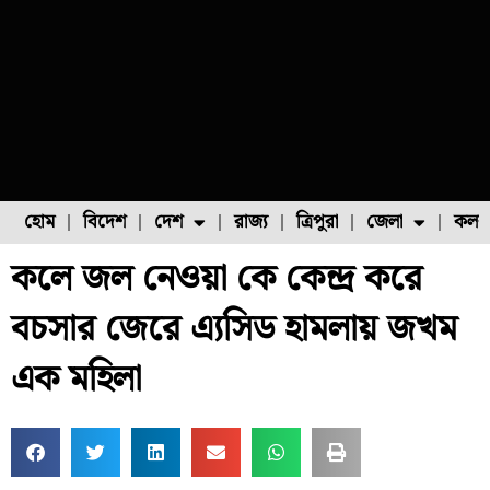
হোম
বিদেশ
দেশ
রাজ্য
ত্রিপুরা
জেলা
কলক
কলে জল নেওয়া কে কেন্দ্র করে
ফুল চাষ
ফল চাষ
মাছ চাষ
উত্তর ২৪ পরগনা
পোল্ট্রি চাষ
বচসার জেরে এ্যসিড হামলায় জখম
এক মহিলা