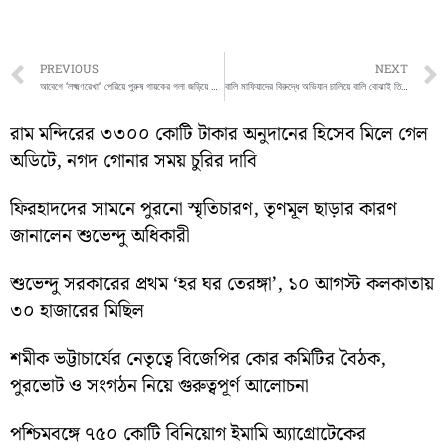
Prev
PREVIOUS
NEXT
আবেগে ‘লক্ষ্মণরেখা’ পেরিয়ে পুরুষ গায়কের গলা জড়িয়ে ধারায় গ্রেফতার হলেন এক মহিলা
বালি মাফিয়াদের বিরুদ্ধে অভিযান চালিয়ে বালি বোঝাই তিনটি ট্রাক্টর আটক করলো শান্তিনিকেতন থানার পুলিশ
রাম মন্দিরের ৩৩০০ কোটি টাকার অনুদানের হিসেব মিলে গেল
অডিটে, নগদ গোনার সময় চুরির দাবি
ফিরহাদদের সামনে পুরনো স্মৃতিচারণ, তৃণমূল ছাড়ার কারণ
জানালেন শুভেন্দু অধিকারী
শুভেন্দু সরকারের প্রথম ‘হর ঘর তেরঙ্গা’, ১০ আগস্ট কলকাতায়
৩০ হাজারের মিছিল
শমীক ভট্টাচার্যের নেতৃত্বে বিজেপির কোর কমিটির বৈঠক,
পুরভোট ও সংগঠন নিয়ে গুরুত্বপূর্ণ আলোচনা
পশ্চিমবঙ্গে ৭৫০ কোটি বিনিয়োগ ইমামি অ্যাগ্রোটেকের