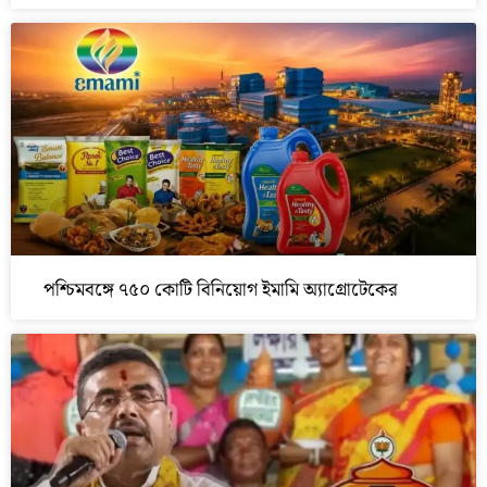
পশ্চিমবঙ্গে ৭৫০ কোটি বিনিয়োগ ইমামি অ্যাগ্রোটেকের