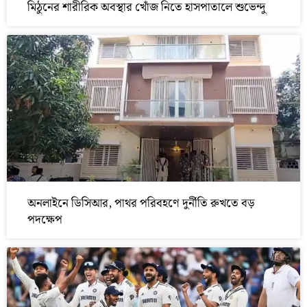
মিঠুনের শারীরিক অবস্থার খোঁজ নিতে হাসপাতালে শুভেন্দু
অনলাইনে ডিসিআর, পাথর পরিবহণে দুর্নীতি রুখতে বড়
পদক্ষেপ