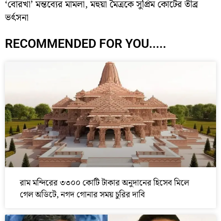
‘বোরখা’ মন্তব্যের মামলা, মহুয়া মৈত্রকে সুপ্রিম কোর্টের তীব্র
ভর্ৎসনা
RECOMMENDED FOR YOU.....
রাম মন্দিরের ৩৩০০ কোটি টাকার অনুদানের হিসেব মিলে
গেল অডিটে, নগদ গোনার সময় চুরির দাবি