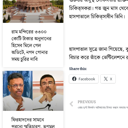
গুরুতর অসুস্থ লোকসভার প্রাক্ত
চিকিত্সকরা। গত জুন মাস থেকে 
হাসপাতালে চিকিত্সাধীন তিনি।
রাম মন্দিরের ৩৩০০
কোটি টাকার অনুদানের
হিসেব মিলে গেল
হাসপাতাল সূত্রে জানা গিয়েছে, 
অডিটে, নগদ গোনার
বিচার করে তাঁকে ভেন্টিলেশনে রা
সময় চুরির দাবি
Share this:
Facebook
X
Prev
PREVIOUS
ফিরহাদদের সামনে
পুরনো স্মৃতিচারণ, তৃণমূল