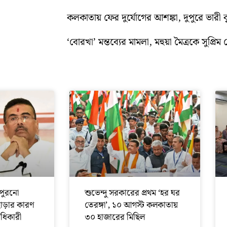
কলকাতায় ফের দুর্যোগের আশঙ্কা, দুপুরে ভারী বৃষ্
‘বোরখা’ মন্তব্যের মামলা, মহুয়া মৈত্রকে সুপ্রিম ক
পুরনো
শুভেন্দু সরকারের প্রথম ‘হর ঘর
ছাড়ার কারণ
তেরঙ্গা’, ১০ আগস্ট কলকাতায়
অধিকারী
৩০ হাজারের মিছিল