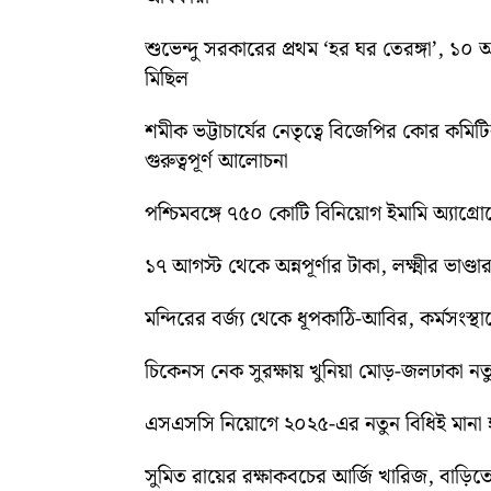
শুভেন্দু সরকারের প্রথম ‘হর ঘর তেরঙ্গা’, 
মিছিল
শমীক ভট্টাচার্যের নেতৃত্বে বিজেপির কোর কম
গুরুত্বপূর্ণ আলোচনা
পশ্চিমবঙ্গে ৭৫০ কোটি বিনিয়োগ ইমামি অ্যাগ্র
১৭ আগস্ট থেকে অন্নপূর্ণার টাকা, লক্ষ্মীর ভাণ্ডার
মন্দিরের বর্জ্য থেকে ধূপকাঠি-আবির, কর্মসংস্থা
চিকেনস নেক সুরক্ষায় খুনিয়া মোড়-জলঢাকা 
এসএসসি নিয়োগে ২০২৫-এর নতুন বিধিই মানা হব
সুমিত রায়ের রক্ষাকবচের আর্জি খারিজ, বাড