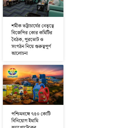
শমীক ভট্টাচার্যের নেতৃত্বে
বিজেপির কোর কমিটির
বৈঠক, পুরভোট ও
সংগঠন নিয়ে গুরুত্বপূর্ণ
আলোচনা
পশ্চিমবঙ্গে ৭৫০ কোটি
বিনিয়োগ ইমামি
অ্যাগ্রোটেকের