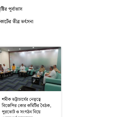
টির পূর্বাভাস
োর্টের তীব্র ভর্ৎসনা
শমীক ভট্টাচার্যের নেতৃত্বে
বিজেপির কোর কমিটির বৈঠক,
পুরভোট ও সংগঠন নিয়ে