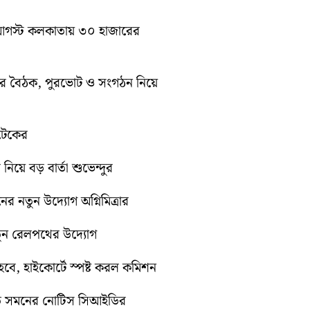
১০ আগস্ট কলকাতায় ৩০ হাজারের
িটির বৈঠক, পুরভোট ও সংগঠন নিয়ে
োটেকের
 নিয়ে বড় বার্তা শুভেন্দুর
নের নতুন উদ্যোগ অগ্নিমিত্রার
নতুন রেলপথের উদ্যোগ
ে, হাইকোর্টে স্পষ্ট করল কমিশন
়িতে সমনের নোটিস সিআইডির