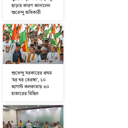
ছাড়ার কারণ জানালেন
শুভেন্দু অধিকারী
শুভেন্দু সরকারের প্রথম
‘হর ঘর তেরঙ্গা’, ১০
আগস্ট কলকাতায় ৩০
হাজারের মিছিল