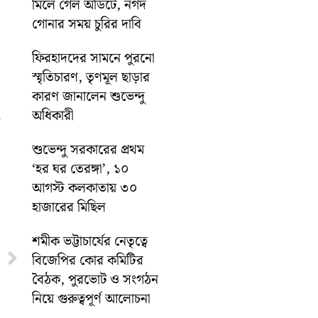
মিলে গেল অডিটে, নগদ
গোনার সময় চুরির দাবি
ফিরহাদদের সামনে পুরনো
স্মৃতিচারণ, তৃণমূল ছাড়ার
কারণ জানালেন শুভেন্দু
অধিকারী
শুভেন্দু সরকারের প্রথম
‘হর ঘর তেরঙ্গা’, ১০
আগস্ট কলকাতায় ৩০
হাজারের মিছিল
শমীক ভট্টাচার্যের নেতৃত্বে
Next
বিজেপির কোর কমিটির
বৈঠক, পুরভোট ও সংগঠন
নিয়ে গুরুত্বপূর্ণ আলোচনা