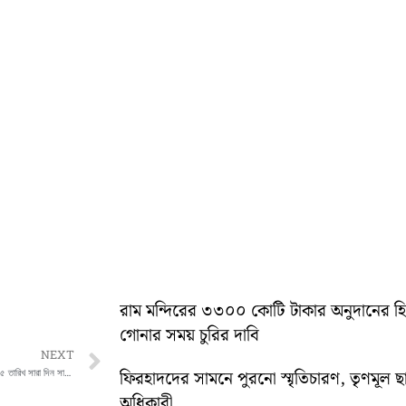
রাম মন্দিরের ৩৩০০ কোটি টাকার অনুদানের 
গোনার সময় চুরির দাবি
Next
NEXT
স্বাধীনতা দিবস উপলক্ষে ১৪তারিখ রাত থেকেই ১৫ তারিখ সারা দিন সারাদেশের সাথে নানান অনুষ্ঠানে সামিল মালদা জেলা
ফিরহাদদের সামনে পুরনো স্মৃতিচারণ, তৃণমূল ছ
অধিকারী