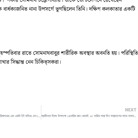
ন স্পিকার সোমনাথ চট্টোপাধ্যায়। তাঁকে ভেন্টিলেশনে রেখেছেন
বার্ধক্যজনিত নানা উপসর্গে ভুগছিলেন তিনি। দক্ষিণ কলকাতার একটি
বৃহস্পতিবার রাতে সোমনাথবাবুর শারীরিক অবস্থার অবনতি হয়। পরিস্থিতি
খার সিদ্ধান্ত নেন চিকিত্সকরা।
NEXT
এবার দুর্গা বিসর্জন আটকানোর হিম্মত করলে মমতার সচিবালয়ের এক একটা ইট ধসিয়ে দেব।শনিবার সাম্প্রতিককালে সবচেয়ে ধারালো ভাষায় মমতাকে বিঁধলেন অমিত শাহ।
স্বাধীনতা দিবস উপলক্ষে ১৪তারিখ রাত থেকেই ১৫ তারিখ সারা দিন সারাদেশের সাথে নানান অনুষ্ঠানে সামিল মালদা জেলা