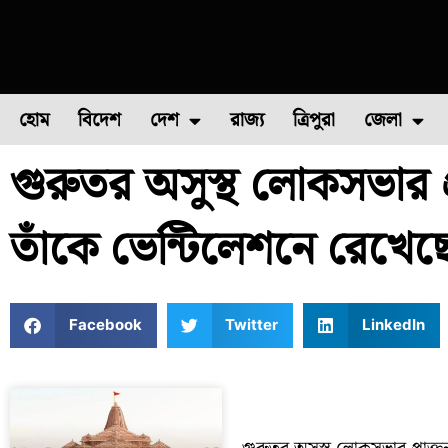
হোম
বিদেশ
দেশ
রাজ্য
ত্রিপুরা
জেলা
গুরুতর অসুস্থ লোকসভার প্
ফুল চাষ
ফল চাষ
মাছ চাষ
উত্তর ২৪ পরগন
পোল্ট্রি চ
তাঁকে ভেন্টিলেশনে রেখেছ
Facebook
Twitter
LinkedIn