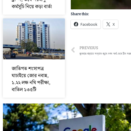
কর্মসূচি নিয়ে কড়া বার্তা
Share this:
Facebook
X
Prev
PREVIOUS
জন্মহার বাড়াতে সন্তান জন্মে নগদ অর্থ দেবে চীন সর
জাতিগত শংসাপত্র
যাচাইয়ে জোর নবান্ন,
১.২২ লক্ষ নথি পরীক্ষা,
বাতিল ১৩৫টি