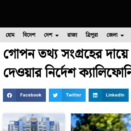
হোম
বিদেশ
দেশ
রাজ্য
ত্রিপুরা
জেলা
গোপন তথ্য সংগ্রহের দায়
ফুল চাষ
ফল চাষ
মাছ চাষ
উত্তর ২৪ পরগন
পোল্ট্রি চ
দেওয়ার নির্দেশ ক্যালিফোর
Facebook
Twitter
LinkedIn