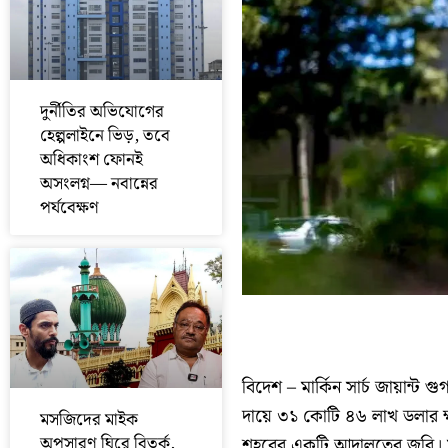
দুর্নীতির অভিযোগের
হেল্পলাইনে ভিড়, তবে
অধিকাংশ ফোনই
অসংলগ্ন— নবান্নের
পর্যবেক্ষণ
বিদেশ – মার্কিন সার্চ জায়ান্ট গ
দায়ে ৩১ কোটি ৪৬ লাখ ডলার ক্ষ
মসজিদের মাইক
অপসারণ ঘিরে বিতর্ক,
শহরের একটি আদালতের জুরি। ম