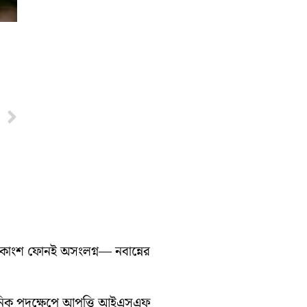
Next
ধিকাংশ ফোনই অসংলগ্ন— নবান্নের
সনিক পদক্ষেপে আপত্তি আইএসএফ