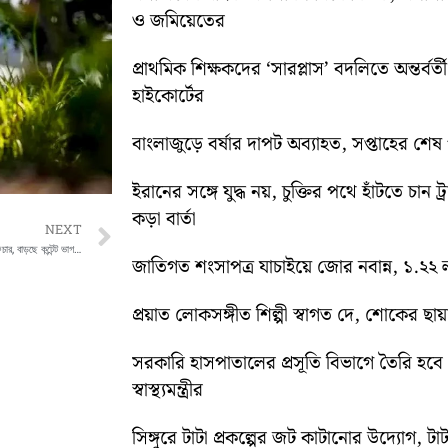
ও জমিয়েতের
প্রাথমিক শিক্ষকদের ‘সারপ্লাস’ বদলিতে অন্তর্বর্
হাইকোর্টের
বাংলাজুড়ে বর্ষার দাপট অব্যাহত, সপ্তাহের শেষ পর্য
ইরানের সঙ্গে যুদ্ধ নয়, চুক্তির পথে হাঁটতে চান ট্
কড়া বার্তা
Next
NEXT
হোয়াটসঅ্যাপে আসছে নতুন ‘স্ট্যাটাস শেয়ার’ ফিচার, বাড়ছে কন্টেন্ট ভাগ করার সুযোগ
জাতিগত শংসাপত্র যাচাইয়ে জোর নবান্ন, ১.২২ ল
প্রয়াত লোকসঙ্গীত শিল্পী স্বাগত দে, শোকের ছায
সরকারি হাসপাতালের প্রসূতি বিভাগে তৈরি হবে ‘ব
স্বাস্থ্যমন্ত্রীর
সিঙ্গুরে টাটা প্রকল্পের জট কাটানোর উদ্যোগ, টাট