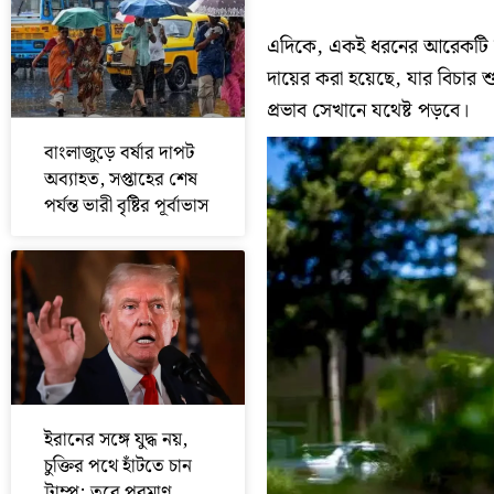
এদিকে, একই ধরনের আরেকটি মামলা 
দায়ের করা হয়েছে, যার বিচার শ
প্রভাব সেখানে যথেষ্ট পড়বে।
বাংলাজুড়ে বর্ষার দাপট
অব্যাহত, সপ্তাহের শেষ
পর্যন্ত ভারী বৃষ্টির পূর্বাভাস
ইরানের সঙ্গে যুদ্ধ নয়,
চুক্তির পথে হাঁটতে চান
ট্রাম্প; তবে পরমাণু