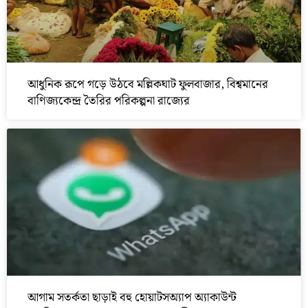
আধুনিক রূপে গড়ে উঠবে মল্লিকঘাট ফুলবাজার, বিশ্বমানের
বাণিজ্যকেন্দ্র তৈরির পরিকল্পনা রাজ্যের
আগাম সতর্কতা ছাড়াই বহু হোয়াটসঅ্যাপ অ্যাকাউন্ট