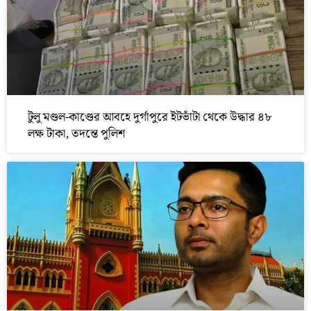
টুলু মণ্ডল-কাণ্ডের আবহে দুর্গাপুরে ইটভাঁটা থেকে উদ্ধার ৪৮
লক্ষ টাকা, তদন্তে পুলিশ