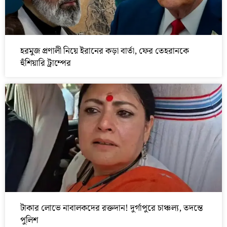
হরমুজ প্রণালী নিয়ে ইরানের কড়া বার্তা, ফের তেহরানকে
হুঁশিয়ারি ট্রাম্পের
টাকার লোভে নাবালকদের রক্তদান! দুর্গাপুরে চাঞ্চল্য, তদন্তে
পুলিশ