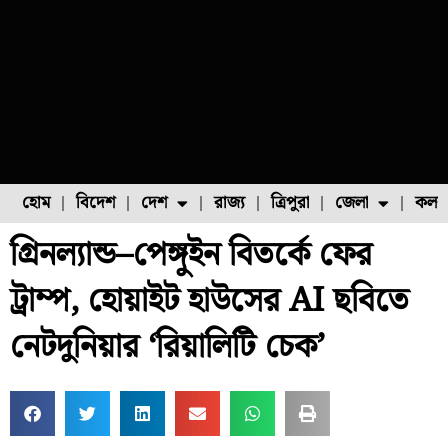
হোম
বিদেশ
দেশ
রাজ্য
ত্রিপুরা
জেলা
কলক
গ্রিনল্যান্ড–পেঙ্গুইন বিতর্কে ফের
ফুল চাষ
ফল চাষ
মাছ চাষ
উত্তর ২৪ পরগনা
পোল্ট্রি চাষ
ট্রাম্প, হোয়াইট হাউসের AI ছবিতে
নেটদুনিয়ার ‘রিয়ালিটি চেক’