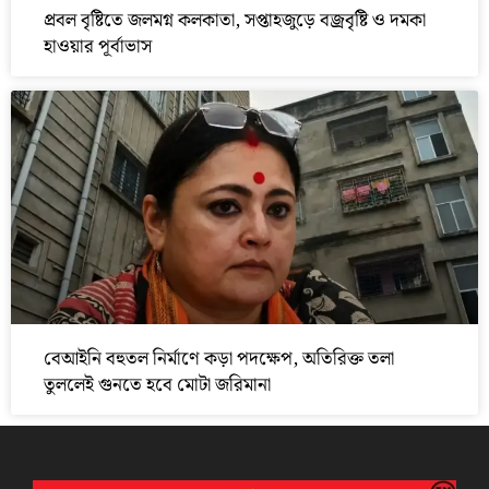
প্রবল বৃষ্টিতে জলমগ্ন কলকাতা, সপ্তাহজুড়ে বজ্রবৃষ্টি ও দমকা
হাওয়ার পূর্বাভাস
বেআইনি বহুতল নির্মাণে কড়া পদক্ষেপ, অতিরিক্ত তলা
তুললেই গুনতে হবে মোটা জরিমানা