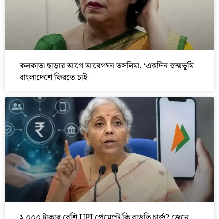
কলকাতা ছাড়ার আগে আবেগঘন তসলিমা, ‘একদিন জন্মভূমি
বাংলাদেশে ফিরতে চাই’
২,০০০ টাকার বেশি UPI পেমেন্টে কি বাড়তি চার্জ? জেনে