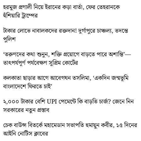
হরমুজ প্রণালী নিয়ে ইরানের কড়া বার্তা, ফের তেহরানকে
হুঁশিয়ারি ট্রাম্পের
টাকার লোভে নাবালকদের রক্তদান! দুর্গাপুরে চাঞ্চল্য, তদন্তে
পুলিশ
‘তরুণদের কথা শুনুন, শক্তি প্রয়োগে বাড়তে পারে অশান্তি’—
তাৎপর্যপূর্ণ পর্যবেক্ষণ সুপ্রিম কোর্টের
কলকাতা ছাড়ার আগে আবেগঘন তসলিমা, ‘একদিন জন্মভূমি
বাংলাদেশে ফিরতে চাই’
২,০০০ টাকার বেশি UPI পেমেন্টে কি বাড়তি চার্জ? জেনে নিন
সরকারের নতুন প্রস্তাব
চেক বাউন্স বিতর্কে মহামেডান সভাপতি হুমায়ুন কবীর, ১৫ দিনের
আইনি নোটিস ক্লাবের