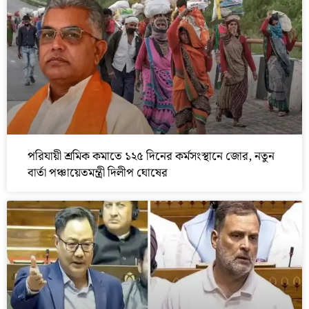
পরিযায়ী শ্রমিক কমাতে ১২৫ দিনের কর্মসংস্থানে জোর, নতুন
বার্তা পঞ্চায়েতমন্ত্রী দিলীপ ঘোষের