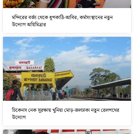
মন্দিরের বর্জ্য থেকে ধূপকাঠি-আবির, কর্মসংস্থানের নতুন
উদ্যোগ অগ্নিমিত্রার
চিকেনস নেক সুরক্ষায় খুনিয়া মোড়-জলঢাকা নতুন রেলপথের
উদ্যোগ