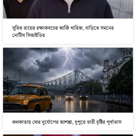
সুমিত রায়ের রক্ষাকবচের আর্জি খারিজ, বাড়িতে সমনের
নোটিস সিআইডির
কলকাতায় ফের দুর্যোগের আশঙ্কা, দুপুরে ভারী বৃষ্টির পূর্বাভাস