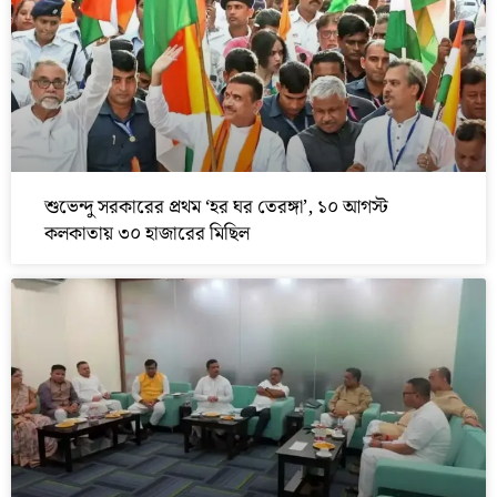
শুভেন্দু সরকারের প্রথম ‘হর ঘর তেরঙ্গা’, ১০ আগস্ট
কলকাতায় ৩০ হাজারের মিছিল