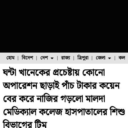
হোম
বিদেশ
দেশ
রাজ্য
ত্রিপুরা
জেলা
কলক
ঘন্টা খানেকের প্রচেষ্টায় কোনো
ফুল চাষ
ফল চাষ
মাছ চাষ
উত্তর ২৪ পরগনা
পোল্ট্রি চাষ
অপারেশন ছাড়াই পাঁচ টাকার কয়েন
বের করে নাজির গড়লো মালদা
মেডিক্যাল কলেজ হাসপাতালের শিশু
বিভাগের টিম