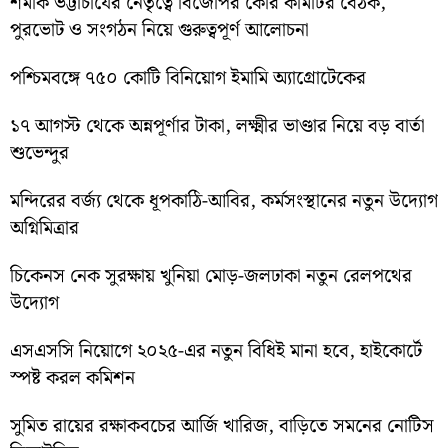
শমীক ভট্টাচার্যের নেতৃত্বে বিজেপির কোর কমিটির বৈঠক,
পুরভোট ও সংগঠন নিয়ে গুরুত্বপূর্ণ আলোচনা
পশ্চিমবঙ্গে ৭৫০ কোটি বিনিয়োগ ইমামি অ্যাগ্রোটেকের
১৭ আগস্ট থেকে অন্নপূর্ণার টাকা, লক্ষ্মীর ভাণ্ডার নিয়ে বড় বার্তা
শুভেন্দুর
মন্দিরের বর্জ্য থেকে ধূপকাঠি-আবির, কর্মসংস্থানের নতুন উদ্যোগ
অগ্নিমিত্রার
চিকেনস নেক সুরক্ষায় খুনিয়া মোড়-জলঢাকা নতুন রেলপথের
উদ্যোগ
এসএসসি নিয়োগে ২০২৫-এর নতুন বিধিই মানা হবে, হাইকোর্টে
স্পষ্ট করল কমিশন
সুমিত রায়ের রক্ষাকবচের আর্জি খারিজ, বাড়িতে সমনের নোটিস