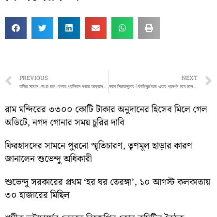
Prev
PREVIOUS
NEXT
বাড়ির সামনে নোংরা জল ফেলার প্রতিবাদ করায় আক্রান্ত হলেন এক দম্পতি
নবাব সিরাজদ্দুলার ‘কৌহিতুর’আম এবার প্রদর্শন হবে মালদার আম মেলাতে। তবে মুর্শিদাবাদ জেলার গাছের নয়। মালদা জেলাতে উৎপাদিত ‘কৌহিতুর’ আমকেই প্রদর্শন করা হবে।
রাম মন্দিরের ৩৩০০ কোটি টাকার অনুদানের হিসেব মিলে গেল
অডিটে, নগদ গোনার সময় চুরির দাবি
ফিরহাদদের সামনে পুরনো স্মৃতিচারণ, তৃণমূল ছাড়ার কারণ
জানালেন শুভেন্দু অধিকারী
শুভেন্দু সরকারের প্রথম ‘হর ঘর তেরঙ্গা’, ১০ আগস্ট কলকাতায়
৩০ হাজারের মিছিল