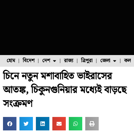
হোম
বিদেশ
দেশ
রাজ্য
ত্রিপুরা
জেলা
কলক
চিনে নতুন মশাবাহিত ভাইরাসের
ফুল চাষ
ফল চাষ
মাছ চাষ
উত্তর ২৪ পরগনা
পোল্ট্রি চাষ
আতঙ্ক, চিকুনগুনিয়ার মধ্যেই বাড়ছে
সংক্রমণ