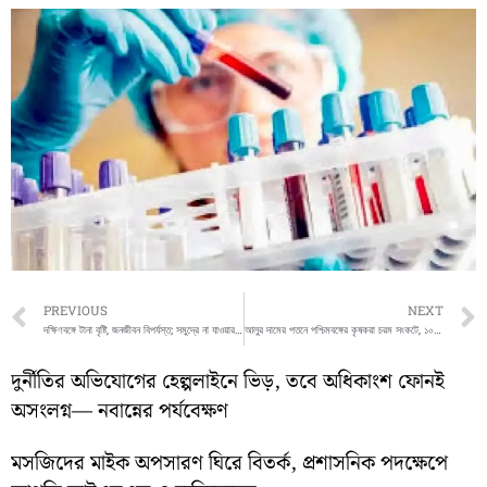
Prev
PREVIOUS
NEXT
দক্ষিণবঙ্গে টানা বৃষ্টি, জনজীবন বিপর্যস্ত; সমুদ্রে না যাওয়ার পরামর্শ মৎস্যজীবীদের
আলুর দামের পতনে পশ্চিমবঙ্গের কৃষকরা চরম সংকটে, ১০ হাজার কোটি টাকার ক্ষতির আশঙ্কা
দুর্নীতির অভিযোগের হেল্পলাইনে ভিড়, তবে অধিকাংশ ফোনই
অসংলগ্ন— নবান্নের পর্যবেক্ষণ
মসজিদের মাইক অপসারণ ঘিরে বিতর্ক, প্রশাসনিক পদক্ষেপে