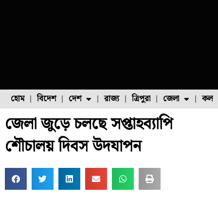
হোম
বিদেশ
দেশ
রাজ্য
ত্রিপুরা
জেলা
কলক
জেলা জুড়ে চলছে সপ্তাহব্যাপি
ফুল চাষ
ফল চাষ
মাছ চাষ
উত্তর ২৪ পরগনা
পোল্ট্রি চাষ
শৌচালয় দিবস উদযাপন