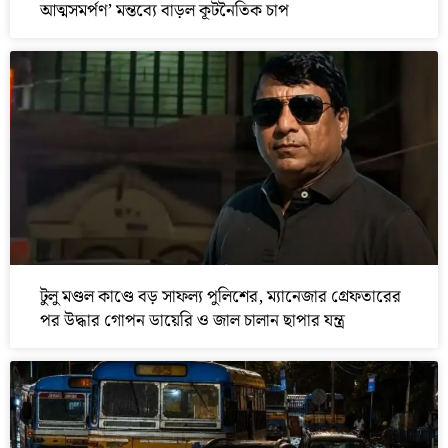
আত্মসমর্পণ’ মন্তব্যে বাড়ল কূটনৈতিক চাপ
টুলু মণ্ডল কাণ্ডে বড় সাফল্য পুলিশের, ম্যানেজার গ্রেফতারের
পর উদ্ধার গোপন ডায়েরি ও জাল চালান ছাপার যন্ত্র