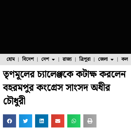
হোম
বিদেশ
দেশ
রাজ্য
ত্রিপুরা
জেলা
কলক
তৃণমূলের চ্যালেঞ্জকে কটাক্ষ করলেন
ফুল চাষ
ফল চাষ
মাছ চাষ
উত্তর ২৪ পরগনা
পোল্ট্রি চাষ
বহরমপুর কংগ্রেস সাংসদ অধীর
চৌধুরী