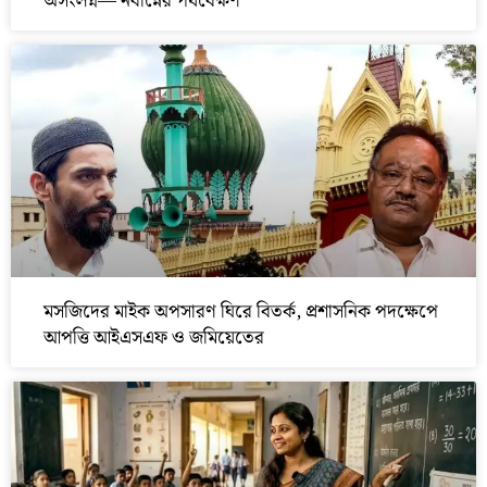
অসংলগ্ন— নবান্নের পর্যবেক্ষণ
মসজিদের মাইক অপসারণ ঘিরে বিতর্ক, প্রশাসনিক পদক্ষেপে
আপত্তি আইএসএফ ও জমিয়েতের