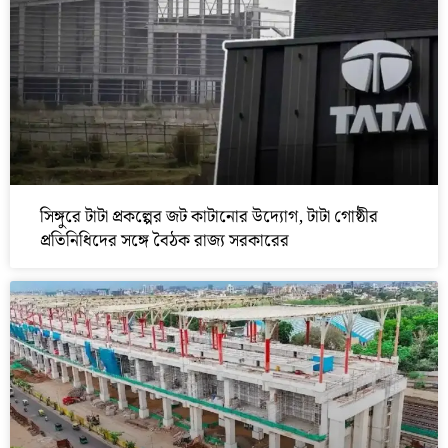
সিঙ্গুরে টাটা প্রকল্পের জট কাটানোর উদ্যোগ, টাটা গোষ্ঠীর
প্রতিনিধিদের সঙ্গে বৈঠক রাজ্য সরকারের