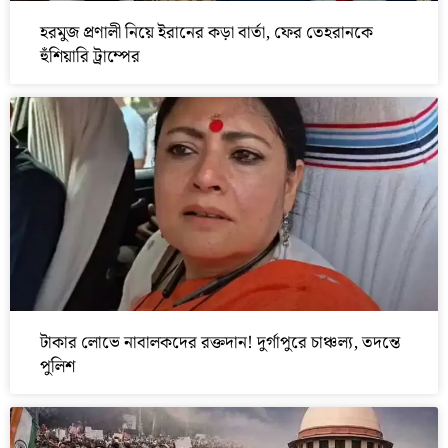
হরমুজ প্রণালী নিয়ে ইরানের কড়া বার্তা, ফের তেহরানকে
হুঁশিয়ারি ট্রাম্পের
টাকার লোভে নাবালকদের রক্তদান! দুর্গাপুরে চাঞ্চল্য, তদন্তে
পুলিশ