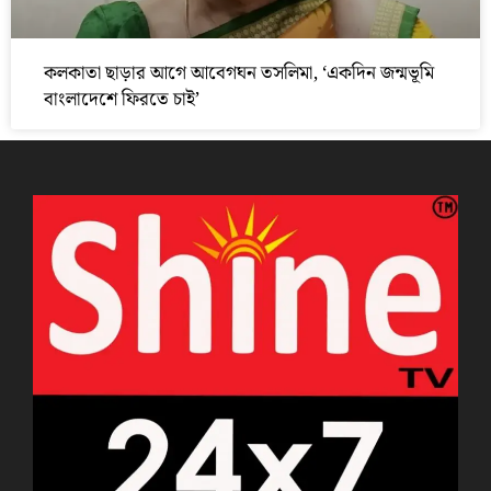
কলকাতা ছাড়ার আগে আবেগঘন তসলিমা, ‘একদিন জন্মভূমি
বাংলাদেশে ফিরতে চাই’