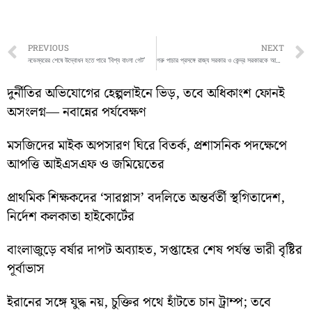
Prev
PREVIOUS
NEXT
নভেম্বরের শেষে উদ্বোধন হতে পারে ‘বিশ্ব বাংলা গেট’
গরু পাচার প্রসঙ্গে রাজ্য সরকার ও কেন্দ্র সরকারকে আক্রমন করলেন অধীর চৌধুরী
দুর্নীতির অভিযোগের হেল্পলাইনে ভিড়, তবে অধিকাংশ ফোনই
অসংলগ্ন— নবান্নের পর্যবেক্ষণ
মসজিদের মাইক অপসারণ ঘিরে বিতর্ক, প্রশাসনিক পদক্ষেপে
আপত্তি আইএসএফ ও জমিয়েতের
প্রাথমিক শিক্ষকদের ‘সারপ্লাস’ বদলিতে অন্তর্বর্তী স্থগিতাদেশ,
নির্দেশ কলকাতা হাইকোর্টের
বাংলাজুড়ে বর্ষার দাপট অব্যাহত, সপ্তাহের শেষ পর্যন্ত ভারী বৃষ্টির
পূর্বাভাস
ইরানের সঙ্গে যুদ্ধ নয়, চুক্তির পথে হাঁটতে চান ট্রাম্প; তবে