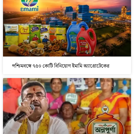
পশ্চিমবঙ্গে ৭৫০ কোটি বিনিয়োগ ইমামি অ্যাগ্রোটেকের