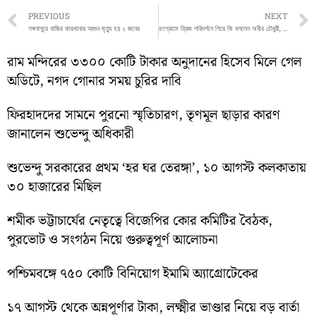
Prev
PREVIOUS
NEXT
গঙ্গনাপুরে বাজির কারখানায় আগুন মৃত্যু হয় ২ জনের
রণগ্রামে ব্রিজ পরিদর্শনে গিয়ে কি বললেন অধীর চৌধুরী, দেখুন ভিডিও
রাম মন্দিরের ৩৩০০ কোটি টাকার অনুদানের হিসেব মিলে গেল
অডিটে, নগদ গোনার সময় চুরির দাবি
ফিরহাদদের সামনে পুরনো স্মৃতিচারণ, তৃণমূল ছাড়ার কারণ
জানালেন শুভেন্দু অধিকারী
শুভেন্দু সরকারের প্রথম ‘হর ঘর তেরঙ্গা’, ১০ আগস্ট কলকাতায়
৩০ হাজারের মিছিল
শমীক ভট্টাচার্যের নেতৃত্বে বিজেপির কোর কমিটির বৈঠক,
পুরভোট ও সংগঠন নিয়ে গুরুত্বপূর্ণ আলোচনা
পশ্চিমবঙ্গে ৭৫০ কোটি বিনিয়োগ ইমামি অ্যাগ্রোটেকের
১৭ আগস্ট থেকে অন্নপূর্ণার টাকা, লক্ষ্মীর ভাণ্ডার নিয়ে বড় বার্তা