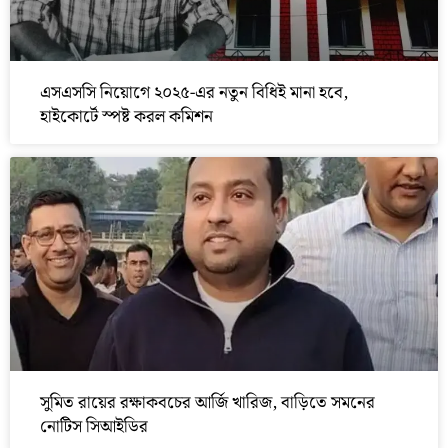
এসএসসি নিয়োগে ২০২৫-এর নতুন বিধিই মানা হবে,
হাইকোর্টে স্পষ্ট করল কমিশন
সুমিত রায়ের রক্ষাকবচের আর্জি খারিজ, বাড়িতে সমনের
নোটিস সিআইডির