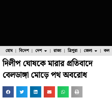
হোম
বিদেশ
দেশ
রাজ্য
ত্রিপুরা
জেলা
কলক
দিলীপ ঘোষকে মারার প্রতিবাদে
ফুল চাষ
ফল চাষ
মাছ চাষ
উত্তর ২৪ পরগনা
পোল্ট্রি চাষ
বেলডাঙ্গা মোড়ে পথ অবরোধ