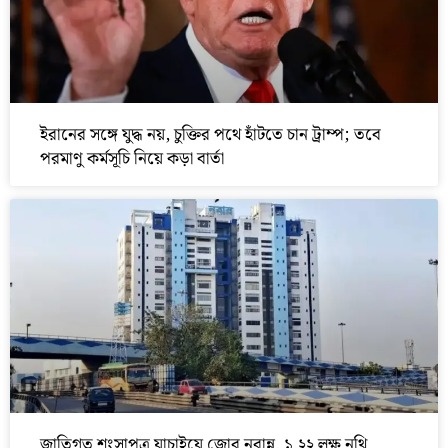
ইরানের সঙ্গে যুদ্ধ নয়, চুক্তির পথে হাঁটতে চান ট্রাম্প; তবে
পরমাণু কর্মসূচি নিয়ে কড়া বার্তা
জাতিগত শংসাপত্র যাচাইয়ে জোর নবান্ন, ১.২২ লক্ষ নথি