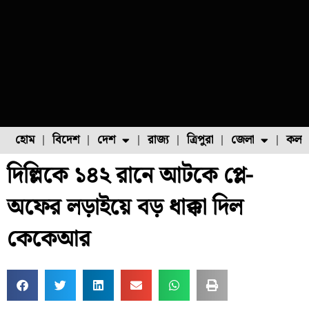
হোম
বিদেশ
দেশ
রাজ্য
ত্রিপুরা
জেলা
কলক
দিল্লিকে ১৪২ রানে আটকে প্লে-
ফুল চাষ
ফল চাষ
মাছ চাষ
উত্তর ২৪ পরগনা
পোল্ট্রি চাষ
অফের লড়াইয়ে বড় ধাক্কা দিল
কেকেআর