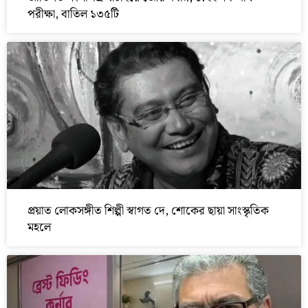
পরীক্ষা, বাতিল ১৩৫টি
প্রয়াত লোকসঙ্গীত শিল্পী স্বাগত দে, শোকের ছায়া সাংস্কৃতিক
মহলে