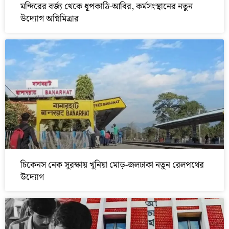
মন্দিরের বর্জ্য থেকে ধূপকাঠি-আবির, কর্মসংস্থানের নতুন
উদ্যোগ অগ্নিমিত্রার
চিকেনস নেক সুরক্ষায় খুনিয়া মোড়-জলঢাকা নতুন রেলপথের
উদ্যোগ