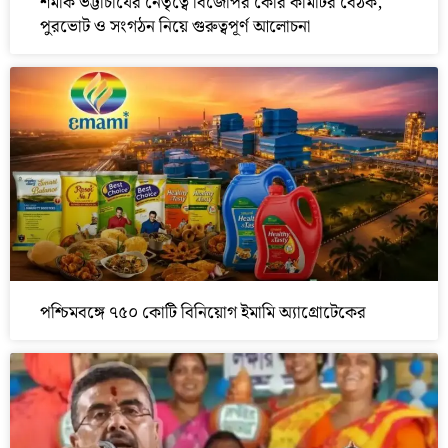
শমীক ভট্টাচার্যের নেতৃত্বে বিজেপির কোর কমিটির বৈঠক,
পুরভোট ও সংগঠন নিয়ে গুরুত্বপূর্ণ আলোচনা
পশ্চিমবঙ্গে ৭৫০ কোটি বিনিয়োগ ইমামি অ্যাগ্রোটেকের