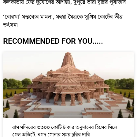
কলকাতায় ফের দুর্যোগের আশঙ্কা, দুপুরে ভারী বৃষ্টির পূর্বাভাস
‘বোরখা’ মন্তব্যের মামলা, মহুয়া মৈত্রকে সুপ্রিম কোর্টের তীব্র
ভর্ৎসনা
RECOMMENDED FOR YOU.....
রাম মন্দিরের ৩৩০০ কোটি টাকার অনুদানের হিসেব মিলে
গেল অডিটে, নগদ গোনার সময় চুরির দাবি