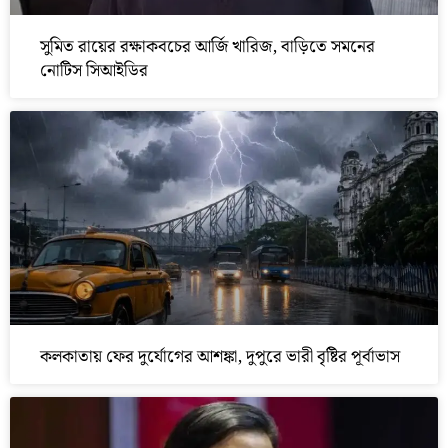
সুমিত রায়ের রক্ষাকবচের আর্জি খারিজ, বাড়িতে সমনের
নোটিস সিআইডির
কলকাতায় ফের দুর্যোগের আশঙ্কা, দুপুরে ভারী বৃষ্টির পূর্বাভাস