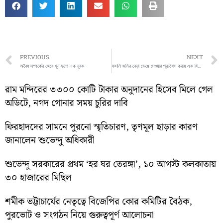
Prev
PREVIOUS
NEXT
অবৈধ সম্পর্কের জেরে খুন হলো এক যুবক
ফসলি জমির বেড়া ভেঙে দেওয়ার প্রতিবাদ করায় এক সিভিক ভলেন্টিয়ার কে লোহার রড দিয়ে মেরে মাথা ফাটিয়ে দেওয়ার অভিযোগ উঠল দুই প্রতিবেশীর বিরুদ্ধে
রাম মন্দিরের ৩৩০০ কোটি টাকার অনুদানের হিসেব মিলে গেল
অডিটে, নগদ গোনার সময় চুরির দাবি
ফিরহাদদের সামনে পুরনো স্মৃতিচারণ, তৃণমূল ছাড়ার কারণ
জানালেন শুভেন্দু অধিকারী
শুভেন্দু সরকারের প্রথম ‘হর ঘর তেরঙ্গা’, ১০ আগস্ট কলকাতায়
৩০ হাজারের মিছিল
শমীক ভট্টাচার্যের নেতৃত্বে বিজেপির কোর কমিটির বৈঠক,
পুরভোট ও সংগঠন নিয়ে গুরুত্বপূর্ণ আলোচনা