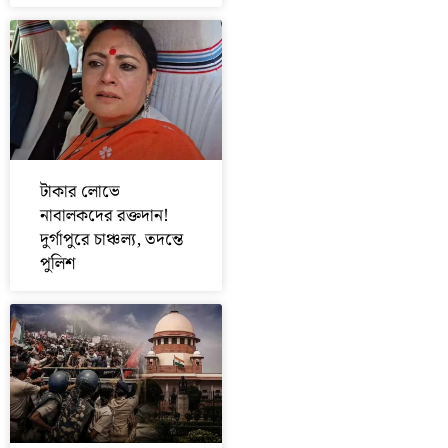
টাকার লোভে
নাবালকদের রক্তদান!
দুর্গাপুরে চাঞ্চল্য, তদন্তে
পুলিশ