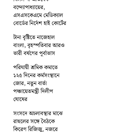
বন্দ্যোপাধ্যায়ের,
এসএসকেএমে মেডিক্যাল
বোর্ডের নির্দেশ হাই কোর্টের
টানা বৃষ্টিতে নাজেহাল
বাংলা, বৃহস্পতিবার আরও
ভারী বর্ষণের পূর্বাভাস
পরিযায়ী শ্রমিক কমাতে
১২৫ দিনের কর্মসংস্থানে
জোর, নতুন বার্তা
পঞ্চায়েতমন্ত্রী দিলীপ
ঘোষের
সংসদে অচলাবস্থার মাঝে
রাহুলের সঙ্গে বৈঠকে
কিরেণ রিজিজু, নজরে