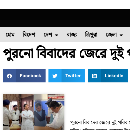
হোম
বিদেশ
দেশ
রাজ্য
ত্রিপুরা
জেলা
পুরনো বিবাদের জেরে দুই 
ফুল চাষ
ফল চাষ
মাছ চাষ
উত্তর ২৪ পরগন
পোল্ট্রি চ
Facebook
Twitter
LinkedIn
পুরনো বিবাদের জেরে দুই পরিবা