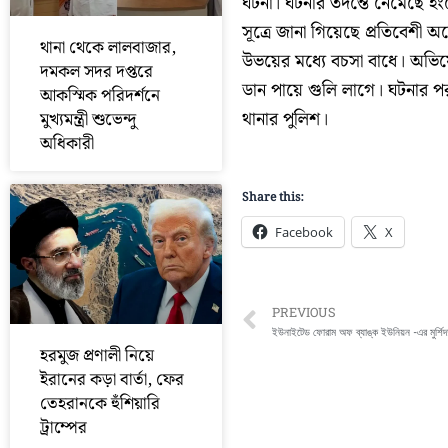
ঘটনা। ঘটনার তদন্তে নেমেছে ইং
সূত্রে জানা গিয়েছে প্রতিবেশ
থানা থেকে লালবাজার,
উভয়ের মধ্যে বচসা বাধে। অভ
দমকল সদর দপ্তরে
ডান পায়ে গুলি লাগে। ঘটনার প
আকস্মিক পরিদর্শনে
থানার পুলিশ।
মুখ্যমন্ত্রী শুভেন্দু
অধিকারী
Share this:
Facebook
X
Prev
PREVIOUS
হরমুজ প্রণালী নিয়ে
ইরানের কড়া বার্তা, ফের
তেহরানকে হুঁশিয়ারি
ট্রাম্পের