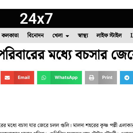
24x7
কলকাতা
বিনোদন
খেলা
স্বাস্থ্য
লাইফ স্টাইল
পরিবারের মধ্যে বচসার জে
া
াষ
সবজি চাষ
দক্ষিণ ২৪ পরগনা
বীরভূম
৪৪তম দাবা অলিম্পিয়াড
মুর্শিদাবাদ
উত্তর দিনাজপুর
কমনওয়েলথ গেমস
পশ্
Email
WhatsApp
Print
রের মধ্যে বচসা যার জেরে চলল গুলি। মালদা শহরের কৃষ্ণ পল্লী এলাকা