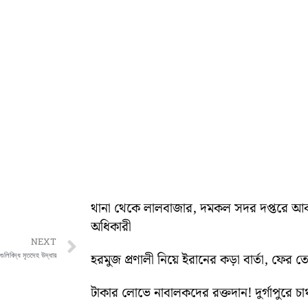
থানা থেকে লালবাজার, দমকল সদর দপ্তরে আকস্মিক 
অধিকারী
Next
NEXT
গুলিবিদ্ধ মৃতদেহ উদ্ধার
হরমুজ প্রণালী নিয়ে ইরানের কড়া বার্তা, ফের তেহ
টাকার লোভে নাবালকদের রক্তদান! দুর্গাপুরে চাঞ্