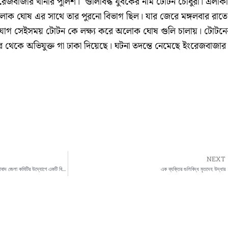
রেজবাজার থানার পুলিশ। গুলিবিদ্ধ যুবকের নাম টোটন চৌধুরী। এলাকা
ী অলোক ঘোষ এর সাথে তার পুরনো বিভাগ ছিল। যার জেরে মঙ্গলবার রাতে
িযোগ সেইসময় টোটন কে লক্ষ্য করে অলোক ঘোষ গুলি চালায়। টোটনে
র থেকে অভিযুক্ত গা ঢাকা দিয়েছে। ঘটনা তদন্তে নেমেছে ইংরেজবাজার
NEXT
ইউনাইটেড ফোরাম অফ ব্যাঙ্ক ইউনিয়ন -এর মুর্শিদাবাদ জেলা কমিটির উদ্যোগে একটি বিক্ষোভ সমাবেশ
এক ব্যক্তির গুলিবিদ্ধ মৃতদেহ উদ্ধার