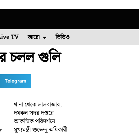
Live TV
আরো
ভিডিও
রে চলল গুলি
চিম মেদিনীপুর
এশিয়া কাপ ২০২২
পশ্চিম বর্ধমান
রাশিফল
বিশ্ব ব্যাডমিন্টন চ্যাম্পিয়নশিপ ২০২২
কারেন্ট অ্যাফেয়ার
পূর্ব মেদিনীপুর
মালদা
ভাইরাল ভিডিও
শিলিগুড়ি
রবিবারে
Telegram
থানা থেকে লালবাজার,
দমকল সদর দপ্তরে
আকস্মিক পরিদর্শনে
মুখ্যমন্ত্রী শুভেন্দু অধিকারী
র