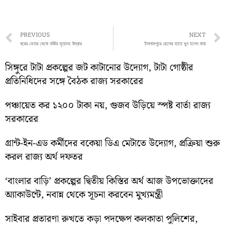
Prev
PREVIOUS
NEXT
ঘরের ভেতর থেকে দর্জির মৃতদেহ উদ্ধার
ইসলামপুরে ছেলের হাতে খুন হলেন বাবা
সিঙ্গুরে টাটা প্রকল্পের জট কাটানোর উদ্যোগ, টাটা গোষ্ঠীর
প্রতিনিধিদের সঙ্গে বৈঠক রাজ্য সরকারের
পঞ্চায়েত কর ১২০০ টাকা নয়, গুজব উড়িয়ে স্পষ্ট বার্তা রাজ্য
সরকারের
গ্রান্ট-ইন-এড কর্মীদের বকেয়া ডিএ মেটাতে উদ্যোগ, প্রক্রিয়া শুরু
করল রাজ্য অর্থ দফতর
‘বাংলার বাড়ি’ প্রকল্পের দ্বিতীয় কিস্তির অর্থ আজ উপভোক্তাদের
অ্যাকাউন্টে, নবান্ন থেকে সূচনা করবেন মুখ্যমন্ত্রী
সাইবার প্রতারণা রুখতে কড়া পদক্ষেপ কলকাতা পুলিশের,