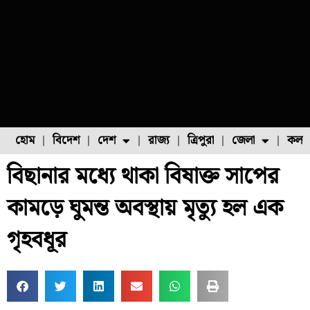
হোম
বিদেশ
দেশ
রাজ্য
ত্রিপুরা
জেলা
কলক
বিছানার মধ্যে থাকা বিষাক্ত সাপের
ফুল চাষ
ফল চাষ
মাছ চাষ
উত্তর ২৪ পরগনা
পোল্ট্রি চাষ
কামড়ে ঘুমন্ত অবস্থায় মৃত্যু হল এক
গৃহবধূর