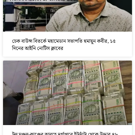
চেক বাউন্স বিতর্কে মহামেডান সভাপতি হুমায়ুন কবীর, ১৫
দিনের আইনি নোটিস ক্লাবের
টুলু মণ্ডল-কাণ্ডের আবহে দুর্গাপুরে ইটভাঁটা থেকে উদ্ধার ৪৮