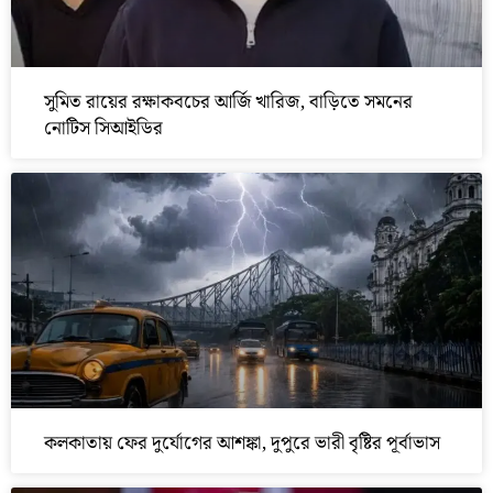
সুমিত রায়ের রক্ষাকবচের আর্জি খারিজ, বাড়িতে সমনের
নোটিস সিআইডির
কলকাতায় ফের দুর্যোগের আশঙ্কা, দুপুরে ভারী বৃষ্টির পূর্বাভাস