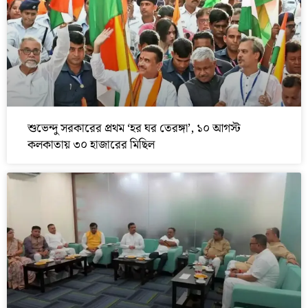
শুভেন্দু সরকারের প্রথম ‘হর ঘর তেরঙ্গা’, ১০ আগস্ট
কলকাতায় ৩০ হাজারের মিছিল