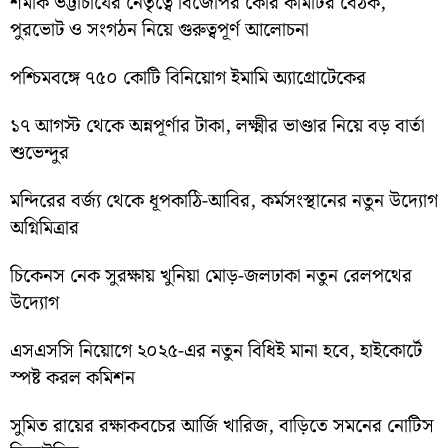
শমীক ভট্টাচার্যের নেতৃত্বে বিজেপির কোর কমিটির বৈঠক,
পুরভোট ও সংগঠন নিয়ে গুরুত্বপূর্ণ আলোচনা
পশ্চিমবঙ্গে ৭৫০ কোটি বিনিয়োগ ইমামি অ্যাগ্রোটেকের
১৭ আগস্ট থেকে অন্নপূর্ণার টাকা, লক্ষ্মীর ভাণ্ডার নিয়ে বড় বার্তা
শুভেন্দুর
মন্দিরের বর্জ্য থেকে ধূপকাঠি-আবির, কর্মসংস্থানের নতুন উদ্যোগ
অগ্নিমিত্রার
চিকেনস নেক সুরক্ষায় খুনিয়া মোড়-জলঢাকা নতুন রেলপথের
উদ্যোগ
এসএসসি নিয়োগে ২০২৫-এর নতুন বিধিই মানা হবে, হাইকোর্টে
স্পষ্ট করল কমিশন
সুমিত রায়ের রক্ষাকবচের আর্জি খারিজ, বাড়িতে সমনের নোটিস