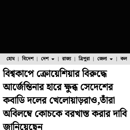
হোম
বিদেশ
দেশ
রাজ্য
ত্রিপুরা
জেলা
কলক
বিশ্বকাপে ক্রোয়েশিয়ার বিরুদ্ধে
ফুল চাষ
ফল চাষ
মাছ চাষ
উত্তর ২৪ পরগনা
পোল্ট্রি চাষ
আর্জেন্তিনার হারে ক্ষুব্ধ সেদেশের
কবাডি দলের খেলোয়াড়রাও,তাঁরা
অবিলম্বে কোচকে বরখাস্ত করার দাবি
জানিয়েছেন