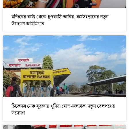
মন্দিরের বর্জ্য থেকে ধূপকাঠি-আবির, কর্মসংস্থানের নতুন
উদ্যোগ অগ্নিমিত্রার
চিকেনস নেক সুরক্ষায় খুনিয়া মোড়-জলঢাকা নতুন রেলপথের
উদ্যোগ