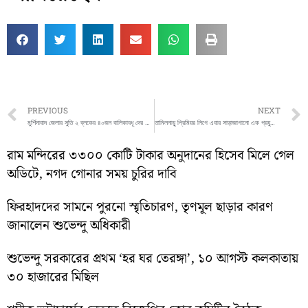
Prev
PREVIOUS
NEXT
মুর্শিদাবাদ জেলার সুতি ২ ব্লকের ৪০জন বালিকাবধূ দের নিয়ে প্রশিক্ষণ শুরু করলো চাইল্ড ইন নীড ইনস্টিটিউট সিনি
তামিলনাড়ু প্রিমিয়র লিগে এবার সাড়াজাগানো এক প্রযুক্তির ব্যবহার হবে। ক্রিকেটে প্রথমবার সেই প্রযুক্তি আসছে ভারতের প্রাক্তন স্পিনার অনিল কুম্বলের হাত ধরে
রাম মন্দিরের ৩৩০০ কোটি টাকার অনুদানের হিসেব মিলে গেল
অডিটে, নগদ গোনার সময় চুরির দাবি
ফিরহাদদের সামনে পুরনো স্মৃতিচারণ, তৃণমূল ছাড়ার কারণ
জানালেন শুভেন্দু অধিকারী
শুভেন্দু সরকারের প্রথম ‘হর ঘর তেরঙ্গা’, ১০ আগস্ট কলকাতায়
৩০ হাজারের মিছিল