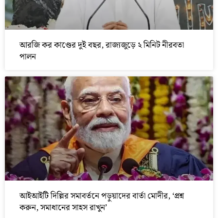
আরজি কর কাণ্ডের দুই বছর, রাজ্যজুড়ে ২ মিনিট নীরবতা
পালন
আইআইটি দিল্লির সমাবর্তনে পড়ুয়াদের বার্তা মোদীর, ‘প্রশ্ন
করুন, সমাধানের সাহস রাখুন’