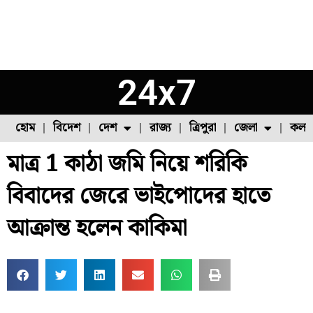
24x7
হোম
বিদেশ
দেশ
রাজ্য
ত্রিপুরা
জেলা
কলক
মাত্র 1 কাঠা জমি নিয়ে শরিকি
ফুল চাষ
ফল চাষ
মাছ চাষ
উত্তর ২৪ পরগনা
পোল্ট্রি চাষ
বিবাদের জেরে ভাইপোদের হাতে
আক্রান্ত হলেন কাকিমা