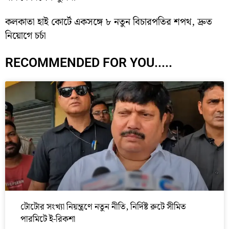
কলকাতা হাই কোর্টে একসঙ্গে ৮ নতুন বিচারপতির শপথ, দ্রুত
নিয়োগে চর্চা
RECOMMENDED FOR YOU.....
টোটোর সংখ্যা নিয়ন্ত্রণে নতুন নীতি, নির্দিষ্ট রুটে সীমিত
পারমিটে ই-রিকশা