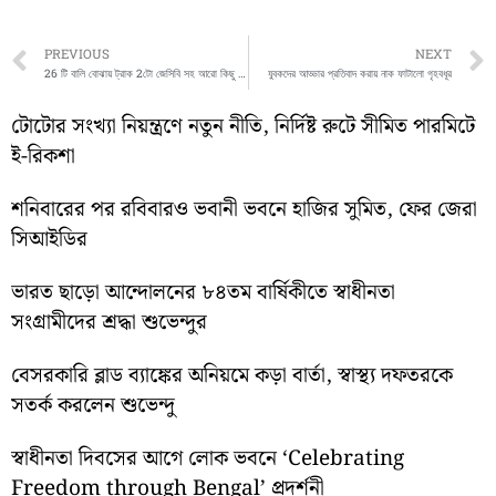
Prev
PREVIOUS
NEXT
26 টি বালি বোঝায় ট্রাক 2টো জেসিবি সহ আরো কিছু ট্রাককে বালি তোলার সময় আটক করলো বিষ্ণুপুর থানার পুলিশ
যুবকদের আড্ডার প্রতিবাদ করায় নাক ফাটালো গৃহবধূর
টোটোর সংখ্যা নিয়ন্ত্রণে নতুন নীতি, নির্দিষ্ট রুটে সীমিত পারমিটে
ই-রিকশা
শনিবারের পর রবিবারও ভবানী ভবনে হাজির সুমিত, ফের জেরা
সিআইডির
ভারত ছাড়ো আন্দোলনের ৮৪তম বার্ষিকীতে স্বাধীনতা
সংগ্রামীদের শ্রদ্ধা শুভেন্দুর
বেসরকারি ব্লাড ব্যাঙ্কের অনিয়মে কড়া বার্তা, স্বাস্থ্য দফতরকে
সতর্ক করলেন শুভেন্দু
স্বাধীনতা দিবসের আগে লোক ভবনে ‘Celebrating
Freedom through Bengal’ প্রদর্শনী