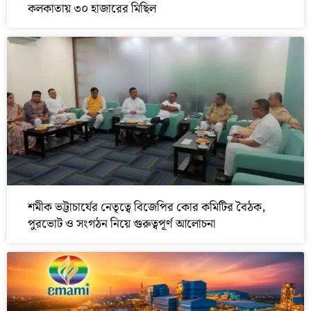
কলকাতায় ৩০ হাজারের মিছিল
শমীক ভট্টাচার্যের নেতৃত্বে বিজেপির কোর কমিটির বৈঠক,
পুরভোট ও সংগঠন নিয়ে গুরুত্বপূর্ণ আলোচনা