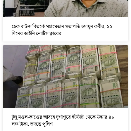
চেক বাউন্স বিতর্কে মহামেডান সভাপতি হুমায়ুন কবীর, ১৫
দিনের আইনি নোটিস ক্লাবের
টুলু মণ্ডল-কাণ্ডের আবহে দুর্গাপুরে ইটভাঁটা থেকে উদ্ধার ৪৮
লক্ষ টাকা, তদন্তে পুলিশ