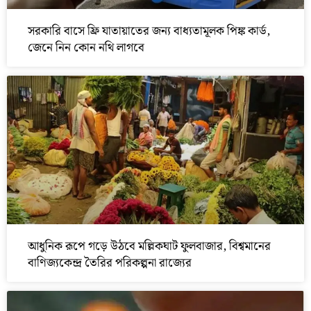
সরকারি বাসে ফ্রি যাতায়াতের জন্য বাধ্যতামূলক পিঙ্ক কার্ড,
জেনে নিন কোন নথি লাগবে
আধুনিক রূপে গড়ে উঠবে মল্লিকঘাট ফুলবাজার, বিশ্বমানের
বাণিজ্যকেন্দ্র তৈরির পরিকল্পনা রাজ্যের