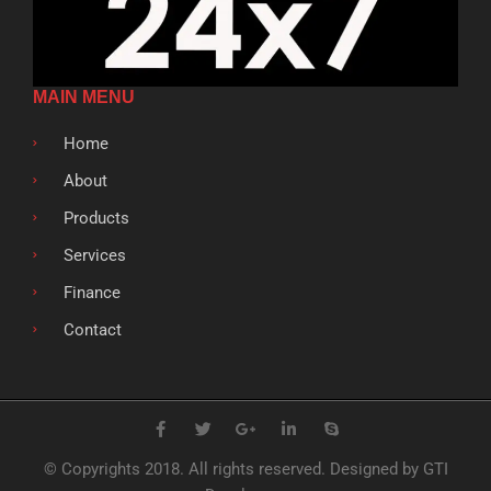
MAIN MENU
Home
About
Products
Services
Finance
Contact
F
T
G
L
S
a
w
o
i
k
c
i
o
n
y
e
t
g
k
p
© Copyrights 2018. All rights reserved. Designed by GTI
b
t
l
e
e
o
e
e
d