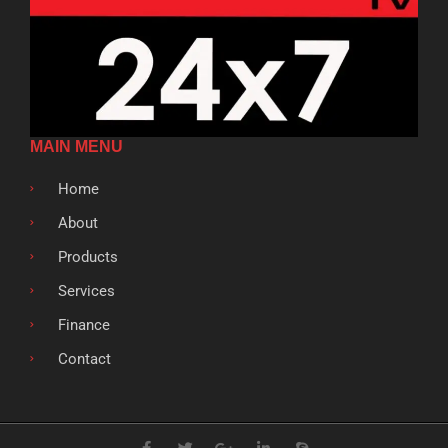
MAIN MENU
Home
About
Products
Services
Finance
Contact
F
T
G
L
S
a
w
o
i
k