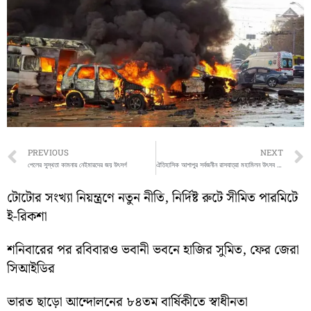
Prev
PREVIOUS
NEXT
পেলের সুস্থতা কামনায় নেইমারদের জয় উৎসর্গ
ঐতিহাসিক আশাপুর সর্বজনীন রাসযাত্রা মহামিলন উৎসব উদ্বোধন করেন যুব সভাপতি মাহবুবার রহমান গায়েন
টোটোর সংখ্যা নিয়ন্ত্রণে নতুন নীতি, নির্দিষ্ট রুটে সীমিত পারমিটে
ই-রিকশা
শনিবারের পর রবিবারও ভবানী ভবনে হাজির সুমিত, ফের জেরা
সিআইডির
ভারত ছাড়ো আন্দোলনের ৮৪তম বার্ষিকীতে স্বাধীনতা