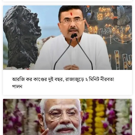
আরজি কর কাণ্ডের দুই বছর, রাজ্যজুড়ে ২ মিনিট নীরবতা
পালন