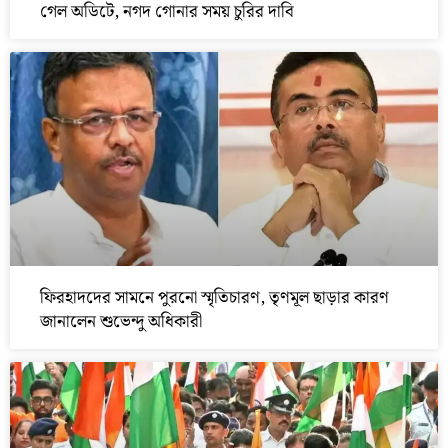
গেল অডিটে, নগদ গোনার সময় চুরির দাবি
ফিরহাদদের সামনে পুরনো স্মৃতিচারণ, তৃণমূল ছাড়ার কারণ
জানালেন শুভেন্দু অধিকারী