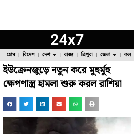
24x7
হোম
বিদেশ
দেশ
রাজ্য
ত্রিপুরা
জেলা
কলক
ইউক্রেনজুড়ে নতুন করে মুহুর্মুহু
ফুল চাষ
ফল চাষ
মাছ চাষ
উত্তর ২৪ পরগনা
পোল্ট্রি চাষ
ক্ষেপণাস্ত্র হামলা শুরু করল রাশিয়া