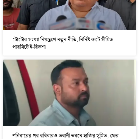
টোটোর সংখ্যা নিয়ন্ত্রণে নতুন নীতি, নির্দিষ্ট রুটে সীমিত
পারমিটে ই-রিকশা
শনিবারের পর রবিবারও ভবানী ভবনে হাজির সুমিত, ফের