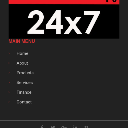
MAIN MENU
Home
About
Products
Services
Finance
Contact
F
T
G
L
S
a
w
o
i
k