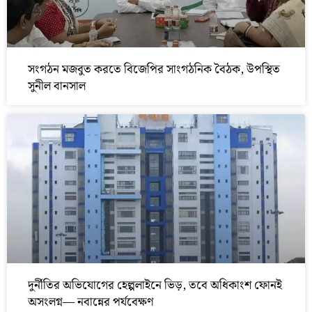
সংগঠন মজবুত করতে বিজেপির সাংগঠনিক বৈঠক, উপস্থিত
সুনীল বানসাল
দুর্নীতির অভিযোগের হেল্পলাইনে ভিড়, তবে অধিকাংশ ফোনই
অসংলগ্ন— নবান্নের পর্যবেক্ষণ