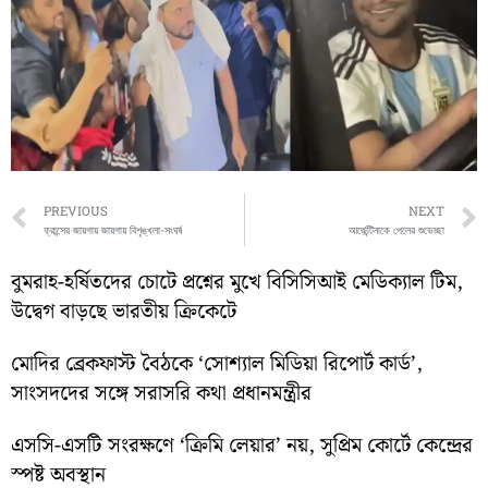
Prev
PREVIOUS
NEXT
ফ্রান্সের জায়গায় জায়গায় বিশৃঙ্খলা-সংঘর্ষ
আর্জেন্টিনাকে পেলের শুভেচ্ছা
বুমরাহ-হর্ষিতদের চোটে প্রশ্নের মুখে বিসিসিআই মেডিক্যাল টিম,
উদ্বেগ বাড়ছে ভারতীয় ক্রিকেটে
মোদির ব্রেকফাস্ট বৈঠকে ‘সোশ্যাল মিডিয়া রিপোর্ট কার্ড’,
সাংসদদের সঙ্গে সরাসরি কথা প্রধানমন্ত্রীর
এসসি-এসটি সংরক্ষণে ‘ক্রিমি লেয়ার’ নয়, সুপ্রিম কোর্টে কেন্দ্রের
স্পষ্ট অবস্থান