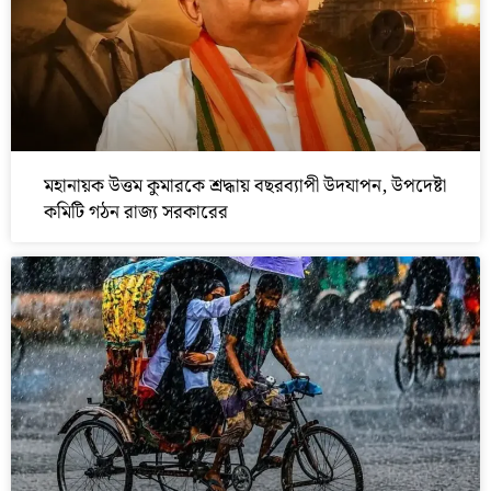
মহানায়ক উত্তম কুমারকে শ্রদ্ধায় বছরব্যাপী উদযাপন, উপদেষ্টা
কমিটি গঠন রাজ্য সরকারের