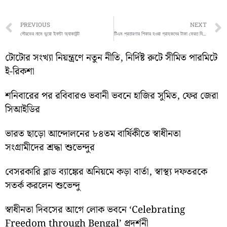
Prev
PREVIOUS
NEXT
সৌরভের নামে ভুয়ো ইনস্টা অ্যাকাউন্ট
টিএম প্রতারণার শিকার হওয়া গ্রাহকদের টাকা ফেরত দিল কানাড়া ব্যাঙ্কের গড়িয়াহাট শাখা
টোটোর সংখ্যা নিয়ন্ত্রণে নতুন নীতি, নির্দিষ্ট রুটে সীমিত পারমিটে
ই-রিকশা
শনিবারের পর রবিবারও ভবানী ভবনে হাজির সুমিত, ফের জেরা
সিআইডির
ভারত ছাড়ো আন্দোলনের ৮৪তম বার্ষিকীতে স্বাধীনতা
সংগ্রামীদের শ্রদ্ধা শুভেন্দুর
বেসরকারি ব্লাড ব্যাঙ্কের অনিয়মে কড়া বার্তা, স্বাস্থ্য দফতরকে
সতর্ক করলেন শুভেন্দু
স্বাধীনতা দিবসের আগে লোক ভবনে ‘Celebrating
Freedom through Bengal’ প্রদর্শনী