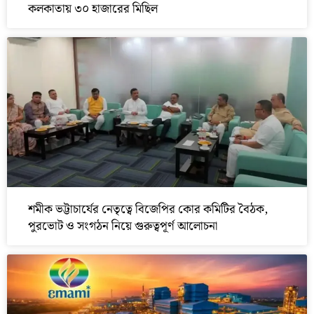
কলকাতায় ৩০ হাজারের মিছিল
শমীক ভট্টাচার্যের নেতৃত্বে বিজেপির কোর কমিটির বৈঠক,
পুরভোট ও সংগঠন নিয়ে গুরুত্বপূর্ণ আলোচনা