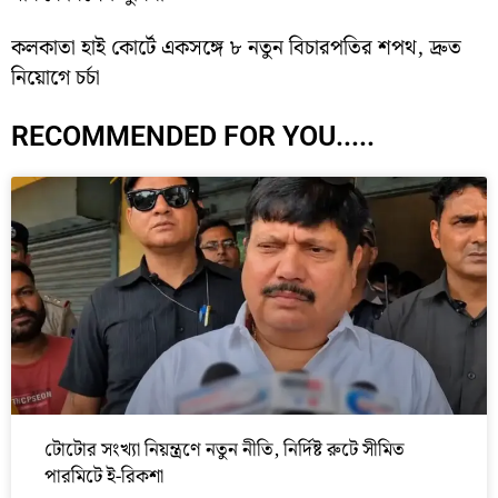
কলকাতা হাই কোর্টে একসঙ্গে ৮ নতুন বিচারপতির শপথ, দ্রুত
নিয়োগে চর্চা
RECOMMENDED FOR YOU.....
টোটোর সংখ্যা নিয়ন্ত্রণে নতুন নীতি, নির্দিষ্ট রুটে সীমিত
পারমিটে ই-রিকশা