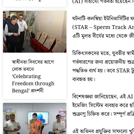
(AI) সাহায্যে গর্ভবতী হয়েছেন 
ঘটনাটি কলম্বিয়া ইউনিভার্সিটির ফা
(STAR – Sperm Track And R
এটি মূলত বীর্যের মধ্যে থেকে জীবি
চিকিৎসকদের মতে, যুবতীর স্বামী অ
গর্ভধারণের জন্য প্রয়োজনীয় শু
স্বাধীনতা দিবসের আগে
লোক ভবনে
পদ্ধতিও ব্যর্থ হয়। তবে STAR টু
‘Celebrating
ব্যবহৃত হয়।
Freedom through
Bengal’ প্রদর্শনী
বিশেষজ্ঞরা জানিয়েছেন, এই AI প্
ইমেজিং সিস্টেম ব্যবহার করে ছ
শুক্রাণু চিহ্নিত করে। সম্পূর্ণ প্রক
এই অভিনব প্রযুক্তির সাফল্যে