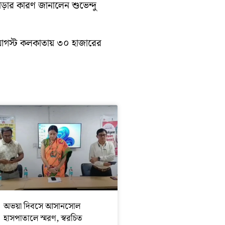
াড়ার কারণ জানালেন শুভেন্দু
১০ আগস্ট কলকাতায় ৩০ হাজারের
অভয়া দিবসে আসানসোল
হাসপাতালে স্মরণ, স্বরচিত