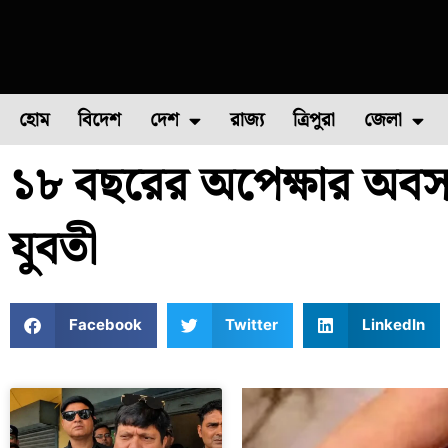
হোম
বিদেশ
দেশ
রাজ্য
ত্রিপুরা
জেলা
১৮ বছরের অপেক্ষার অবসান, ক
ফুল চাষ
ফল চাষ
মাছ চাষ
উত্তর ২৪ পরগন
পোল্ট্রি চ
যুবতী
Facebook
Twitter
LinkedIn