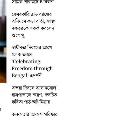
সীমিত পারমিটে ই-রিকশা
বেসরকারি ব্লাড ব্যাঙ্কের
অনিয়মে কড়া বার্তা, স্বাস্থ্য
দফতরকে সতর্ক করলেন
শুভেন্দু
স্বাধীনতা দিবসের আগে
লোক ভবনে
‘Celebrating
Freedom through
Bengal’ প্রদর্শনী
অভয়া দিবসে আসানসোল
হাসপাতালে স্মরণ, স্বরচিত
কবিতা পাঠ অগ্নিমিত্রার
র
কলকাতার আকাশ পরিষ্কার