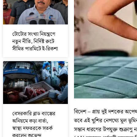
টোটোর সংখ্যা নিয়ন্ত্রণে
নতুন নীতি, নির্দিষ্ট রুটে
সীমিত পারমিটে ই-রিকশা
বিদেশ – প্রায় দুই দশকের অপেক
বেসরকারি ব্লাড ব্যাঙ্কের
তবে এই খুশির নেপথ্যে মূল ভূমিকা
অনিয়মে কড়া বার্তা,
স্বাস্থ্য দফতরকে সতর্ক
সন্তান ধারণের উপযুক্ত শুক্রাণু 
করলেন শুভেন্দু