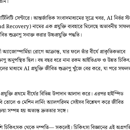
তিনি।
র্টিলিটি সেন্টারে। আন্তর্জাতিক সংবাদমাধ্যমের সূত্রে খবর, AI নির্ভর স্ট
ecovery) নামের এক প্রযুক্তি ব্যবহারে মিলেছে অভাবনীয় সাফল্
ত শুক্রাণু সনাক্ত করার উচ্চপ্রযুক্তি পদ্ধতি।
্যাজোস্পার্মিয়া রোগে আক্রান্ত, যার ফলে তাঁর বীর্যে প্রাকৃতিকভাবে
ক্রাণু অনুপস্থিত ছিল। বহু বছর ধরে নানা রকম আইভিএফ ও উন্নত চিকিৎ
লের মাধ্যমে AI প্রযুক্তি জীবিত শুক্রাণু খুঁজে বের করে, যা পরে সফল
রযুক্তি প্রথমে বীর্যের বিভিন্ন উপাদান আলাদা করে। এরপর হাইস্পিড
বি তোলে ও মেশিন লার্নিং অ্যালগরিদম সেইসব বিশ্লেষণ করে জীবিত
্রিয়া সম্পন্ন হয় অত্যন্ত দ্রুততার সঙ্গে।
 খুশি চিকিৎসক থেকে দম্পতি— সকলেই। চিকিৎসা বিজ্ঞানের এই অগ্রগত