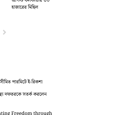
আগস্ট কলকাতায় ৩০
হাজারের মিছিল
Next
ুটে সীমিত পারমিটে ই-রিকশা
্বাস্থ্য দফতরকে সতর্ক করলেন
brating Freedom through