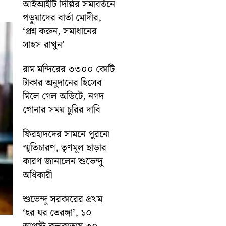
আইআইটি দিল্লির সমাবর্তনে
পড়ুয়াদের বার্তা মোদীর,
‘প্রশ্ন করুন, সমাধানের
সাহস রাখুন’
রাম মন্দিরের ৩৩০০ কোটি
টাকার অনুদানের হিসেব
মিলে গেল অডিটে, নগদ
গোনার সময় চুরির দাবি
ফিরহাদদের সামনে পুরনো
স্মৃতিচারণ, তৃণমূল ছাড়ার
কারণ জানালেন শুভেন্দু
অধিকারী
শুভেন্দু সরকারের প্রথম
‘হর ঘর তেরঙ্গা’, ১০