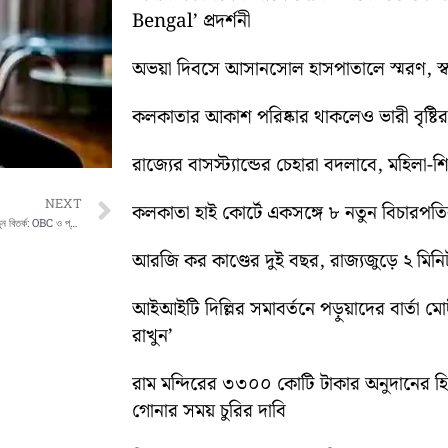
Bengal’ প্রদর্শনী
অভয়া দিবসে আসানসোল হাসপাতালে স্মরণ, স্বরচ
কলকাতার আকাশ পরিষ্কার থাকলেও ভারী বৃষ্টির পূ
রাজ্যের বাসস্ট্যান্ডের চেহারা বদলাবে, মহিলা-
Next
NEXT
কলকাতা হাই কোর্টে একসঙ্গে ৮ নতুন বিচারপতির
সুপ্রিম কোর্টে সংরক্ষণ ও ভোটার তালিকা নিয়ে নতুন বিতর্ক: OBC ও প্রান্তিকদের অধিকার ঝুঁকিতে
আরজি কর কাণ্ডের দুই বছর, রাজ্যজুড়ে ২ মিন
আইআইটি দিল্লির সমাবর্তনে পড়ুয়াদের বার্তা মো
রাখুন’
রাম মন্দিরের ৩৩০০ কোটি টাকার অনুদানের 
গোনার সময় চুরির দাবি