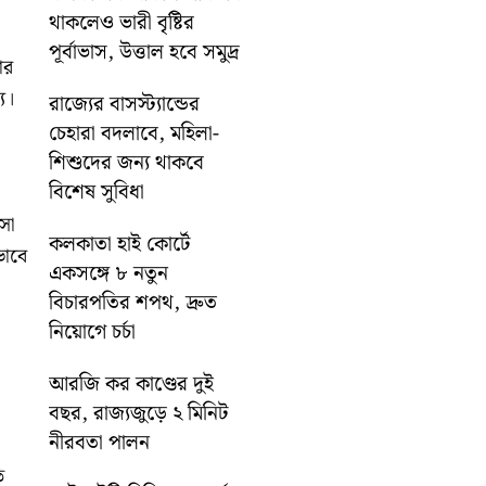
থাকলেও ভারী বৃষ্টির
পূর্বাভাস, উত্তাল হবে সমুদ্র
ার
য।
রাজ্যের বাসস্ট্যান্ডের
চেহারা বদলাবে, মহিলা-
শিশুদের জন্য থাকবে
বিশেষ সুবিধা
সা
কলকাতা হাই কোর্টে
ভাবে
একসঙ্গে ৮ নতুন
বিচারপতির শপথ, দ্রুত
নিয়োগে চর্চা
আরজি কর কাণ্ডের দুই
বছর, রাজ্যজুড়ে ২ মিনিট
নীরবতা পালন
ি