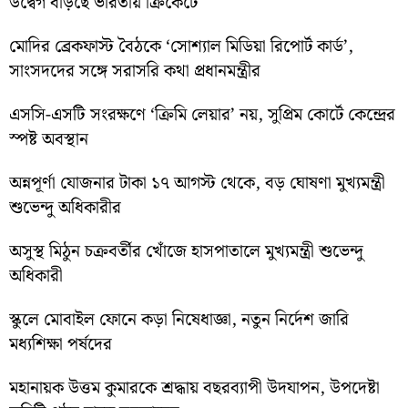
উদ্বেগ বাড়ছে ভারতীয় ক্রিকেটে
মোদির ব্রেকফাস্ট বৈঠকে ‘সোশ্যাল মিডিয়া রিপোর্ট কার্ড’,
সাংসদদের সঙ্গে সরাসরি কথা প্রধানমন্ত্রীর
এসসি-এসটি সংরক্ষণে ‘ক্রিমি লেয়ার’ নয়, সুপ্রিম কোর্টে কেন্দ্রের
স্পষ্ট অবস্থান
অন্নপূর্ণা যোজনার টাকা ১৭ আগস্ট থেকে, বড় ঘোষণা মুখ্যমন্ত্রী
শুভেন্দু অধিকারীর
অসুস্থ মিঠুন চক্রবর্তীর খোঁজে হাসপাতালে মুখ্যমন্ত্রী শুভেন্দু
অধিকারী
স্কুলে মোবাইল ফোনে কড়া নিষেধাজ্ঞা, নতুন নির্দেশ জারি
মধ্যশিক্ষা পর্ষদের
মহানায়ক উত্তম কুমারকে শ্রদ্ধায় বছরব্যাপী উদযাপন, উপদেষ্টা