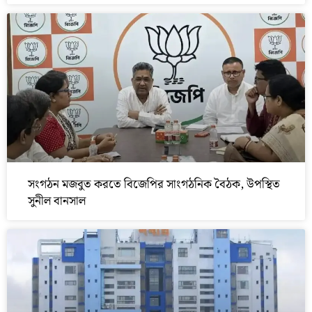
সংগঠন মজবুত করতে বিজেপির সাংগঠনিক বৈঠক, উপস্থিত
সুনীল বানসাল