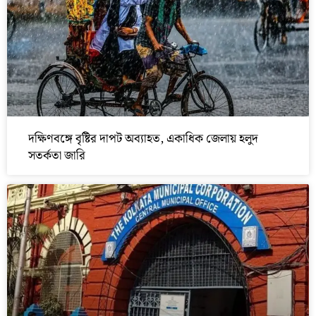
দক্ষিণবঙ্গে বৃষ্টির দাপট অব্যাহত, একাধিক জেলায় হলুদ
সতর্কতা জারি