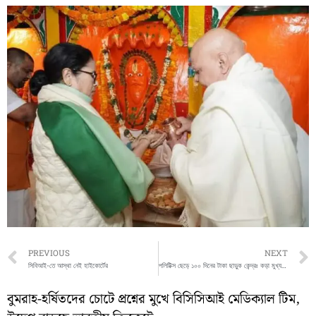
Prev
PREVIOUS
NEXT
সিবিআই-তে আস্থা নেই হাইকোর্টের
পলিটিক্স ছেড়ে ১০০ দিনের টাকা ছাড়ুক কেন্দ্রঃ কড়া মুখ্যমন্ত্রী
বুমরাহ-হর্ষিতদের চোটে প্রশ্নের মুখে বিসিসিআই মেডিক্যাল টিম,