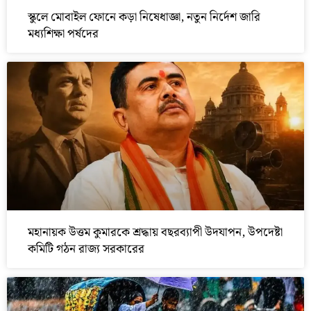
স্কুলে মোবাইল ফোনে কড়া নিষেধাজ্ঞা, নতুন নির্দেশ জারি
মধ্যশিক্ষা পর্ষদের
মহানায়ক উত্তম কুমারকে শ্রদ্ধায় বছরব্যাপী উদযাপন, উপদেষ্টা
কমিটি গঠন রাজ্য সরকারের