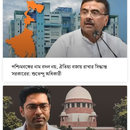
পশ্চিমবঙ্গের নাম বদল নয়, ঐতিহ্য বজায় রাখার সিদ্ধান্ত
সরকারের: শুভেন্দু অধিকারী