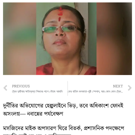
Prev
PREVIOUS
NEXT
ট্রেন দুর্ঘটনায় ক্ষতিগ্রস্ত শিশুদের পাশে গৌতম আদানি
ফের বাতিল কলকাতা-পুরী স্পেশাল, আর কোন কোন ট্রেন বাতিল, জেনে নিন,
দুর্নীতির অভিযোগের হেল্পলাইনে ভিড়, তবে অধিকাংশ ফোনই
অসংলগ্ন— নবান্নের পর্যবেক্ষণ
মসজিদের মাইক অপসারণ ঘিরে বিতর্ক, প্রশাসনিক পদক্ষেপে