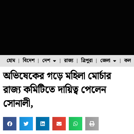
হোম
বিদেশ
দেশ
রাজ্য
ত্রিপুরা
জেলা
কলক
অভিষেকের গড়ে মহিলা মোর্চার
ফুল চাষ
ফল চাষ
মাছ চাষ
উত্তর ২৪ পরগনা
পোল্ট্রি চাষ
রাজ্য কমিটিতে দায়িত্ব পেলেন
সোনালী,